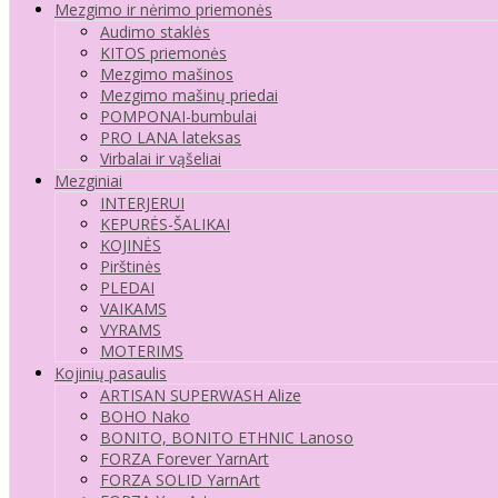
Mezgimo ir nėrimo priemonės
Audimo staklės
KITOS priemonės
Mezgimo mašinos
Mezgimo mašinų priedai
POMPONAI-bumbulai
PRO LANA lateksas
Virbalai ir vąšeliai
Mezginiai
INTERJERUI
KEPURĖS-ŠALIKAI
KOJINĖS
Pirštinės
PLEDAI
VAIKAMS
VYRAMS
MOTERIMS
Kojinių pasaulis
ARTISAN SUPERWASH Alize
BOHO Nako
BONITO, BONITO ETHNIC Lanoso
FORZA Forever YarnArt
FORZA SOLID YarnArt