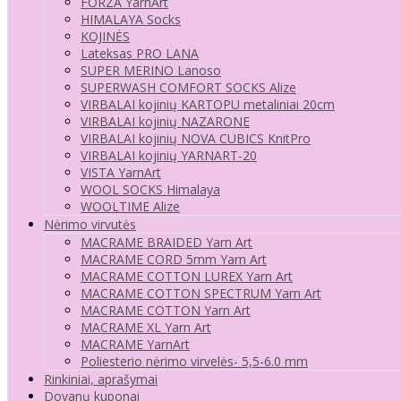
FORZA YarnArt
HIMALAYA Socks
KOJINĖS
Lateksas PRO LANA
SUPER MERINO Lanoso
SUPERWASH COMFORT SOCKS Alize
VIRBALAI kojinių KARTOPU metaliniai 20cm
VIRBALAI kojinių NAZARONE
VIRBALAI kojinių NOVA CUBICS KnitPro
VIRBALAI kojinių YARNART-20
VISTA YarnArt
WOOL SOCKS Himalaya
WOOLTIME Alize
Nėrimo virvutės
MACRAME BRAIDED Yarn Art
MACRAME CORD 5mm Yarn Art
MACRAME COTTON LUREX Yarn Art
MACRAME COTTON SPECTRUM Yarn Art
MACRAME COTTON Yarn Art
MACRAME XL Yarn Art
MACRAME YarnArt
Poliesterio nėrimo virvelės- 5,5-6.0 mm
Rinkiniai, aprašymai
Dovanų kuponai