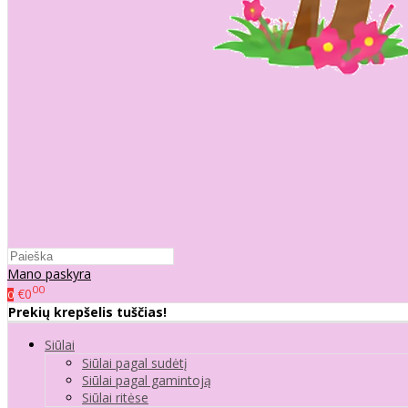
Mano paskyra
00
€0
0
Prekių krepšelis tuščias!
Siūlai
Siūlai pagal sudėtį
Siūlai pagal gamintoją
Siūlai ritėse