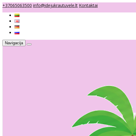
+37065063500
info@idejukrautuvele.lt
Kontaktai
Navigacija