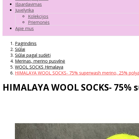
Išpardavimas
Juvelyrika
Kolekcijos
Priemonės
Apie mus
Pagrindinis
Siūlai
Siūlai pagal sudėtį
Merinas, merino pusvilnė
WOOL SOCKS Himalaya
HIMALAYA WOOL SOCKS- 75% superwash merino, 25% polyam
HIMALAYA WOOL SOCKS- 75% sup