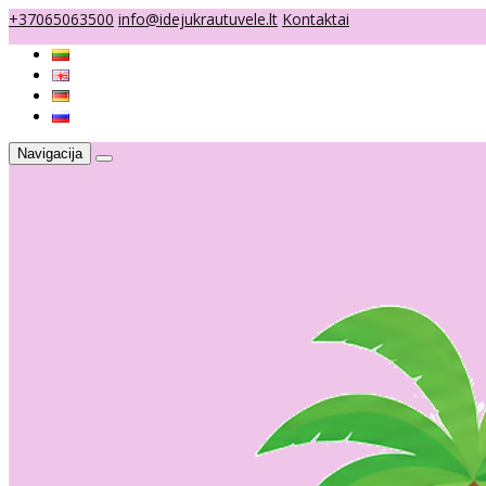
+37065063500
info@idejukrautuvele.lt
Kontaktai
Navigacija