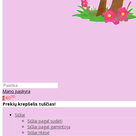
Mano paskyra
00
€0
0
Prekių krepšelis tuščias!
Siūlai
Siūlai pagal sudėtį
Siūlai pagal gamintoją
Siūlai ritėse