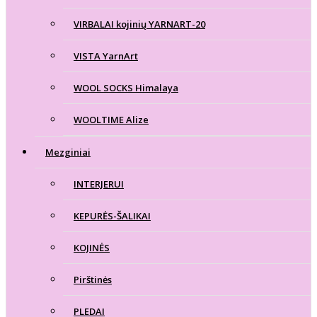
VIRBALAI kojinių YARNART-20
VISTA YarnArt
WOOL SOCKS Himalaya
WOOLTIME Alize
Mezginiai
INTERJERUI
KEPURĖS-ŠALIKAI
KOJINĖS
Pirštinės
PLEDAI