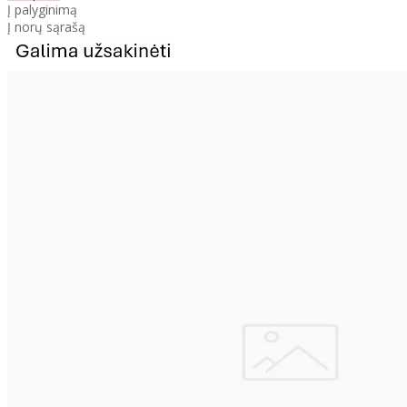
Į palyginimą
Į norų sąrašą