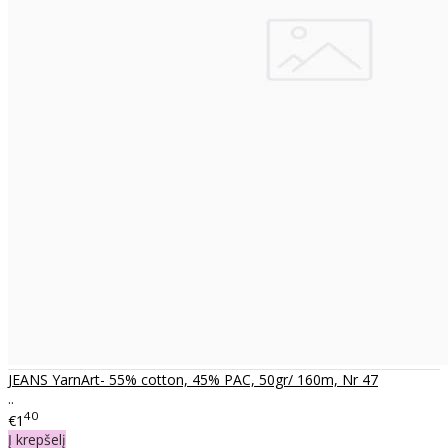
JEANS YarnArt- 55% cotton, 45% PAC, 50gr/ 160m, Nr 47
..
40
€1
Į krepšelį