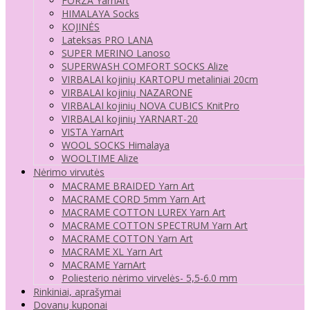
FORZA YarnArt
HIMALAYA Socks
KOJINĖS
Lateksas PRO LANA
SUPER MERINO Lanoso
SUPERWASH COMFORT SOCKS Alize
VIRBALAI kojinių KARTOPU metaliniai 20cm
VIRBALAI kojinių NAZARONE
VIRBALAI kojinių NOVA CUBICS KnitPro
VIRBALAI kojinių YARNART-20
VISTA YarnArt
WOOL SOCKS Himalaya
WOOLTIME Alize
Nėrimo virvutės
MACRAME BRAIDED Yarn Art
MACRAME CORD 5mm Yarn Art
MACRAME COTTON LUREX Yarn Art
MACRAME COTTON SPECTRUM Yarn Art
MACRAME COTTON Yarn Art
MACRAME XL Yarn Art
MACRAME YarnArt
Poliesterio nėrimo virvelės- 5,5-6.0 mm
Rinkiniai, aprašymai
Dovanų kuponai