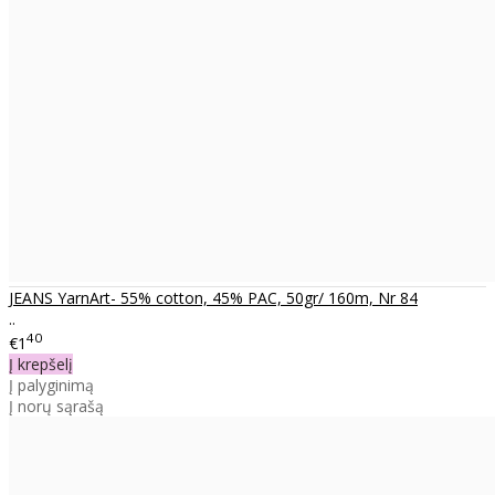
JEANS YarnArt- 55% cotton, 45% PAC, 50gr/ 160m, Nr 84
..
40
€1
Į krepšelį
Į palyginimą
Į norų sąrašą