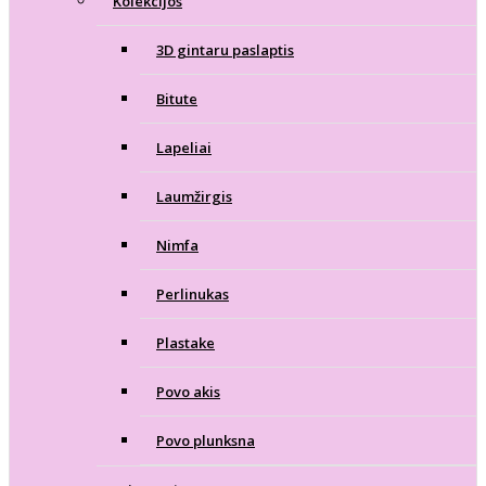
Kolekcijos
3D gintaru paslaptis
Bitute
Lapeliai
Laumžirgis
Nimfa
Perlinukas
Plastake
Povo akis
Povo plunksna