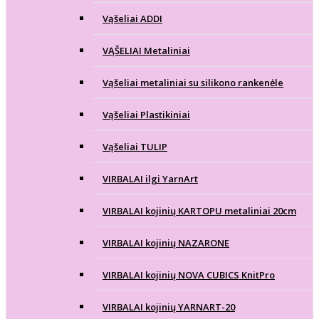
Vąšeliai ADDI
VĄŠELIAI Metaliniai
Vąšeliai metaliniai su silikono rankenėle
Vąšeliai Plastikiniai
Vąšeliai TULIP
VIRBALAI ilgi YarnArt
VIRBALAI kojinių KARTOPU metaliniai 20cm
VIRBALAI kojinių NAZARONE
VIRBALAI kojinių NOVA CUBICS KnitPro
VIRBALAI kojinių YARNART-20