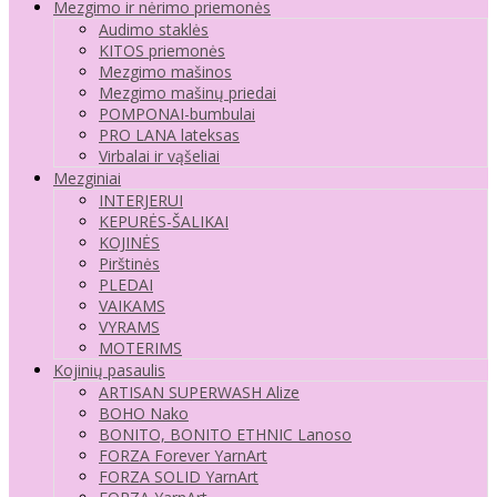
Mezgimo ir nėrimo priemonės
Audimo staklės
KITOS priemonės
Mezgimo mašinos
Mezgimo mašinų priedai
POMPONAI-bumbulai
PRO LANA lateksas
Virbalai ir vąšeliai
Mezginiai
INTERJERUI
KEPURĖS-ŠALIKAI
KOJINĖS
Pirštinės
PLEDAI
VAIKAMS
VYRAMS
MOTERIMS
Kojinių pasaulis
ARTISAN SUPERWASH Alize
BOHO Nako
BONITO, BONITO ETHNIC Lanoso
FORZA Forever YarnArt
FORZA SOLID YarnArt