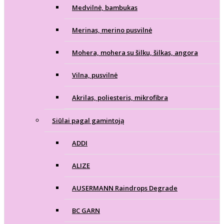
Medvilnė, bambukas
Merinas, merino pusvilnė
Mohera, mohera su šilku, šilkas, angora
Vilna, pusvilnė
Akrilas, poliesteris, mikrofibra
Siūlai pagal gamintoją
ADDI
ALIZE
AUSERMANN Raindrops Degrade
BC GARN