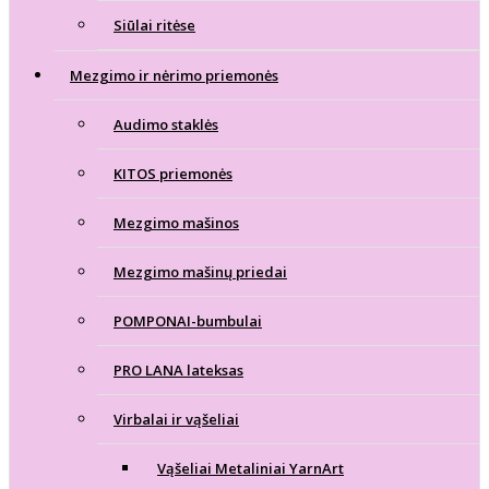
Siūlai ritėse
Mezgimo ir nėrimo priemonės
Audimo staklės
KITOS priemonės
Mezgimo mašinos
Mezgimo mašinų priedai
POMPONAI-bumbulai
PRO LANA lateksas
Virbalai ir vąšeliai
Vąšeliai Metaliniai YarnArt