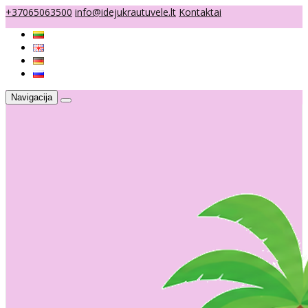
+37065063500
info@idejukrautuvele.lt
Kontaktai
Navigacija