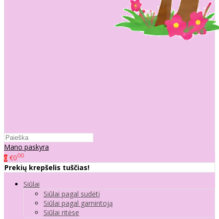
Mano paskyra
00
€0
0
Prekių krepšelis tuščias!
Siūlai
Siūlai pagal sudėtį
Siūlai pagal gamintoją
Siūlai ritėse