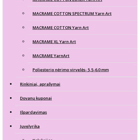
MACRAME COTTON SPECTRUM Yarn Art
MACRAME COTTON Yarn Art
MACRAME XL Yarn Art
MACRAME YarnArt
Poliesterio nėrimo virvelės- 5,5-6.0 mm
Rinkiniai, aprašymai
Dovanų kuponai
Išpardavimas
Juvelyrika