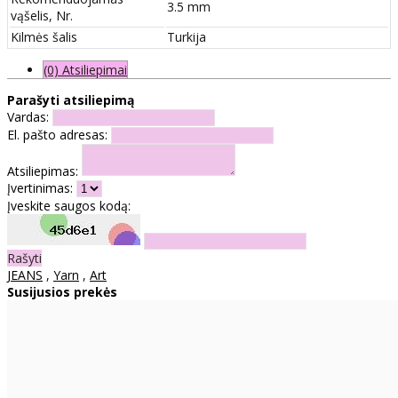
3.5 mm
vąšelis, Nr.
Kilmės šalis
Turkija
(0) Atsiliepimai
Parašyti atsiliepimą
Vardas:
El. pašto adresas:
Atsiliepimas:
Įvertinimas:
Įveskite saugos kodą:
Rašyti
JEANS
,
Yarn
,
Art
Susijusios prekės