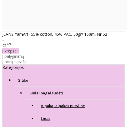
JEANS YarnArt- 55% cotton, 45% PAC, 50gr/ 160m, Nr 52
..
40
€1
Į krepšelį
Į palyginimą
Į norų sąrašą
Kategorijos
Siūlai
Siūlai pagal sudėtį
Alpaka, alpakos pusvilnė
Linas