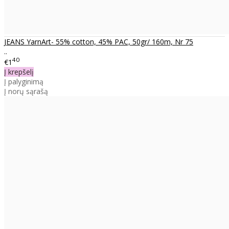
JEANS YarnArt- 55% cotton, 45% PAC, 50gr/ 160m, Nr 75
..
40
€1
Į krepšelį
Į palyginimą
Į norų sąrašą