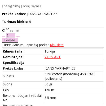
Į palyginimą
Į norų sąrašą
Prekės kodas:
JEANS-YARNART-55
Turimas kiekis:
5
40
€1
su PVM
Turite klausimų apie šią prekę?
Klauskite
Kilmės šalis:
Turkija
Gamintojas:
YARN ART
Specifikacija
Prekės kodas
JEANS-YARNART-55
55% cotton (medvilnė) 45% PAC
Sudėtis
(poliesteris)
Svoris
50 gr
Ilgis
160 m
Rekomenduojami virbalai,
3.5 mm
Nr.
Rekomenduojamas