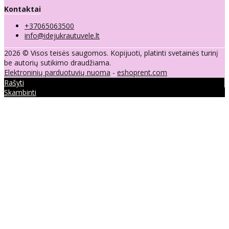
Kontaktai
+37065063500
info@idejukrautuvele.lt
2026 © Visos teisės saugomos. Kopijuoti, platinti svetainės turinį
be autorių sutikimo draudžiama.
Elektroninių parduotuvių nuoma
-
eshoprent.com
Rašyti
Skambinti