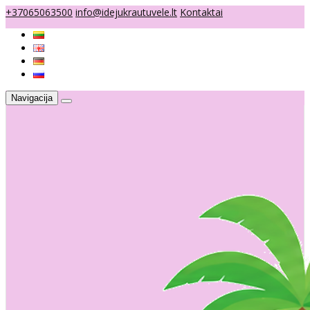
+37065063500
info@idejukrautuvele.lt
Kontaktai
Navigacija