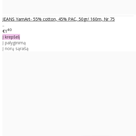
JEANS YarnArt- 55% cotton, 45% PAC, 50gr/ 160m, Nr 75
..
40
€1
Į krepšelį
Į palyginimą
Į norų sąrašą