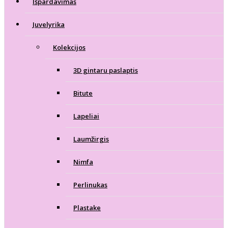
Išpardavimas
Juvelyrika
Kolekcijos
3D gintaru paslaptis
Bitute
Lapeliai
Laumžirgis
Nimfa
Perlinukas
Plastake