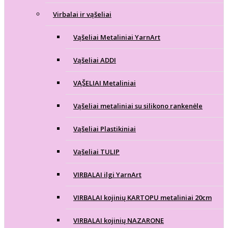
Virbalai ir vąšeliai
Vąšeliai Metaliniai YarnArt
Vąšeliai ADDI
VĄŠELIAI Metaliniai
Vąšeliai metaliniai su silikono rankenėle
Vąšeliai Plastikiniai
Vąšeliai TULIP
VIRBALAI ilgi YarnArt
VIRBALAI kojinių KARTOPU metaliniai 20cm
VIRBALAI kojinių NAZARONE