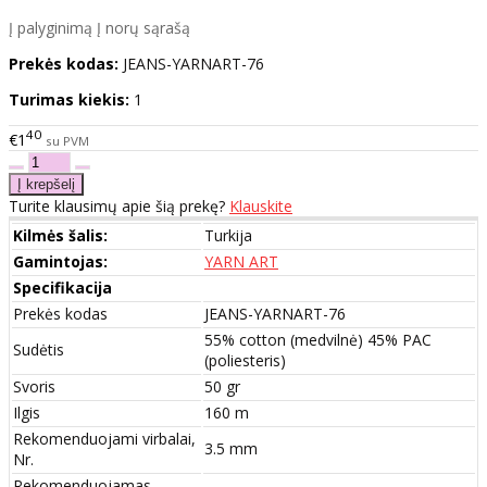
Į palyginimą
Į norų sąrašą
Prekės kodas:
JEANS-YARNART-76
Turimas kiekis:
1
40
€1
su PVM
Turite klausimų apie šią prekę?
Klauskite
Kilmės šalis:
Turkija
Gamintojas:
YARN ART
Specifikacija
Prekės kodas
JEANS-YARNART-76
55% cotton (medvilnė) 45% PAC
Sudėtis
(poliesteris)
Svoris
50 gr
Ilgis
160 m
Rekomenduojami virbalai,
3.5 mm
Nr.
Rekomenduojamas