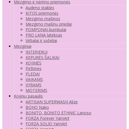
Mezgimo ir nėrimo priemonės
Audimo staklės
KITOS priemonės
Mezgimo mašinos
Mezgimo mašinų priedai
POMPONAI-bumbulai
PRO LANA lateksas
Virbalai ir vąšeliai
Mezginiai
INTERJERUI
KEPURĖS-ŠALIKAI
KOJINĖS
Pirštinės
PLEDAI
VAIKAMS
VYRAMS
MOTERIMS
Kojinių pasaulis
ARTISAN SUPERWASH Alize
BOHO Nako
BONITO, BONITO ETHNIC Lanoso
FORZA Forever YarnArt
FORZA SOLID YarnArt