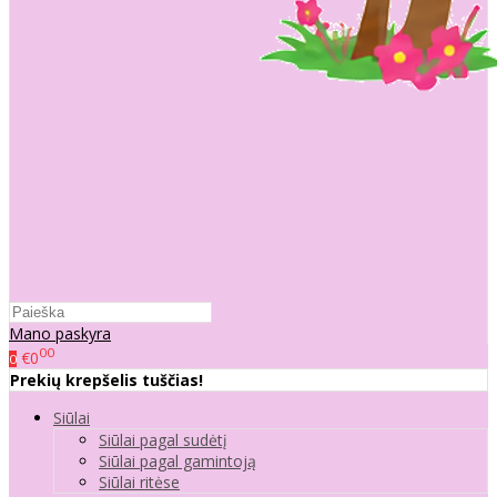
Mano paskyra
00
€0
0
Prekių krepšelis tuščias!
Siūlai
Siūlai pagal sudėtį
Siūlai pagal gamintoją
Siūlai ritėse