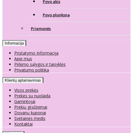
Povo akis
Povo plunksna
Priemonės
Informacija
Pristatymo Informacija
Apie mus
Pirkimo sąlygos ir taisyklės
Privatumo politika
Klientų aptarnavimas
Visos prekės
Prekės su nuolaida
Gamintojai
Prekių grąžinimai
Dovanų kuponai
Svetainės medis
Kontaktai