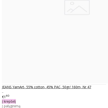
JEANS YarnArt- 55% cotton, 45% PAC, 50gr/ 160m, Nr 47
..
40
€1
Į krepšelį
Į palyginimą