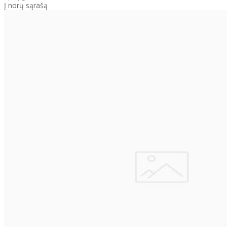
Į norų sąrašą