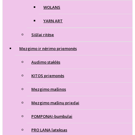
WOLANS
YARN ART
Siūlai ritėse
Mezgimo ir nėrimo priemonės
Audimo staklės
KITOS priemonės
Mezgimo mašinos
Mezgimo mašinų priedai
POMPONAI-bumbulai
PRO LANA lateksas