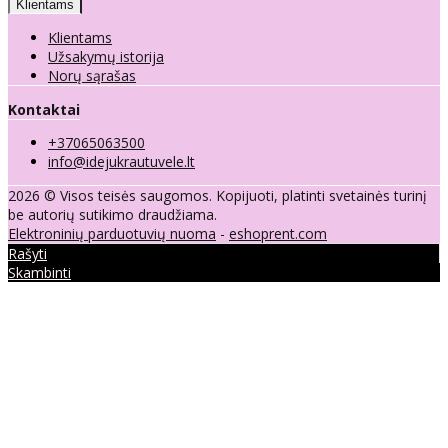
Klientams
Klientams
Užsakymų istorija
Norų sąrašas
Kontaktai
+37065063500
info@idejukrautuvele.lt
2026 © Visos teisės saugomos. Kopijuoti, platinti svetainės turinį
be autorių sutikimo draudžiama.
Elektroninių parduotuvių nuoma
-
eshoprent.com
Rašyti
Skambinti