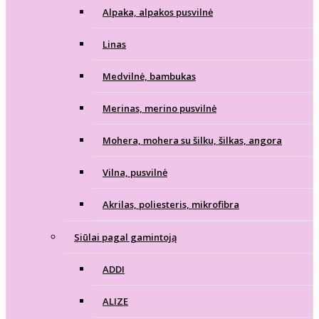
Alpaka, alpakos pusvilnė
Linas
Medvilnė, bambukas
Merinas, merino pusvilnė
Mohera, mohera su šilku, šilkas, angora
Vilna, pusvilnė
Akrilas, poliesteris, mikrofibra
Siūlai pagal gamintoją
ADDI
ALIZE