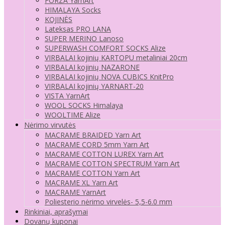
FORZA YarnArt
HIMALAYA Socks
KOJINĖS
Lateksas PRO LANA
SUPER MERINO Lanoso
SUPERWASH COMFORT SOCKS Alize
VIRBALAI kojinių KARTOPU metaliniai 20cm
VIRBALAI kojinių NAZARONE
VIRBALAI kojinių NOVA CUBICS KnitPro
VIRBALAI kojinių YARNART-20
VISTA YarnArt
WOOL SOCKS Himalaya
WOOLTIME Alize
Nėrimo virvutės
MACRAME BRAIDED Yarn Art
MACRAME CORD 5mm Yarn Art
MACRAME COTTON LUREX Yarn Art
MACRAME COTTON SPECTRUM Yarn Art
MACRAME COTTON Yarn Art
MACRAME XL Yarn Art
MACRAME YarnArt
Poliesterio nėrimo virvelės- 5,5-6.0 mm
Rinkiniai, aprašymai
Dovanų kuponai