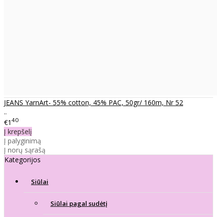
JEANS YarnArt- 55% cotton, 45% PAC, 50gr/ 160m, Nr 52
..
40
€1
Į krepšelį
Į palyginimą
Į norų sąrašą
Kategorijos
Siūlai
Siūlai pagal sudėtį