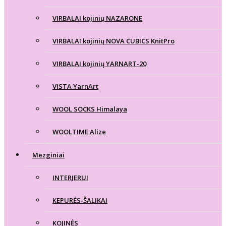
VIRBALAI kojinių NAZARONE
VIRBALAI kojinių NOVA CUBICS KnitPro
VIRBALAI kojinių YARNART-20
VISTA YarnArt
WOOL SOCKS Himalaya
WOOLTIME Alize
Mezginiai
INTERJERUI
KEPURĖS-ŠALIKAI
KOJINĖS