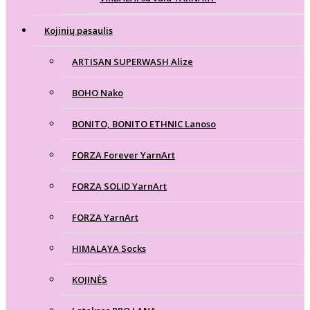
Kojinių pasaulis
ARTISAN SUPERWASH Alize
BOHO Nako
BONITO, BONITO ETHNIC Lanoso
FORZA Forever YarnArt
FORZA SOLID YarnArt
FORZA YarnArt
HIMALAYA Socks
KOJINĖS