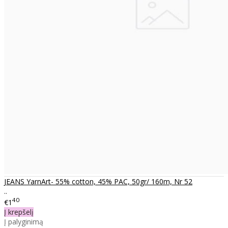
JEANS YarnArt- 55% cotton, 45% PAC, 50gr/ 160m, Nr 52
..
40
€1
Į krepšelį
Į palyginimą