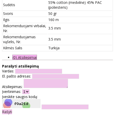
55% cotton (medvilnė) 45% PAC
Sudėtis
(poliesteris)
Svoris
50 gr
Ilgis
160 m
Rekomenduojami virbalai,
3.5 mm
Nr.
Rekomenduojamas
3.5 mm
vąšelis, Nr.
Kilmės šalis
Turkija
(0) Atsiliepimai
Parašyti atsiliepimą
Vardas:
El. pašto adresas:
Atsiliepimas:
Įvertinimas:
Įveskite saugos kodą:
Rašyti