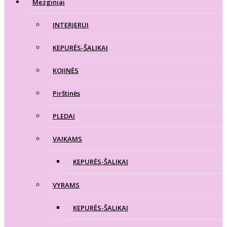
Mezginiai
INTERJERUI
KEPURĖS-ŠALIKAI
KOJINĖS
Pirštinės
PLEDAI
VAIKAMS
KEPURĖS-ŠALIKAI
VYRAMS
KEPURĖS-ŠALIKAI