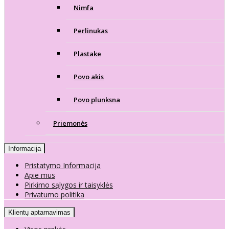
Nimfa
Perlinukas
Plastake
Povo akis
Povo plunksna
Priemonės
Informacija
Pristatymo Informacija
Apie mus
Pirkimo sąlygos ir taisyklės
Privatumo politika
Klientų aptarnavimas