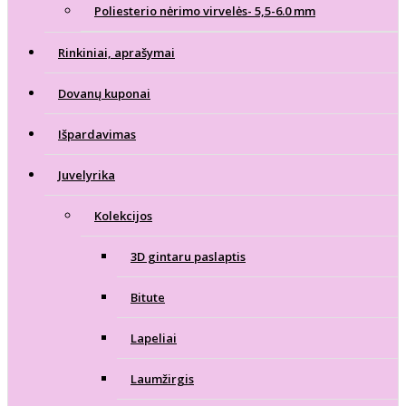
Poliesterio nėrimo virvelės- 5,5-6.0 mm
Rinkiniai, aprašymai
Dovanų kuponai
Išpardavimas
Juvelyrika
Kolekcijos
3D gintaru paslaptis
Bitute
Lapeliai
Laumžirgis