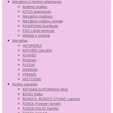
Mezgimo ir nėrimo priemonės
Audimo staklės
KITOS priemonės
Mezgimo mašinos
Mezgimo mašinų priedai
POMPONAI-bumbulai
PRO LANA lateksas
Virbalai ir vąšeliai
Mezginiai
INTERJERUI
KEPURĖS-ŠALIKAI
KOJINĖS
Pirštinės
PLEDAI
VAIKAMS
VYRAMS
MOTERIMS
Kojinių pasaulis
ARTISAN SUPERWASH Alize
BOHO Nako
BONITO, BONITO ETHNIC Lanoso
FORZA Forever YarnArt
FORZA SOLID YarnArt