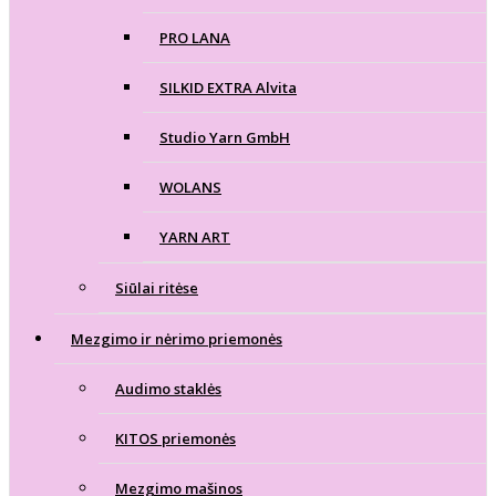
PRO LANA
SILKID EXTRA Alvita
Studio Yarn GmbH
WOLANS
YARN ART
Siūlai ritėse
Mezgimo ir nėrimo priemonės
Audimo staklės
KITOS priemonės
Mezgimo mašinos