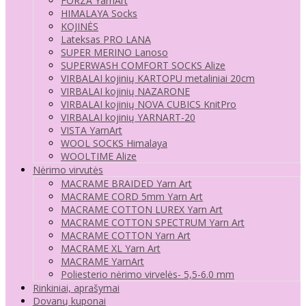
FORZA YarnArt
HIMALAYA Socks
KOJINĖS
Lateksas PRO LANA
SUPER MERINO Lanoso
SUPERWASH COMFORT SOCKS Alize
VIRBALAI kojinių KARTOPU metaliniai 20cm
VIRBALAI kojinių NAZARONE
VIRBALAI kojinių NOVA CUBICS KnitPro
VIRBALAI kojinių YARNART-20
VISTA YarnArt
WOOL SOCKS Himalaya
WOOLTIME Alize
Nėrimo virvutės
MACRAME BRAIDED Yarn Art
MACRAME CORD 5mm Yarn Art
MACRAME COTTON LUREX Yarn Art
MACRAME COTTON SPECTRUM Yarn Art
MACRAME COTTON Yarn Art
MACRAME XL Yarn Art
MACRAME YarnArt
Poliesterio nėrimo virvelės- 5,5-6.0 mm
Rinkiniai, aprašymai
Dovanų kuponai