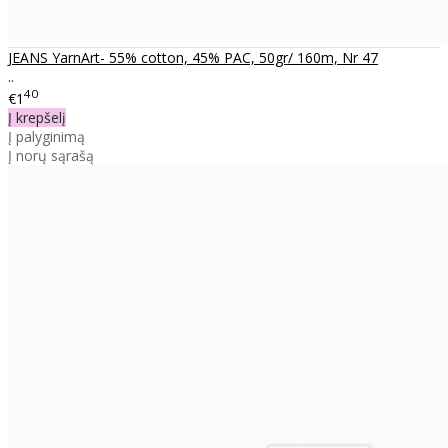
JEANS YarnArt- 55% cotton, 45% PAC, 50gr/ 160m, Nr 47
..
40
€1
Į krepšelį
Į palyginimą
Į norų sąrašą