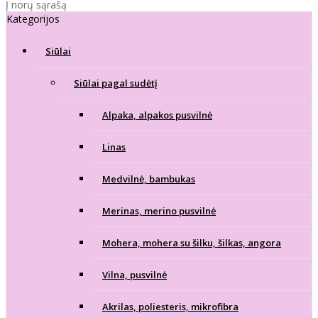
Į norų sąrašą
Kategorijos
Siūlai
Siūlai pagal sudėtį
Alpaka, alpakos pusvilnė
Linas
Medvilnė, bambukas
Merinas, merino pusvilnė
Mohera, mohera su šilku, šilkas, angora
Vilna, pusvilnė
Akrilas, poliesteris, mikrofibra