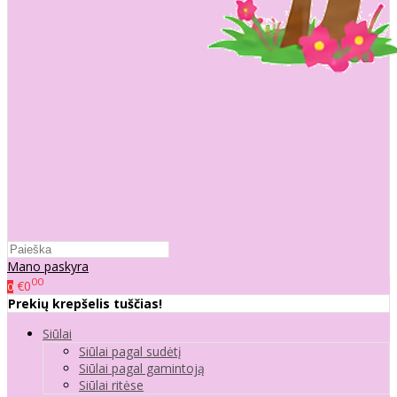
Mano paskyra
00
€0
0
Prekių krepšelis tuščias!
Siūlai
Siūlai pagal sudėtį
Siūlai pagal gamintoją
Siūlai ritėse