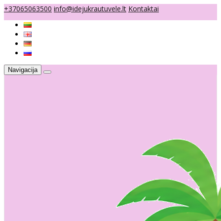
+37065063500
info@idejukrautuvele.lt
Kontaktai
Navigacija