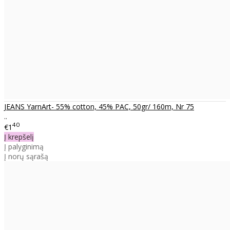
JEANS YarnArt- 55% cotton, 45% PAC, 50gr/ 160m, Nr 75
..
40
€1
Į krepšelį
Į palyginimą
Į norų sąrašą