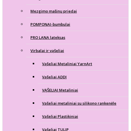
Mezgimo mašinų priedai
POMPONAI-bumbulai
PRO LANA lateksas
Virbalai ir vąšeliai
Vąšeliai Metaliniai YarnArt
Vąšeliai ADDI
VĄŠELIAI Metaliniai
Vąšeliai metaliniai su silikono rankenėle
Vąšeliai Plastikiniai
Vąšeliai TULIP