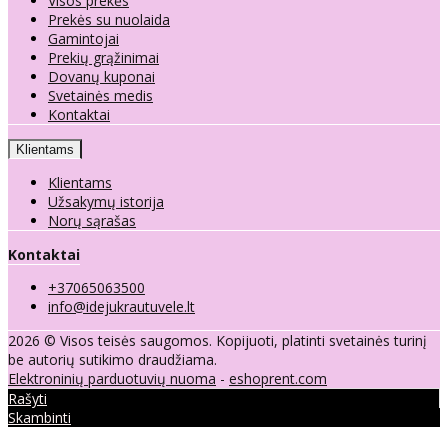
Visos prekės
Prekės su nuolaida
Gamintojai
Prekių grąžinimai
Dovanų kuponai
Svetainės medis
Kontaktai
Klientams
Klientams
Užsakymų istorija
Norų sąrašas
Kontaktai
+37065063500
info@idejukrautuvele.lt
2026 © Visos teisės saugomos. Kopijuoti, platinti svetainės turinį
be autorių sutikimo draudžiama.
Elektroninių parduotuvių nuoma
-
eshoprent.com
Rašyti
Skambinti