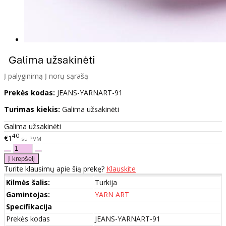
Į palyginimą
Į norų sąrašą
Prekės kodas:
JEANS-YARNART-91
Turimas kiekis:
Galima užsakinėti
Galima užsakinėti
40
€1
su PVM
Turite klausimų apie šią prekę?
Klauskite
Kilmės šalis:
Turkija
Gamintojas:
YARN ART
Specifikacija
Prekės kodas
JEANS-YARNART-91