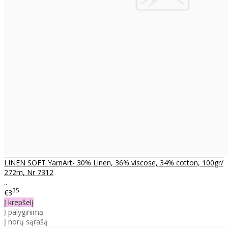
LINEN SOFT YarnArt- 30% Linen, 36% viscose, 34% cotton, 100gr/
272m, Nr 7312
..
35
€3
Į krepšelį
Į palyginimą
Į norų sąrašą