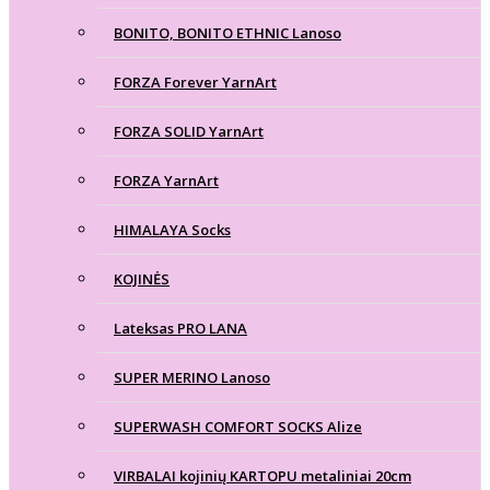
BONITO, BONITO ETHNIC Lanoso
FORZA Forever YarnArt
FORZA SOLID YarnArt
FORZA YarnArt
HIMALAYA Socks
KOJINĖS
Lateksas PRO LANA
SUPER MERINO Lanoso
SUPERWASH COMFORT SOCKS Alize
VIRBALAI kojinių KARTOPU metaliniai 20cm