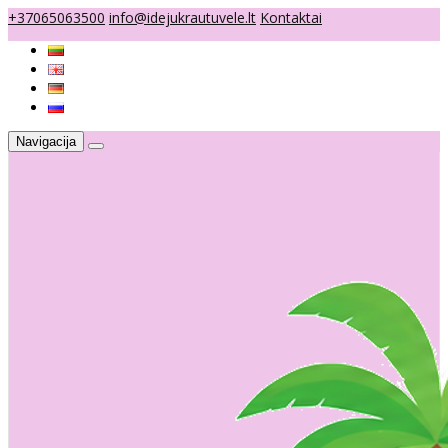
+37065063500
info@idejukrautuvele.lt
Kontaktai
Navigacija