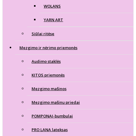
WOLANS
YARN ART
Siūlai ritėse
Mezgimo ir nėrimo priemonės
Audimo staklės
KITOS priemonės
Mezgimo mašinos
Mezgimo mašinų priedai
POMPONAI-bumbulai
PRO LANA lateksas