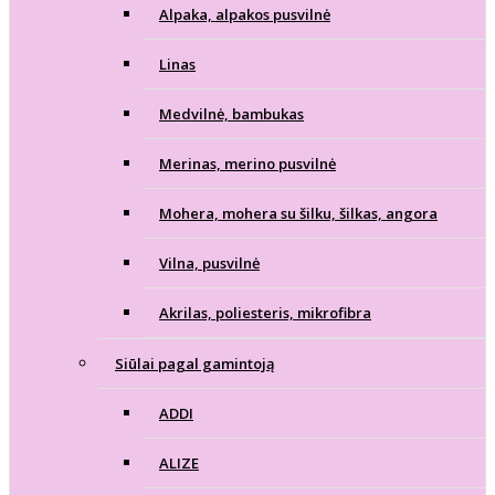
Alpaka, alpakos pusvilnė
Linas
Medvilnė, bambukas
Merinas, merino pusvilnė
Mohera, mohera su šilku, šilkas, angora
Vilna, pusvilnė
Akrilas, poliesteris, mikrofibra
Siūlai pagal gamintoją
ADDI
ALIZE