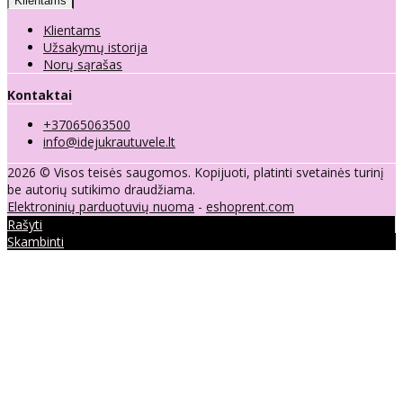
Klientams
Klientams
Užsakymų istorija
Norų sąrašas
Kontaktai
+37065063500
info@idejukrautuvele.lt
2026 © Visos teisės saugomos. Kopijuoti, platinti svetainės turinį
be autorių sutikimo draudžiama.
Elektroninių parduotuvių nuoma
-
eshoprent.com
Rašyti
Skambinti