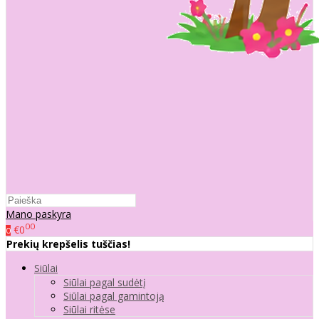
Mano paskyra
00
€0
0
Prekių krepšelis tuščias!
Siūlai
Siūlai pagal sudėtį
Siūlai pagal gamintoją
Siūlai ritėse