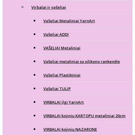
Virbalai ir vąšeliai
Vąšeliai Metaliniai YarnArt
Vąšeliai ADDI
VĄŠELIAI Metaliniai
Vąšeliai metaliniai su silikono rankenėle
Vąšeliai Plastikiniai
Vąšeliai TULIP
VIRBALAI ilgi YarnArt
VIRBALAI kojinių KARTOPU metaliniai 20cm
VIRBALAI kojinių NAZARONE