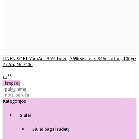
LINEN SOFT YarnArt- 30% Linen, 36% viscose, 34% cotton, 100gr/
272m, Nr 7406
..
35
€3
Į krepšelį
Į palyginimą
Į norų sąrašą
Kategorijos
Siūlai
Siūlai pagal sudėtį