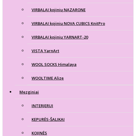
VIRBALAI kojinių NAZARONE
VIRBALAI kojinių NOVA CUBICS KnitPro
VIRBALAI kojinių YARNART-20
VISTA YarnArt
WOOL SOCKS Himalaya
WOOLTIME Alize
Mezginiai
INTERJERUI
KEPURĖS-ŠALIKAI
KOJINĖS