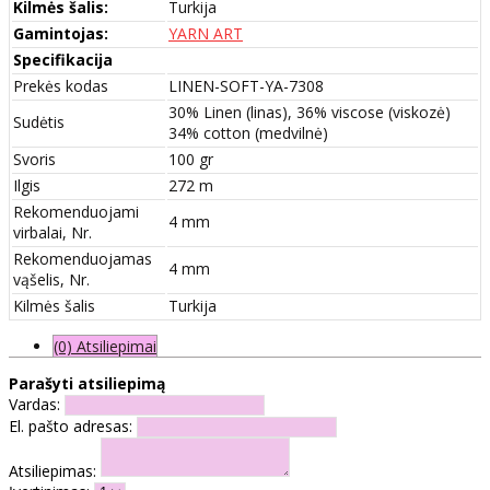
Kilmės šalis:
Turkija
Gamintojas:
YARN ART
Specifikacija
Prekės kodas
LINEN-SOFT-YA-7308
30% Linen (linas), 36% viscose (viskozė)
Sudėtis
34% cotton (medvilnė)
Svoris
100 gr
Ilgis
272 m
Rekomenduojami
4 mm
virbalai, Nr.
Rekomenduojamas
4 mm
vąšelis, Nr.
Kilmės šalis
Turkija
(0) Atsiliepimai
Parašyti atsiliepimą
Vardas:
El. pašto adresas:
Atsiliepimas: