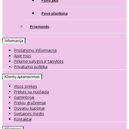
Povo akis
Povo plunksna
Priemonės
Informacija
Pristatymo Informacija
Apie mus
Pirkimo sąlygos ir taisyklės
Privatumo politika
Klientų aptarnavimas
Visos prekės
Prekės su nuolaida
Gamintojai
Prekių grąžinimai
Dovanų kuponai
Svetainės medis
Kontaktai