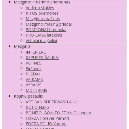
Mezgimo ir nėrimo priemonės
Audimo staklės
KITOS priemonės
Mezgimo mašinos
Mezgimo mašinų priedai
POMPONAI-bumbulai
PRO LANA lateksas
Virbalai ir vąšeliai
Mezginiai
INTERJERUI
KEPURĖS-ŠALIKAI
KOJINĖS
Pirštinės
PLEDAI
VAIKAMS
VYRAMS
MOTERIMS
Kojinių pasaulis
ARTISAN SUPERWASH Alize
BOHO Nako
BONITO, BONITO ETHNIC Lanoso
FORZA Forever YarnArt
FORZA SOLID YarnArt