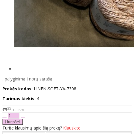
Į palyginimą
Į norų sąrašą
Prekės kodas:
LINEN-SOFT-YA-7308
Turimas kiekis:
4
35
€3
su PVM
Turite klausimų apie šią prekę?
Klauskite