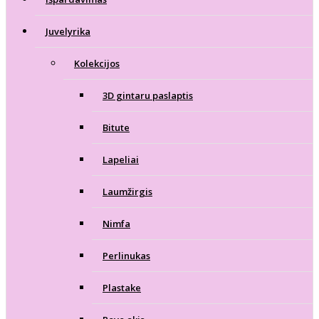
Juvelyrika
Kolekcijos
3D gintaru paslaptis
Bitute
Lapeliai
Laumžirgis
Nimfa
Perlinukas
Plastake