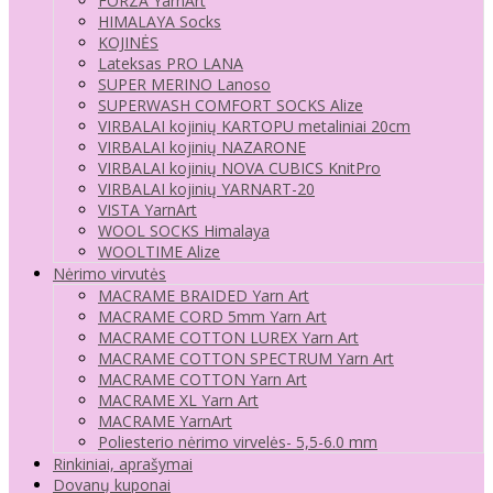
FORZA YarnArt
HIMALAYA Socks
KOJINĖS
Lateksas PRO LANA
SUPER MERINO Lanoso
SUPERWASH COMFORT SOCKS Alize
VIRBALAI kojinių KARTOPU metaliniai 20cm
VIRBALAI kojinių NAZARONE
VIRBALAI kojinių NOVA CUBICS KnitPro
VIRBALAI kojinių YARNART-20
VISTA YarnArt
WOOL SOCKS Himalaya
WOOLTIME Alize
Nėrimo virvutės
MACRAME BRAIDED Yarn Art
MACRAME CORD 5mm Yarn Art
MACRAME COTTON LUREX Yarn Art
MACRAME COTTON SPECTRUM Yarn Art
MACRAME COTTON Yarn Art
MACRAME XL Yarn Art
MACRAME YarnArt
Poliesterio nėrimo virvelės- 5,5-6.0 mm
Rinkiniai, aprašymai
Dovanų kuponai