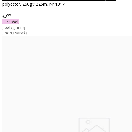
polyester, 250gr/ 225m, Nr 1317
..
95
€3
Į krepšelį
Į palyginimą
Į norų sąrašą