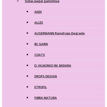
Siūlai pagal gamintoją
ADDI
ALIZE
AUSERMANN Raindrops Degrade
BC GARN
COATS
D. VILNONIO ĮM. MIDARA
DROPS DESIGN
ETROFIL
FIBRA NATURA