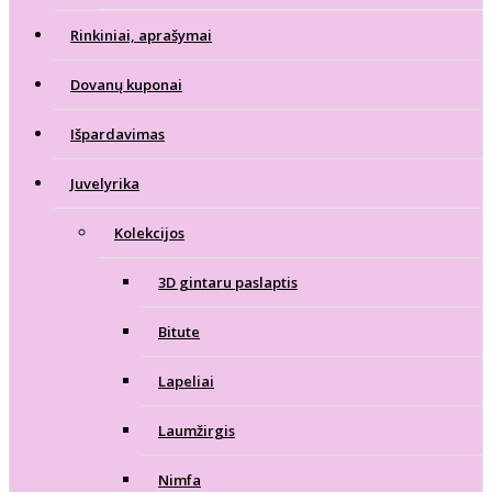
Rinkiniai, aprašymai
Dovanų kuponai
Išpardavimas
Juvelyrika
Kolekcijos
3D gintaru paslaptis
Bitute
Lapeliai
Laumžirgis
Nimfa