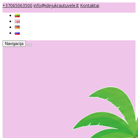
+37065063500
info@idejukrautuvele.lt
Kontaktai
Navigacija