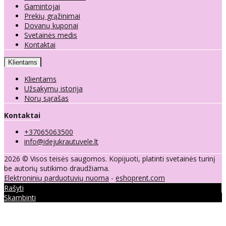
Gamintojai
Prekių grąžinimai
Dovanų kuponai
Svetainės medis
Kontaktai
Klientams
Klientams
Užsakymų istorija
Norų sąrašas
Kontaktai
+37065063500
info@idejukrautuvele.lt
2026 © Visos teisės saugomos. Kopijuoti, platinti svetainės turinį
be autorių sutikimo draudžiama.
Elektroninių parduotuvių nuoma
-
eshoprent.com
Rašyti
Skambinti