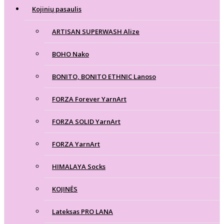
Kojinių pasaulis
ARTISAN SUPERWASH Alize
BOHO Nako
BONITO, BONITO ETHNIC Lanoso
FORZA Forever YarnArt
FORZA SOLID YarnArt
FORZA YarnArt
HIMALAYA Socks
KOJINĖS
Lateksas PRO LANA