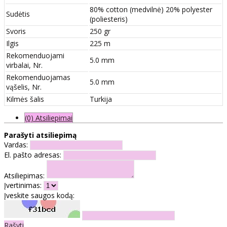
80% cotton (medvilnė) 20% polyester
Sudėtis
(poliesteris)
Svoris
250 gr
Ilgis
225 m
Rekomenduojami
5.0 mm
virbalai, Nr.
Rekomenduojamas
5.0 mm
vąšelis, Nr.
Kilmės šalis
Turkija
(0) Atsiliepimai
Parašyti atsiliepimą
Vardas:
El. pašto adresas:
Atsiliepimas:
Įvertinimas:
Įveskite saugos kodą:
Rašyti