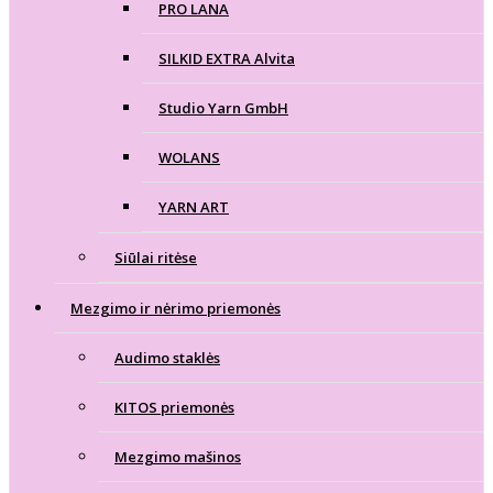
PRO LANA
SILKID EXTRA Alvita
Studio Yarn GmbH
WOLANS
YARN ART
Siūlai ritėse
Mezgimo ir nėrimo priemonės
Audimo staklės
KITOS priemonės
Mezgimo mašinos