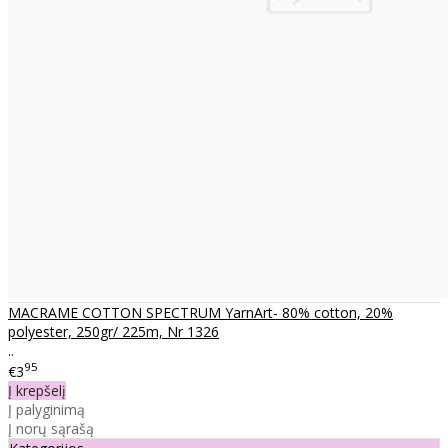
MACRAME COTTON SPECTRUM YarnArt- 80% cotton, 20%
polyester, 250gr/ 225m, Nr 1326
..
95
€3
Į krepšelį
Į palyginimą
Į norų sąrašą