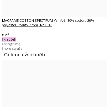
MACRAME COTTON SPECTRUM YarnArt- 80% cotton, 20%
polyester, 250gr/ 225m, Nr 1316
..
95
€3
Į krepšelį
Į palyginimą
Į norų sąrašą