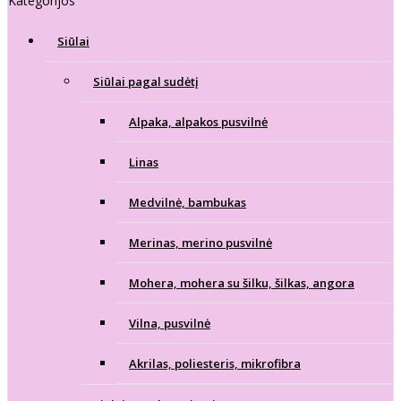
Kategorijos
Siūlai
Siūlai pagal sudėtį
Alpaka, alpakos pusvilnė
Linas
Medvilnė, bambukas
Merinas, merino pusvilnė
Mohera, mohera su šilku, šilkas, angora
Vilna, pusvilnė
Akrilas, poliesteris, mikrofibra