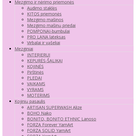
Mezgimo ir nėrimo priemonės
Audimo staklės
KITOS priemonės
Mezgimo mašinos
Mezgimo mašinų priedai
POMPONAI-bumbulai
PRO LANA lateksas
Virbalai ir vąšeliai
Mezginiai
INTERJERUI
KEPURĖS-ŠALIKAI
KOJINĖS
Pirštinės
PLEDAI
VAIKAMS
VYRAMS
MOTERIMS
Kojinių pasaulis
ARTISAN SUPERWASH Alize
BOHO Nako
BONITO, BONITO ETHNIC Lanoso
FORZA Forever YarnArt
FORZA SOLID YarnArt