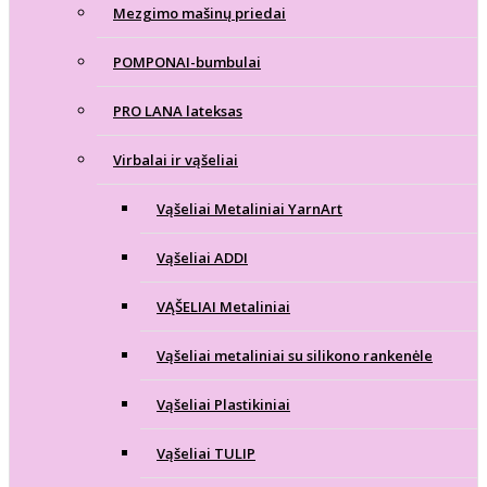
Mezgimo mašinų priedai
POMPONAI-bumbulai
PRO LANA lateksas
Virbalai ir vąšeliai
Vąšeliai Metaliniai YarnArt
Vąšeliai ADDI
VĄŠELIAI Metaliniai
Vąšeliai metaliniai su silikono rankenėle
Vąšeliai Plastikiniai
Vąšeliai TULIP