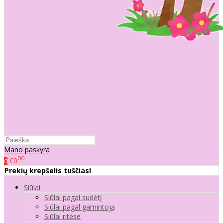
Mano paskyra
00
€0
0
Prekių krepšelis tuščias!
Siūlai
Siūlai pagal sudėtį
Siūlai pagal gamintoją
Siūlai ritėse