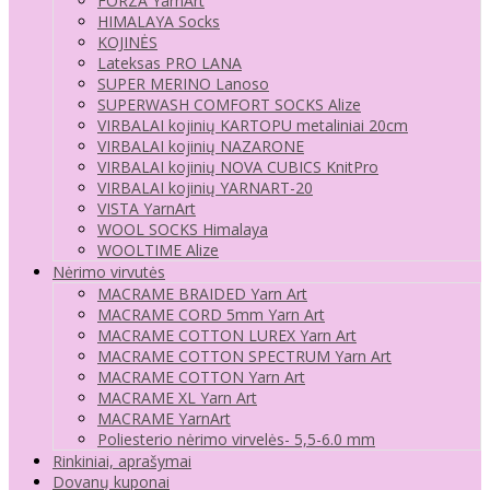
FORZA YarnArt
HIMALAYA Socks
KOJINĖS
Lateksas PRO LANA
SUPER MERINO Lanoso
SUPERWASH COMFORT SOCKS Alize
VIRBALAI kojinių KARTOPU metaliniai 20cm
VIRBALAI kojinių NAZARONE
VIRBALAI kojinių NOVA CUBICS KnitPro
VIRBALAI kojinių YARNART-20
VISTA YarnArt
WOOL SOCKS Himalaya
WOOLTIME Alize
Nėrimo virvutės
MACRAME BRAIDED Yarn Art
MACRAME CORD 5mm Yarn Art
MACRAME COTTON LUREX Yarn Art
MACRAME COTTON SPECTRUM Yarn Art
MACRAME COTTON Yarn Art
MACRAME XL Yarn Art
MACRAME YarnArt
Poliesterio nėrimo virvelės- 5,5-6.0 mm
Rinkiniai, aprašymai
Dovanų kuponai