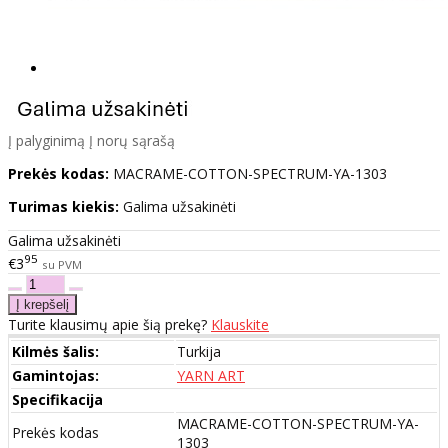
Į palyginimą
Į norų sąrašą
Prekės kodas:
MACRAME-COTTON-SPECTRUM-YA-1303
Turimas kiekis:
Galima užsakinėti
Galima užsakinėti
95
€3
su PVM
Turite klausimų apie šią prekę?
Klauskite
Kilmės šalis:
Turkija
Gamintojas:
YARN ART
Specifikacija
MACRAME-COTTON-SPECTRUM-YA-
Prekės kodas
1303