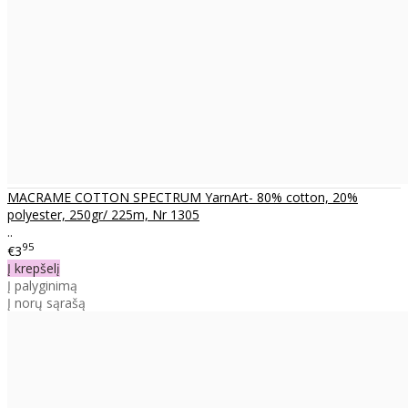
MACRAME COTTON SPECTRUM YarnArt- 80% cotton, 20%
polyester, 250gr/ 225m, Nr 1305
..
95
€3
Į krepšelį
Į palyginimą
Į norų sąrašą