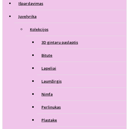
Išpardavimas
Juvelyrika
Kolekcijos
3D gintaru paslaptis
Bitute
Lapeliai
Laumžirgis
Nimfa
Perlinukas
Plastake