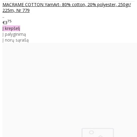
MACRAME COTTON YarnArt- 80% cotton, 20% polyester, 250gr/
225m, Nr 779
..
75
€3
Į krepšelį
Į palyginimą
Į norų sąrašą