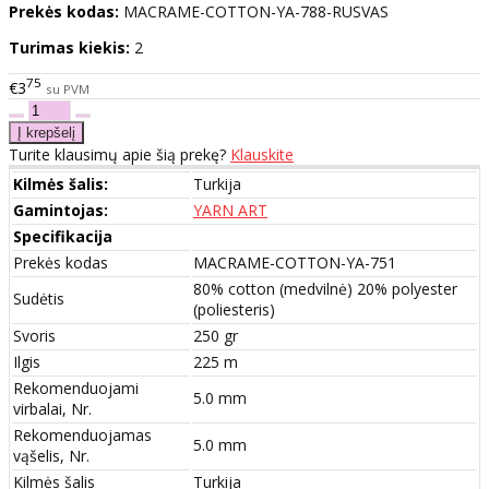
Prekės kodas:
MACRAME-COTTON-YA-788-RUSVAS
Turimas kiekis:
2
75
€3
su PVM
Turite klausimų apie šią prekę?
Klauskite
Kilmės šalis:
Turkija
Gamintojas:
YARN ART
Specifikacija
Prekės kodas
MACRAME-COTTON-YA-751
80% cotton (medvilnė) 20% polyester
Sudėtis
(poliesteris)
Svoris
250 gr
Ilgis
225 m
Rekomenduojami
5.0 mm
virbalai, Nr.
Rekomenduojamas
5.0 mm
vąšelis, Nr.
Kilmės šalis
Turkija