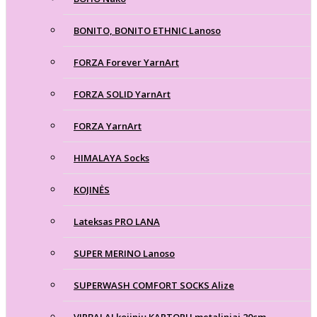
BONITO, BONITO ETHNIC Lanoso
FORZA Forever YarnArt
FORZA SOLID YarnArt
FORZA YarnArt
HIMALAYA Socks
KOJINĖS
Lateksas PRO LANA
SUPER MERINO Lanoso
SUPERWASH COMFORT SOCKS Alize
VIRBALAI kojinių KARTOPU metaliniai 20cm