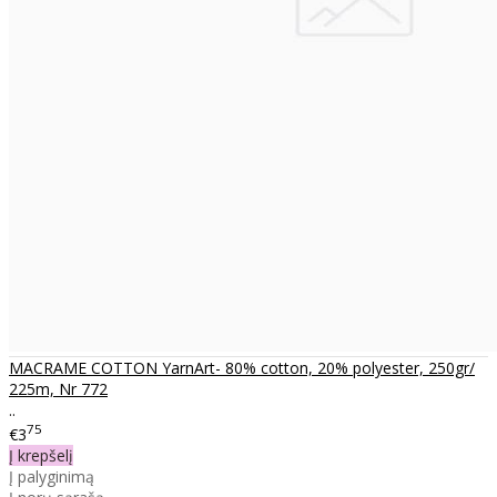
MACRAME COTTON YarnArt- 80% cotton, 20% polyester, 250gr/
225m, Nr 772
..
75
€3
Į krepšelį
Į palyginimą