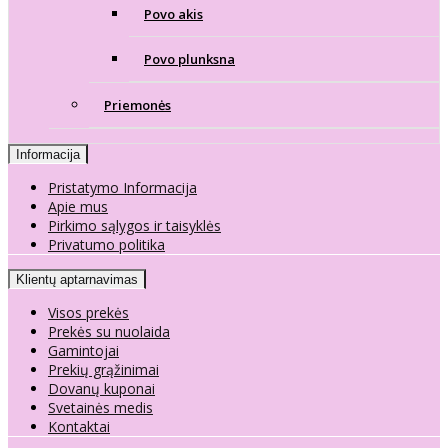
Povo akis
Povo plunksna
Priemonės
Informacija
Pristatymo Informacija
Apie mus
Pirkimo sąlygos ir taisyklės
Privatumo politika
Klientų aptarnavimas
Visos prekės
Prekės su nuolaida
Gamintojai
Prekių grąžinimai
Dovanų kuponai
Svetainės medis
Kontaktai