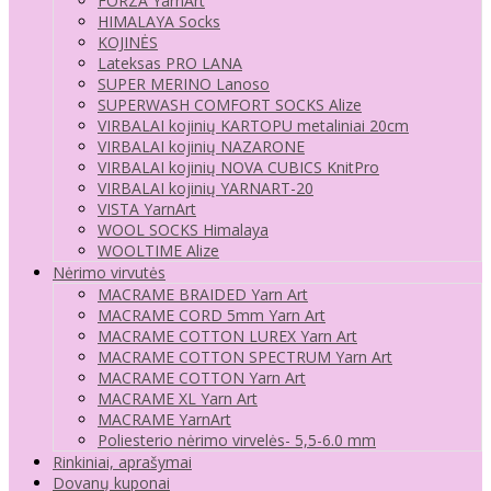
FORZA YarnArt
HIMALAYA Socks
KOJINĖS
Lateksas PRO LANA
SUPER MERINO Lanoso
SUPERWASH COMFORT SOCKS Alize
VIRBALAI kojinių KARTOPU metaliniai 20cm
VIRBALAI kojinių NAZARONE
VIRBALAI kojinių NOVA CUBICS KnitPro
VIRBALAI kojinių YARNART-20
VISTA YarnArt
WOOL SOCKS Himalaya
WOOLTIME Alize
Nėrimo virvutės
MACRAME BRAIDED Yarn Art
MACRAME CORD 5mm Yarn Art
MACRAME COTTON LUREX Yarn Art
MACRAME COTTON SPECTRUM Yarn Art
MACRAME COTTON Yarn Art
MACRAME XL Yarn Art
MACRAME YarnArt
Poliesterio nėrimo virvelės- 5,5-6.0 mm
Rinkiniai, aprašymai
Dovanų kuponai