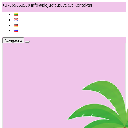
+37065063500
info@idejukrautuvele.lt
Kontaktai
Navigacija