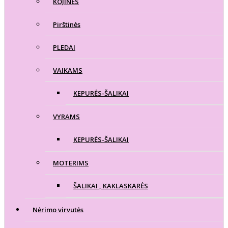
KOJINĖS
Pirštinės
PLEDAI
VAIKAMS
KEPURĖS-ŠALIKAI
VYRAMS
KEPURĖS-ŠALIKAI
MOTERIMS
ŠALIKAI , KAKLASKARĖS
Nėrimo virvutės