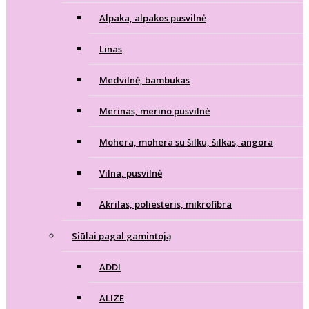
Alpaka, alpakos pusvilnė
Linas
Medvilnė, bambukas
Merinas, merino pusvilnė
Mohera, mohera su šilku, šilkas, angora
Vilna, pusvilnė
Akrilas, poliesteris, mikrofibra
Siūlai pagal gamintoją
ADDI
ALIZE