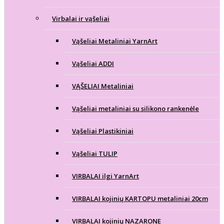
Virbalai ir vąšeliai
Vąšeliai Metaliniai YarnArt
Vąšeliai ADDI
VĄŠELIAI Metaliniai
Vąšeliai metaliniai su silikono rankenėle
Vąšeliai Plastikiniai
Vąšeliai TULIP
VIRBALAI ilgi YarnArt
VIRBALAI kojinių KARTOPU metaliniai 20cm
VIRBALAI kojinių NAZARONE