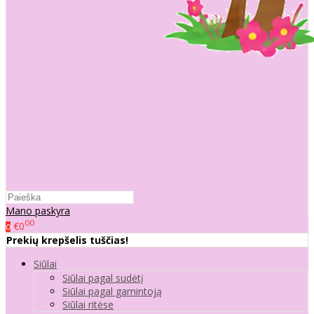
Mano paskyra
00
€0
0
Prekių krepšelis tuščias!
Siūlai
Siūlai pagal sudėtį
Siūlai pagal gamintoją
Siūlai ritėse