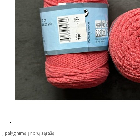
Į palyginimą
Į norų sąrašą