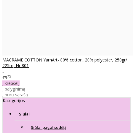
MACRAME COTTON YarnArt- 80% cotton, 20% polyester, 250gr/
225m, Nr 801
..
75
€3
Į krepšelį
Į palyginimą
Į norų sąrašą
Kategorijos
Siūlai
Siūlai pagal sudėtį