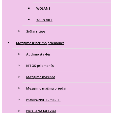
WOLANS
YARN ART
Siūlai ritėse
Mezgimo ir nėrimo priemonės
Audimo staklės
KITOS priemonės
Mezgimo mašinos
Mezgimo mašinų priedai
POMPONAI-bumbulai
PRO LANA lateksas