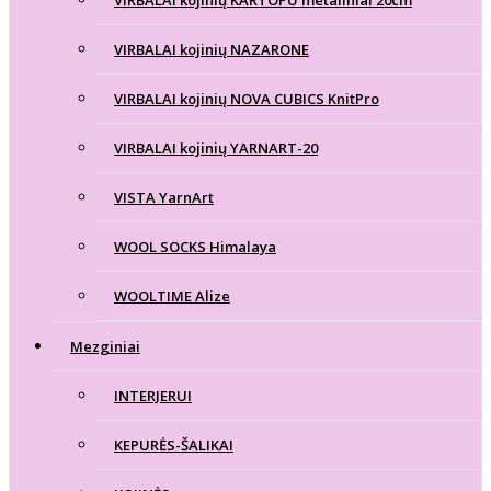
VIRBALAI kojinių NAZARONE
VIRBALAI kojinių NOVA CUBICS KnitPro
VIRBALAI kojinių YARNART-20
VISTA YarnArt
WOOL SOCKS Himalaya
WOOLTIME Alize
Mezginiai
INTERJERUI
KEPURĖS-ŠALIKAI