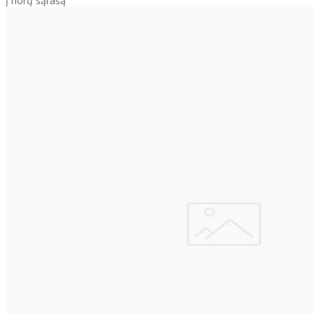
Į norų sąrašą