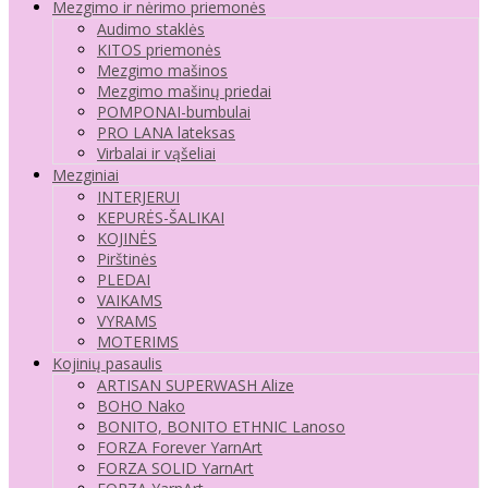
Mezgimo ir nėrimo priemonės
Audimo staklės
KITOS priemonės
Mezgimo mašinos
Mezgimo mašinų priedai
POMPONAI-bumbulai
PRO LANA lateksas
Virbalai ir vąšeliai
Mezginiai
INTERJERUI
KEPURĖS-ŠALIKAI
KOJINĖS
Pirštinės
PLEDAI
VAIKAMS
VYRAMS
MOTERIMS
Kojinių pasaulis
ARTISAN SUPERWASH Alize
BOHO Nako
BONITO, BONITO ETHNIC Lanoso
FORZA Forever YarnArt
FORZA SOLID YarnArt