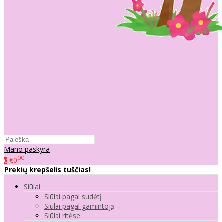
Mano paskyra
00
€0
0
Prekių krepšelis tuščias!
Siūlai
Siūlai pagal sudėtį
Siūlai pagal gamintoją
Siūlai ritėse