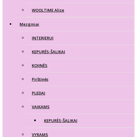
WOOLTIME Alize
Mezginiai
INTERJERUI
KEPURĖS-ŠALIKAI
KOJINĖS
Pirštinės
PLEDAI
VAIKAMS
KEPURĖS-ŠALIKAI
VYRAMS