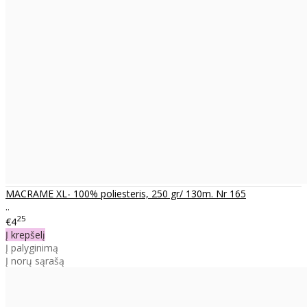
MACRAME XL- 100% poliesteris, 250 gr/ 130m. Nr 165
..
25
€4
Į krepšelį
Į palyginimą
Į norų sąrašą