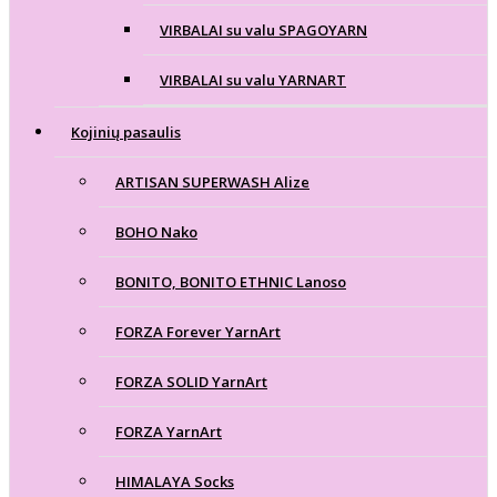
VIRBALAI su valu SPAGOYARN
VIRBALAI su valu YARNART
Kojinių pasaulis
ARTISAN SUPERWASH Alize
BOHO Nako
BONITO, BONITO ETHNIC Lanoso
FORZA Forever YarnArt
FORZA SOLID YarnArt
FORZA YarnArt
HIMALAYA Socks