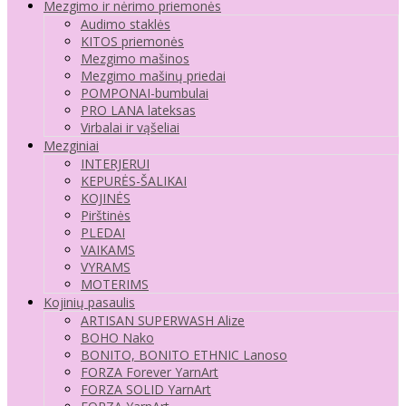
Mezgimo ir nėrimo priemonės
Audimo staklės
KITOS priemonės
Mezgimo mašinos
Mezgimo mašinų priedai
POMPONAI-bumbulai
PRO LANA lateksas
Virbalai ir vąšeliai
Mezginiai
INTERJERUI
KEPURĖS-ŠALIKAI
KOJINĖS
Pirštinės
PLEDAI
VAIKAMS
VYRAMS
MOTERIMS
Kojinių pasaulis
ARTISAN SUPERWASH Alize
BOHO Nako
BONITO, BONITO ETHNIC Lanoso
FORZA Forever YarnArt
FORZA SOLID YarnArt