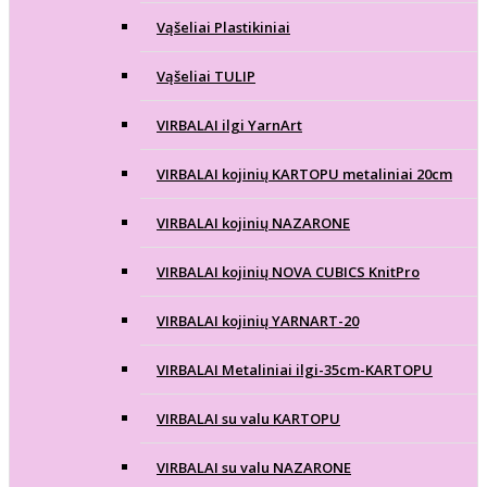
Vąšeliai Plastikiniai
Vąšeliai TULIP
VIRBALAI ilgi YarnArt
VIRBALAI kojinių KARTOPU metaliniai 20cm
VIRBALAI kojinių NAZARONE
VIRBALAI kojinių NOVA CUBICS KnitPro
VIRBALAI kojinių YARNART-20
VIRBALAI Metaliniai ilgi-35cm-KARTOPU
VIRBALAI su valu KARTOPU
VIRBALAI su valu NAZARONE