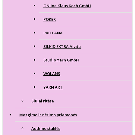
ONline Klaus Koch GmbH
POKER
PRO LANA
SILKID EXTRA Alvita
Studio Yarn GmbH
WOLANS
YARN ART
Siūlai ritėse
Mezgimo ir nėrimo priemonės
Audimo staklės