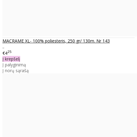
MACRAME XL- 100% poliesteris, 250 gr/ 130m. Nr 143
..
25
€4
Į krepšelį
Į palyginimą
Į norų sąrašą