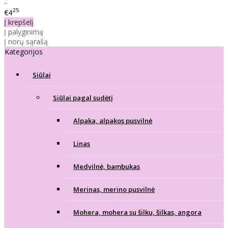
..
25
€4
Į krepšelį
Į palyginimą
Į norų sąrašą
Kategorijos
Siūlai
Siūlai pagal sudėtį
Alpaka, alpakos pusvilnė
Linas
Medvilnė, bambukas
Merinas, merino pusvilnė
Mohera, mohera su šilku, šilkas, angora