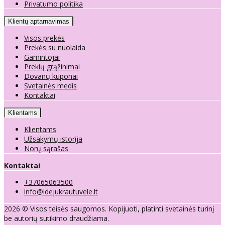
Privatumo politika
Klientų aptarnavimas
Visos prekės
Prekės su nuolaida
Gamintojai
Prekių grąžinimai
Dovanų kuponai
Svetainės medis
Kontaktai
Klientams
Klientams
Užsakymų istorija
Norų sąrašas
Kontaktai
+37065063500
info@idejukrautuvele.lt
2026 © Visos teisės saugomos. Kopijuoti, platinti svetainės turinį
be autorių sutikimo draudžiama.