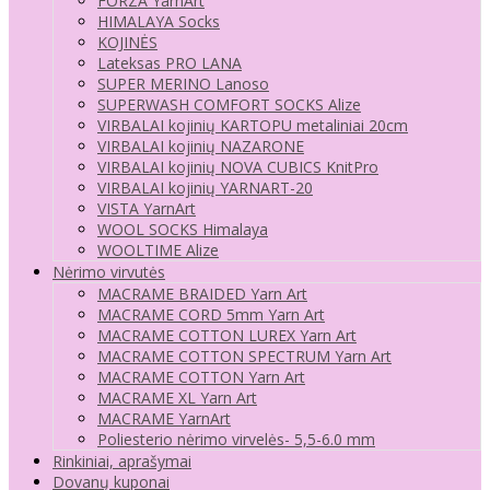
FORZA YarnArt
HIMALAYA Socks
KOJINĖS
Lateksas PRO LANA
SUPER MERINO Lanoso
SUPERWASH COMFORT SOCKS Alize
VIRBALAI kojinių KARTOPU metaliniai 20cm
VIRBALAI kojinių NAZARONE
VIRBALAI kojinių NOVA CUBICS KnitPro
VIRBALAI kojinių YARNART-20
VISTA YarnArt
WOOL SOCKS Himalaya
WOOLTIME Alize
Nėrimo virvutės
MACRAME BRAIDED Yarn Art
MACRAME CORD 5mm Yarn Art
MACRAME COTTON LUREX Yarn Art
MACRAME COTTON SPECTRUM Yarn Art
MACRAME COTTON Yarn Art
MACRAME XL Yarn Art
MACRAME YarnArt
Poliesterio nėrimo virvelės- 5,5-6.0 mm
Rinkiniai, aprašymai
Dovanų kuponai