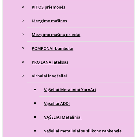
KITOS priemonės
Mezgimo mašinos
Mezgimo mašinų priedai
POMPONAI-bumbulai
PRO LANA lateksas
Virbalai ir vąšeliai
Vąšeliai Metaliniai YarnArt
Vąšeliai ADDI
VĄŠELIAI Metaliniai
Vąšeliai metaliniai su silikono rankenėle