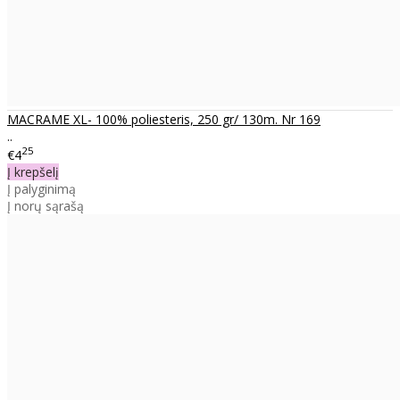
MACRAME XL- 100% poliesteris, 250 gr/ 130m. Nr 169
..
25
€4
Į krepšelį
Į palyginimą
Į norų sąrašą