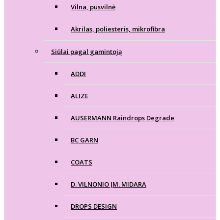
Vilna, pusvilnė
Akrilas, poliesteris, mikrofibra
Siūlai pagal gamintoją
ADDI
ALIZE
AUSERMANN Raindrops Degrade
BC GARN
COATS
D. VILNONIO ĮM. MIDARA
DROPS DESIGN