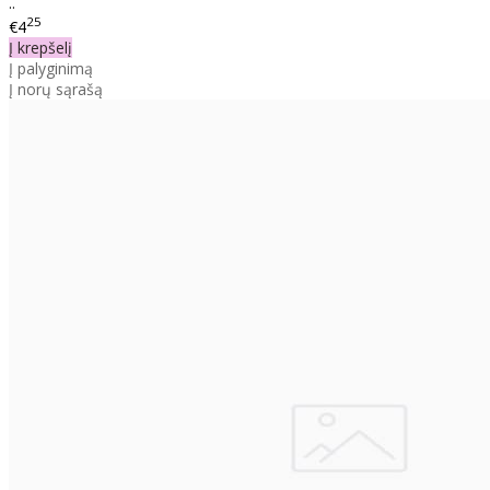
..
25
€4
Į krepšelį
Į palyginimą
Į norų sąrašą