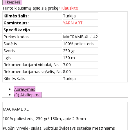
Turite klausimų apie šią prekę?
Klauskite
Kilmės šalis:
Turkija
Gamintojas:
YARN ART
Specifikacija
Prekės kodas
MACRAME-XL-142
Sudėtis
100% poliesteris
Svoris
250 gr
Ilgis
130 m
Rekomenduojami virbalai, Nr.
7.00
Rekomenduojamas vąšelis, Nr.
8.00
Kilmės šalis
Turkija
Aprašymas
(0) Atsiliepimai
MACRAME XL
100% poliesteris, 250 gr/ 130m, apie 2-3mm
Puošni virvelė- siūlas. Subtilus žvilgesys suteikia mezginiams