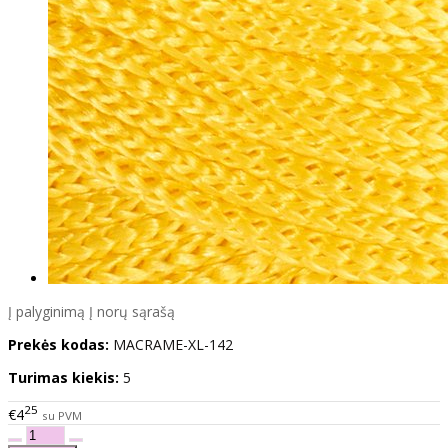
Į palyginimą
Į norų sąrašą
Prekės kodas:
MACRAME-XL-142
Turimas kiekis:
5
25
€4
su PVM