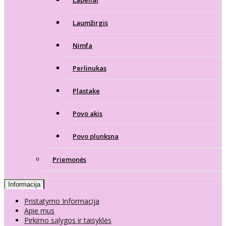
Lapeliai
Laumžirgis
Nimfa
Perlinukas
Plastake
Povo akis
Povo plunksna
Priemonės
Informacija
Pristatymo Informacija
Apie mus
Pirkimo sąlygos ir taisyklės