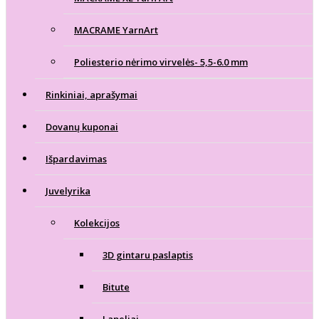
MACRAME YarnArt
Poliesterio nėrimo virvelės- 5,5-6.0 mm
Rinkiniai, aprašymai
Dovanų kuponai
Išpardavimas
Juvelyrika
Kolekcijos
3D gintaru paslaptis
Bitute