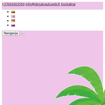
+37065063500
info@idejukrautuvele.lt
Kontaktai
Navigacija