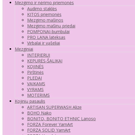
Mezgimo ir nėrimo priemonės
Audimo staklės
KITOS priemonės
Mezgimo mašinos
Mezgimo mašinų priedai
POMPONAI-bumbulai
PRO LANA lateksas
Virbalai ir vąšeliai
Mezginiai
INTERJERUI
KEPURĖS-ŠALIKAI
KOJINĖS
Pirštinės
PLEDAI
VAIKAMS
VYRAMS
MOTERIMS
Kojinių pasaulis
ARTISAN SUPERWASH Alize
BOHO Nako
BONITO, BONITO ETHNIC Lanoso
FORZA Forever YarnArt
FORZA SOLID YarnArt