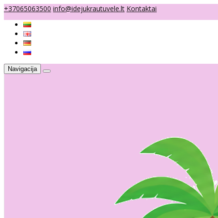
+37065063500
info@idejukrautuvele.lt
Kontaktai
Navigacija