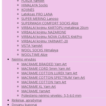
FORZA YarnArt
HIMALAYA Socks
KOJINĖS
Lateksas PRO LANA
SUPER MERINO Lanoso
SUPERWASH COMFORT SOCKS Alize
VIRBALAI kojinių KARTOPU metaliniai 20cm
VIRBALAI kojinių NAZARONE
VIRBALAI kojinių NOVA CUBICS KnitPro
VIRBALAI kojinių YARNART-20
VISTA YarnArt
WOOL SOCKS Himalaya
WOOLTIME Alize
Nėrimo virvutės
MACRAME BRAIDED Yarn Art
MACRAME CORD 5mm Yarn Art
MACRAME COTTON LUREX Yarn Art
MACRAME COTTON SPECTRUM Yarn Art
MACRAME COTTON Yarn Art
MACRAME XL Yarn Art
MACRAME YarnArt
Poliesterio nėrimo virvelės- 5,5-6.0 mm
Rinkiniai, aprašymai
Dovanų kuponai