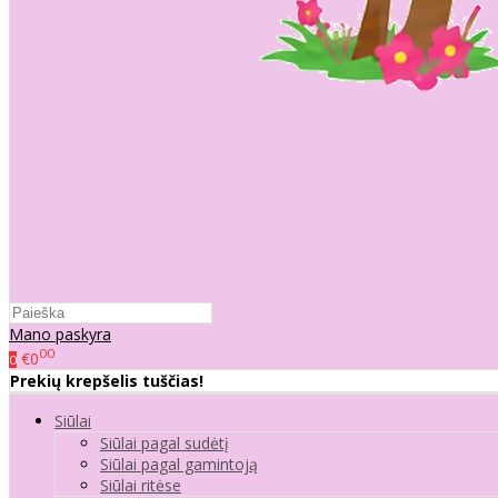
Mano paskyra
00
€0
0
Prekių krepšelis tuščias!
Siūlai
Siūlai pagal sudėtį
Siūlai pagal gamintoją
Siūlai ritėse