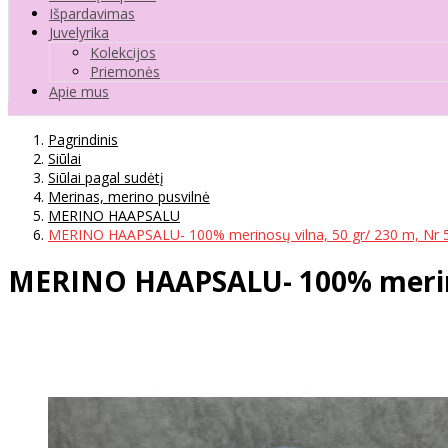
Išpardavimas
Juvelyrika
Kolekcijos
Priemonės
Apie mus
Pagrindinis
Siūlai
Siūlai pagal sudėtį
Merinas, merino pusvilnė
MERINO HAAPSALU
MERINO HAAPSALU- 100% merinosų vilna, 50 gr/ 230 m, Nr 
MERINO HAAPSALU- 100% merinos