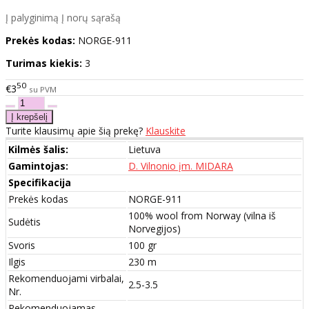
Į palyginimą
Į norų sąrašą
Prekės kodas:
NORGE-911
Turimas kiekis:
3
50
€3
su PVM
Turite klausimų apie šią prekę?
Klauskite
Kilmės šalis:
Lietuva
Gamintojas:
D. Vilnonio įm. MIDARA
Specifikacija
Prekės kodas
NORGE-911
100% wool from Norway (vilna iš
Sudėtis
Norvegijos)
Svoris
100 gr
Ilgis
230 m
Rekomenduojami virbalai,
2.5-3.5
Nr.
Rekomenduojamas