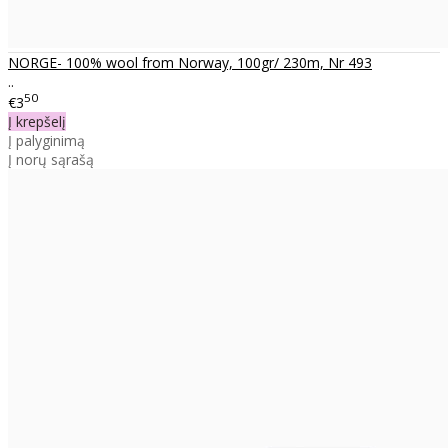
NORGE- 100% wool from Norway, 100gr/ 230m, Nr 493
..
50
€3
Į krepšelį
Į palyginimą
Į norų sąrašą