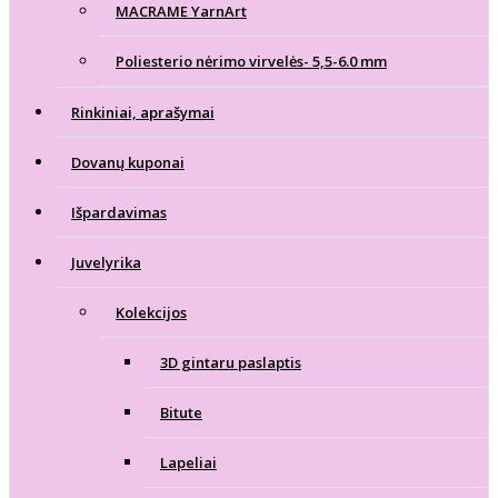
MACRAME YarnArt
Poliesterio nėrimo virvelės- 5,5-6.0 mm
Rinkiniai, aprašymai
Dovanų kuponai
Išpardavimas
Juvelyrika
Kolekcijos
3D gintaru paslaptis
Bitute
Lapeliai