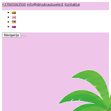
+37065063500
info@idejukrautuvele.lt
Kontaktai
Navigacija