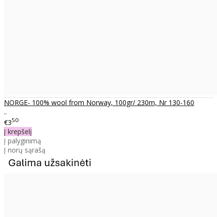
NORGE- 100% wool from Norway, 100gr/ 230m, Nr 130-160
..
50
€3
Į krepšelį
Į palyginimą
Į norų sąrašą