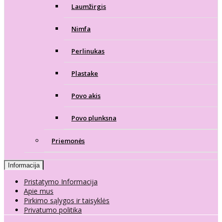
Laumžirgis
Nimfa
Perlinukas
Plastake
Povo akis
Povo plunksna
Priemonės
Informacija
Pristatymo Informacija
Apie mus
Pirkimo sąlygos ir taisyklės
Privatumo politika