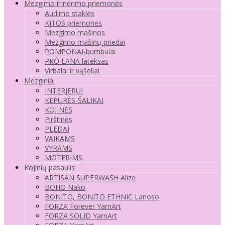
Mezgimo ir nėrimo priemonės
Audimo staklės
KITOS priemonės
Mezgimo mašinos
Mezgimo mašinų priedai
POMPONAI-bumbulai
PRO LANA lateksas
Virbalai ir vąšeliai
Mezginiai
INTERJERUI
KEPURĖS-ŠALIKAI
KOJINĖS
Pirštinės
PLEDAI
VAIKAMS
VYRAMS
MOTERIMS
Kojinių pasaulis
ARTISAN SUPERWASH Alize
BOHO Nako
BONITO, BONITO ETHNIC Lanoso
FORZA Forever YarnArt
FORZA SOLID YarnArt