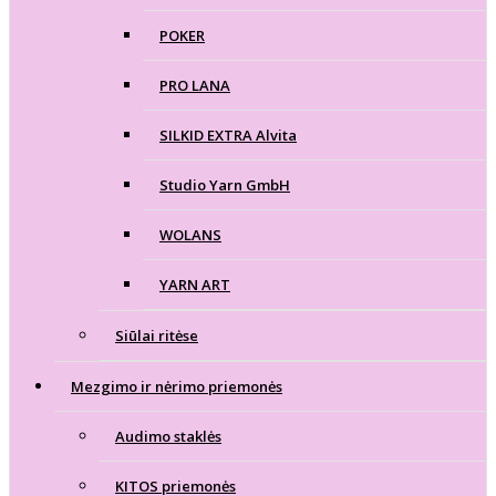
POKER
PRO LANA
SILKID EXTRA Alvita
Studio Yarn GmbH
WOLANS
YARN ART
Siūlai ritėse
Mezgimo ir nėrimo priemonės
Audimo staklės
KITOS priemonės