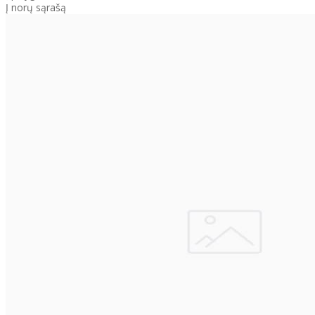
Į norų sąrašą