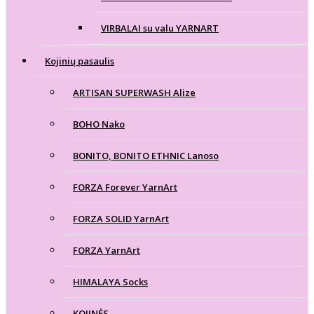
VIRBALAI su valu YARNART
Kojinių pasaulis
ARTISAN SUPERWASH Alize
BOHO Nako
BONITO, BONITO ETHNIC Lanoso
FORZA Forever YarnArt
FORZA SOLID YarnArt
FORZA YarnArt
HIMALAYA Socks
KOJINĖS