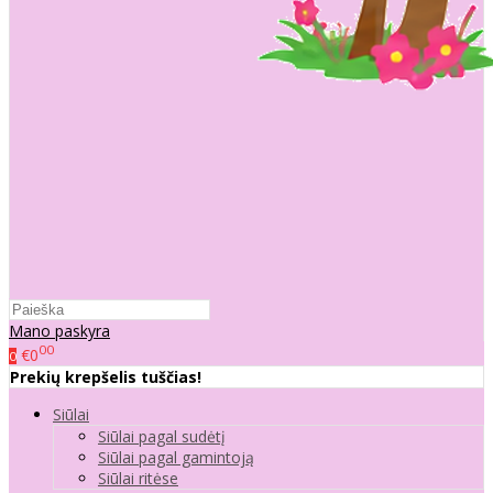
Mano paskyra
00
€0
0
Prekių krepšelis tuščias!
Siūlai
Siūlai pagal sudėtį
Siūlai pagal gamintoją
Siūlai ritėse