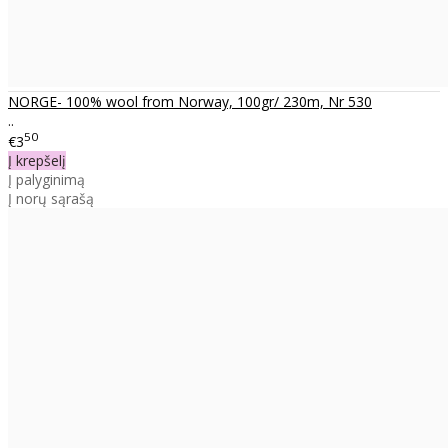
NORGE- 100% wool from Norway, 100gr/ 230m, Nr 530
..
50
€3
Į krepšelį
Į palyginimą
Į norų sąrašą