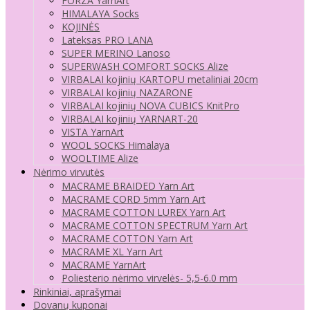
FORZA YarnArt
HIMALAYA Socks
KOJINĖS
Lateksas PRO LANA
SUPER MERINO Lanoso
SUPERWASH COMFORT SOCKS Alize
VIRBALAI kojinių KARTOPU metaliniai 20cm
VIRBALAI kojinių NAZARONE
VIRBALAI kojinių NOVA CUBICS KnitPro
VIRBALAI kojinių YARNART-20
VISTA YarnArt
WOOL SOCKS Himalaya
WOOLTIME Alize
Nėrimo virvutės
MACRAME BRAIDED Yarn Art
MACRAME CORD 5mm Yarn Art
MACRAME COTTON LUREX Yarn Art
MACRAME COTTON SPECTRUM Yarn Art
MACRAME COTTON Yarn Art
MACRAME XL Yarn Art
MACRAME YarnArt
Poliesterio nėrimo virvelės- 5,5-6.0 mm
Rinkiniai, aprašymai
Dovanų kuponai