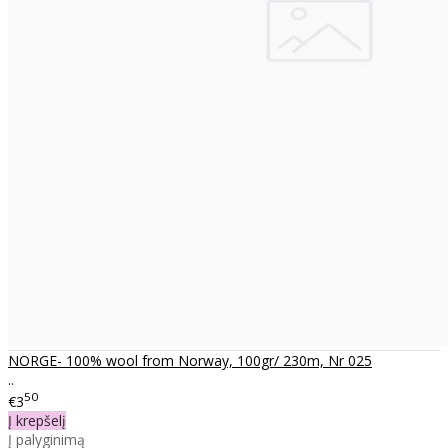
NORGE- 100% wool from Norway, 100gr/ 230m, Nr 025
..
50
€3
Į krepšelį
Į palyginimą