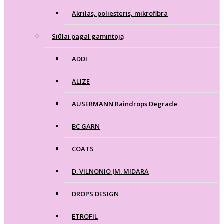
Akrilas, poliesteris, mikrofibra
Siūlai pagal gamintoją
ADDI
ALIZE
AUSERMANN Raindrops Degrade
BC GARN
COATS
D. VILNONIO ĮM. MIDARA
DROPS DESIGN
ETROFIL