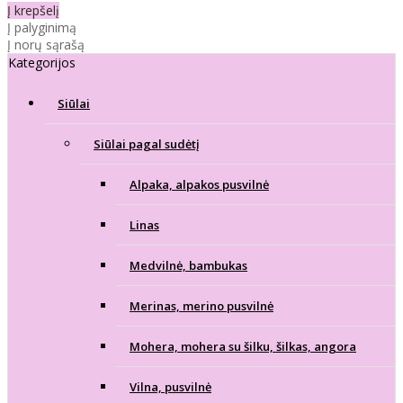
Į krepšelį
Į palyginimą
Į norų sąrašą
Kategorijos
Siūlai
Siūlai pagal sudėtį
Alpaka, alpakos pusvilnė
Linas
Medvilnė, bambukas
Merinas, merino pusvilnė
Mohera, mohera su šilku, šilkas, angora
Vilna, pusvilnė