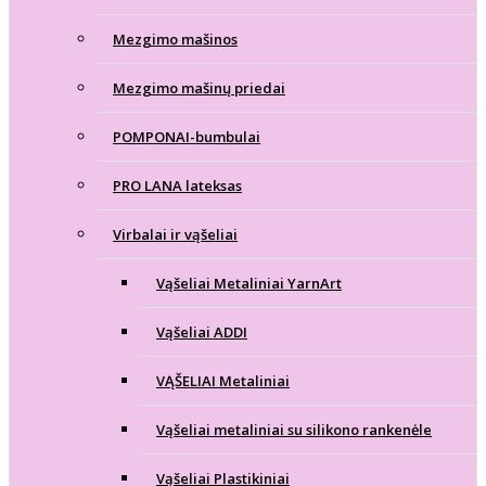
Mezgimo mašinos
Mezgimo mašinų priedai
POMPONAI-bumbulai
PRO LANA lateksas
Virbalai ir vąšeliai
Vąšeliai Metaliniai YarnArt
Vąšeliai ADDI
VĄŠELIAI Metaliniai
Vąšeliai metaliniai su silikono rankenėle
Vąšeliai Plastikiniai