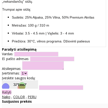
„nekandančių“ siūlų.
Trumpai apie siūlą:
Sudėtis: 25% Alpaka, 25% Vilna, 50% Premium Akrilas
Metražas: 100 g / 310 m
Virbalai: 3.5 - 4.5 mm | Vąšelis: 3 - 4 mm
Priežiūra: 30°C, vilnos programa. Džiovinti patiesus
Parašyti atsiliepimą
Vardas:
El. pašto adresas:
Atsiliepimas:
Įvertinimas:
Įveskite saugos kodą:
Rašyti
Nako
,
COLOR
,
PERU
Susijusios prekės