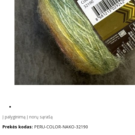
Į palyginimą
Į norų sąrašą
Prekės kodas:
PERU-COLOR-NAKO-32190