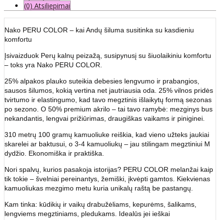
(0) Atsiliepimai
Nako PERU COLOR – kai Andų šiluma susitinka su kasdieniu
komfortu
Įsivaizduok Perų kalnų peizažą, susipynusį su šiuolaikiniu komfortu
– toks yra Nako PERU COLOR.
25% alpakos plauko suteikia debesies lengvumo ir prabangios,
sausos šilumos, kokią vertina net jautriausia oda. 25% vilnos pridės
tvirtumo ir elastingumo, kad tavo megztinis išlaikytų formą sezonas
po sezono. O 50% premium akrilo – tai tavo ramybė: mezginys bus
nekandantis, lengvai prižiūrimas, draugiškas vaikams ir piniginei.
310 metrų 100 gramų kamuoliuke reiškia, kad vieno užteks jaukiai
skarelei ar baktusui, o 3-4 kamuoliukų – jau stilingam megztiniui M
dydžio. Ekonomiška ir praktiška.
Nori spalvų, kurios pasakoja istorijas? PERU COLOR melanžai kaip
tik tokie – švelniai pereinantys, žemiški, įkvėpti gamtos. Kiekvienas
kamuoliukas mezgimo metu kuria unikalų raštą be pastangų.
Kam tinka: kūdikių ir vaikų drabužėliams, kepurėms, šalikams,
lengviems megztiniams, pledukams. Idealūs jei ieškai