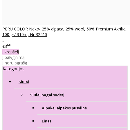
PERU COLOR Nako- 25% alpaca, 25% wool, 50% Premium Akrilik,
100 gr/ 310m, Nr 32413
..
60
€3
Į krepšelį
Į palyginimą
Į norų sąrašą
Kategorijos
Siūlai
Siūlai pagal sudėtį
Alpaka, alpakos pusvilnė
Linas