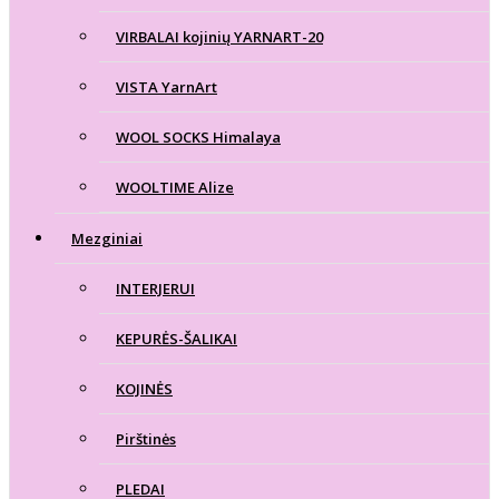
VIRBALAI kojinių YARNART-20
VISTA YarnArt
WOOL SOCKS Himalaya
WOOLTIME Alize
Mezginiai
INTERJERUI
KEPURĖS-ŠALIKAI
KOJINĖS
Pirštinės
PLEDAI