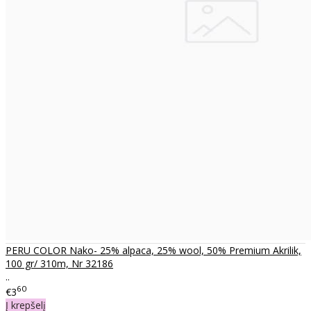
PERU COLOR Nako- 25% alpaca, 25% wool, 50% Premium Akrilik,
100 gr/ 310m, Nr 32186
..
60
€3
Į krepšelį