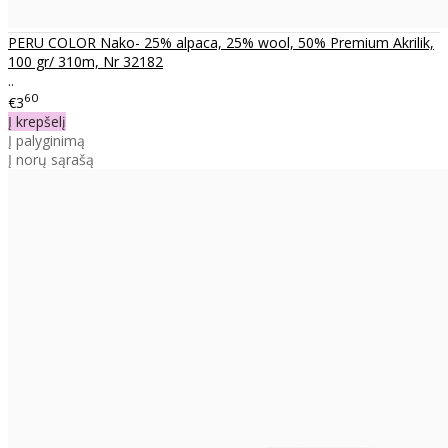
PERU COLOR Nako- 25% alpaca, 25% wool, 50% Premium Akrilik,
100 gr/ 310m, Nr 32182
..
60
€3
Į krepšelį
Į palyginimą
Į norų sąrašą