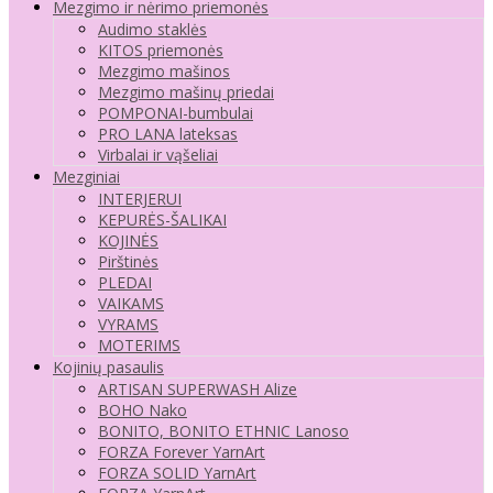
Mezgimo ir nėrimo priemonės
Audimo staklės
KITOS priemonės
Mezgimo mašinos
Mezgimo mašinų priedai
POMPONAI-bumbulai
PRO LANA lateksas
Virbalai ir vąšeliai
Mezginiai
INTERJERUI
KEPURĖS-ŠALIKAI
KOJINĖS
Pirštinės
PLEDAI
VAIKAMS
VYRAMS
MOTERIMS
Kojinių pasaulis
ARTISAN SUPERWASH Alize
BOHO Nako
BONITO, BONITO ETHNIC Lanoso
FORZA Forever YarnArt
FORZA SOLID YarnArt