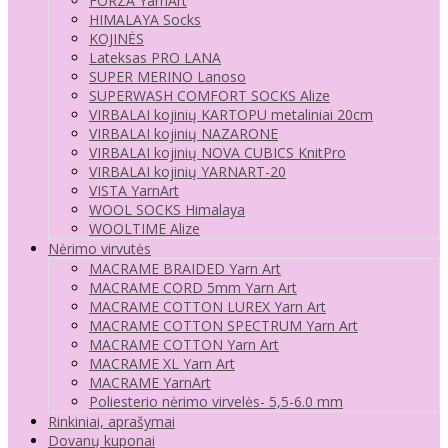
FORZA YarnArt
HIMALAYA Socks
KOJINĖS
Lateksas PRO LANA
SUPER MERINO Lanoso
SUPERWASH COMFORT SOCKS Alize
VIRBALAI kojinių KARTOPU metaliniai 20cm
VIRBALAI kojinių NAZARONE
VIRBALAI kojinių NOVA CUBICS KnitPro
VIRBALAI kojinių YARNART-20
VISTA YarnArt
WOOL SOCKS Himalaya
WOOLTIME Alize
Nėrimo virvutės
MACRAME BRAIDED Yarn Art
MACRAME CORD 5mm Yarn Art
MACRAME COTTON LUREX Yarn Art
MACRAME COTTON SPECTRUM Yarn Art
MACRAME COTTON Yarn Art
MACRAME XL Yarn Art
MACRAME YarnArt
Poliesterio nėrimo virvelės- 5,5-6.0 mm
Rinkiniai, aprašymai
Dovanų kuponai