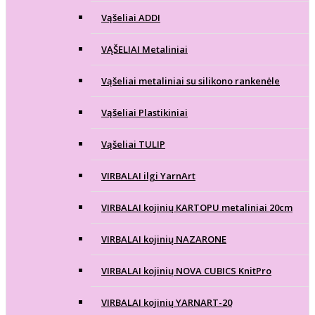
Vąšeliai ADDI
VĄŠELIAI Metaliniai
Vąšeliai metaliniai su silikono rankenėle
Vąšeliai Plastikiniai
Vąšeliai TULIP
VIRBALAI ilgi YarnArt
VIRBALAI kojinių KARTOPU metaliniai 20cm
VIRBALAI kojinių NAZARONE
VIRBALAI kojinių NOVA CUBICS KnitPro
VIRBALAI kojinių YARNART-20