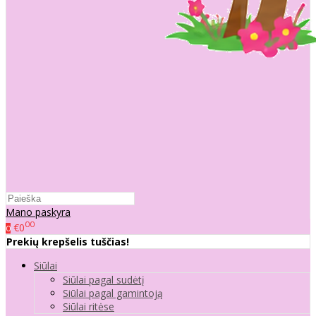
Mano paskyra
00
€0
0
Prekių krepšelis tuščias!
Siūlai
Siūlai pagal sudėtį
Siūlai pagal gamintoją
Siūlai ritėse