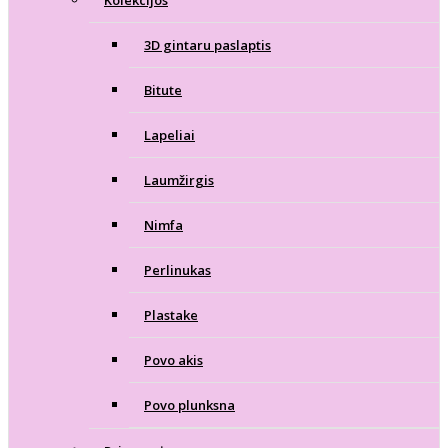
Kolekcijos
3D gintaru paslaptis
Bitute
Lapeliai
Laumžirgis
Nimfa
Perlinukas
Plastake
Povo akis
Povo plunksna