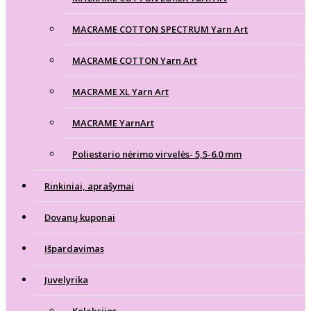
MACRAME COTTON SPECTRUM Yarn Art
MACRAME COTTON Yarn Art
MACRAME XL Yarn Art
MACRAME YarnArt
Poliesterio nėrimo virvelės- 5,5-6.0 mm
Rinkiniai, aprašymai
Dovanų kuponai
Išpardavimas
Juvelyrika