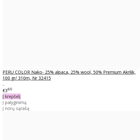
PERU COLOR Nako- 25% alpaca, 25% wool, 50% Premium Akrilik,
100 gr/ 310m, Nr 32415
..
60
€3
Į krepšelį
Į palyginimą
Į norų sąrašą