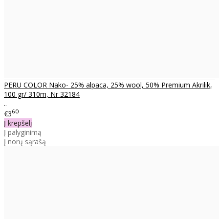
PERU COLOR Nako- 25% alpaca, 25% wool, 50% Premium Akrilik,
100 gr/ 310m, Nr 32184
..
60
€3
Į krepšelį
Į palyginimą
Į norų sąrašą