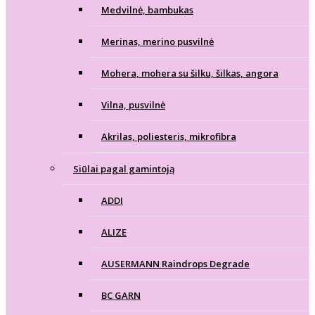
Medvilnė, bambukas
Merinas, merino pusvilnė
Mohera, mohera su šilku, šilkas, angora
Vilna, pusvilnė
Akrilas, poliesteris, mikrofibra
Siūlai pagal gamintoją
ADDI
ALIZE
AUSERMANN Raindrops Degrade
BC GARN