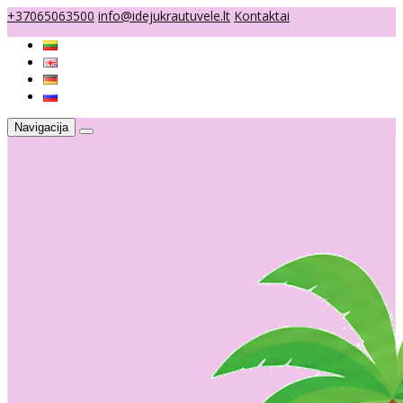
+37065063500
info@idejukrautuvele.lt
Kontaktai
Navigacija