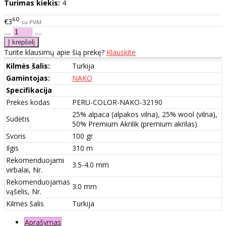
Turimas kiekis:
4
60
€3
su PVM
Turite klausimų apie šią prekę?
Klauskite
Kilmės šalis:
Turkija
Gamintojas:
NAKO
Specifikacija
Prekės kodas
PERU-COLOR-NAKO-32190
25% alpaca (alpakos vilna), 25% wool (vilna),
Sudėtis
50% Premium Akrilik (premium akrilas)
Svoris
100 gr
Ilgis
310 m
Rekomenduojami
3.5-4.0 mm
virbalai, Nr.
Rekomenduojamas
3.0 mm
vąšelis, Nr.
Kilmės šalis
Turkija
Aprašymas