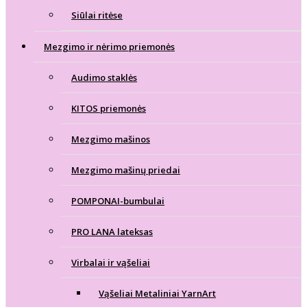
Siūlai ritėse
Mezgimo ir nėrimo priemonės
Audimo staklės
KITOS priemonės
Mezgimo mašinos
Mezgimo mašinų priedai
POMPONAI-bumbulai
PRO LANA lateksas
Virbalai ir vąšeliai
Vąšeliai Metaliniai YarnArt