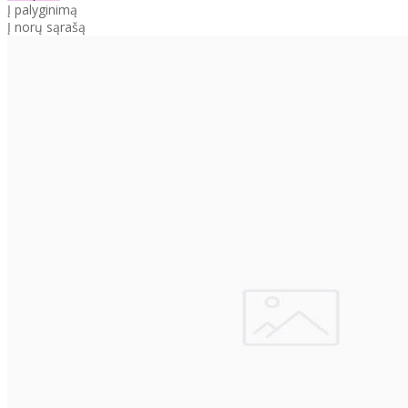
Į palyginimą
Į norų sąrašą