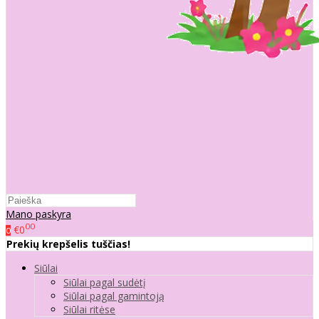
Mano paskyra
00
€0
0
Prekių krepšelis tuščias!
Siūlai
Siūlai pagal sudėtį
Siūlai pagal gamintoją
Siūlai ritėse