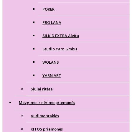
POKER
PRO LANA
SILKID EXTRA Alvita
Studio Yarn GmbH
WOLANS
YARN ART
Siūlai ritėse
Mezgimo ir nėrimo priemonės
Audimo staklės
KITOS priemonės