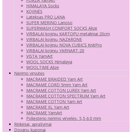
FORZA YarnArt
HIMALAYA Socks
KOJINĖS
Lateksas PRO LANA
SUPER MERINO Lanoso
SUPERWASH COMFORT SOCKS Alize
VIRBALAI kojinių KARTOPU metaliniai 20cm
VIRBALAI kojinių NAZARONE
VIRBALAI kojinių NOVA CUBICS KnitPro
VIRBALAI kojinių YARNART-20
VISTA YarnArt
WOOL SOCKS Himalaya
WOOLTIME Alize
Nėrimo virvutės
MACRAME BRAIDED Yarn Art
MACRAME CORD 5mm Yarn Art
MACRAME COTTON LUREX Yarn Art
MACRAME COTTON SPECTRUM Yarn Art
MACRAME COTTON Yarn Art
MACRAME XL Yarn Art
MACRAME YarnArt
Poliesterio nėrimo virvelės- 5,5-6.0 mm
Rinkiniai, aprašymai
Dovanų kuponai