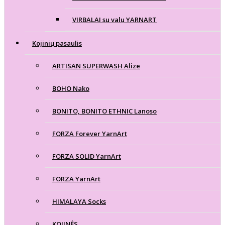
VIRBALAI su valu YARNART
Kojinių pasaulis
ARTISAN SUPERWASH Alize
BOHO Nako
BONITO, BONITO ETHNIC Lanoso
FORZA Forever YarnArt
FORZA SOLID YarnArt
FORZA YarnArt
HIMALAYA Socks
KOJINĖS