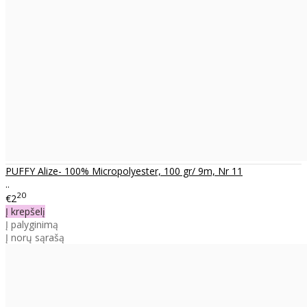
PUFFY Alize- 100% Micropolyester, 100 gr/ 9m, Nr 11
..
20
€2
Į krepšelį
Į palyginimą
Į norų sąrašą