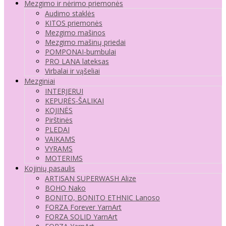
Mezgimo ir nėrimo priemonės
Audimo staklės
KITOS priemonės
Mezgimo mašinos
Mezgimo mašinų priedai
POMPONAI-bumbulai
PRO LANA lateksas
Virbalai ir vąšeliai
Mezginiai
INTERJERUI
KEPURĖS-ŠALIKAI
KOJINĖS
Pirštinės
PLEDAI
VAIKAMS
VYRAMS
MOTERIMS
Kojinių pasaulis
ARTISAN SUPERWASH Alize
BOHO Nako
BONITO, BONITO ETHNIC Lanoso
FORZA Forever YarnArt
FORZA SOLID YarnArt