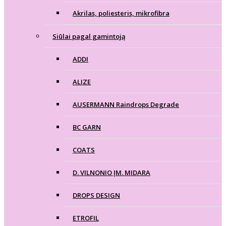
Akrilas, poliesteris, mikrofibra
Siūlai pagal gamintoją
ADDI
ALIZE
AUSERMANN Raindrops Degrade
BC GARN
COATS
D. VILNONIO ĮM. MIDARA
DROPS DESIGN
ETROFIL