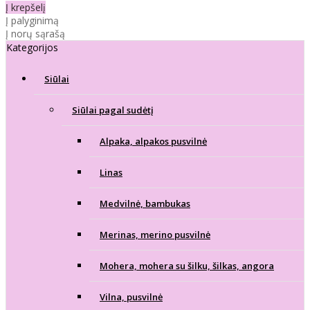
Į krepšelį
Į palyginimą
Į norų sąrašą
Kategorijos
Siūlai
Siūlai pagal sudėtį
Alpaka, alpakos pusvilnė
Linas
Medvilnė, bambukas
Merinas, merino pusvilnė
Mohera, mohera su šilku, šilkas, angora
Vilna, pusvilnė