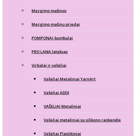
Mezgimo mašinos
Mezgimo mašinų priedai
POMPONAI-bumbulai
PRO LANA lateksas
Virbalai ir vąšeliai
Vąšeliai Metaliniai YarnArt
Vąšeliai ADDI
VĄŠELIAI Metaliniai
Vąšeliai metaliniai su silikono rankenėle
Vąšeliai Plastikiniai