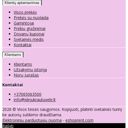
Klientų aptarnavimas
Visos prekės
Prekės su nuolaida
Gamintojai
Prekių grąžinimai
Dovanų kuponai
Svetainės medis
Kontaktai
Klientams
Klientams
Užsakymų istorija
Norų sąrašas
Kontaktai
+37065063500
info@idejukrautuvele.lt
2026 © Visos teisės saugomos. Kopijuoti, platinti svetainės turinį
be autorių sutikimo draudžiama.
Elektroninių parduotuvių nuoma
-
eshoprent.com
Rašyti