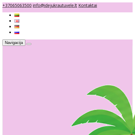
+37065063500
info@idejukrautuvele.lt
Kontaktai
Navigacija