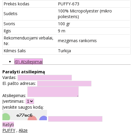
Prekės kodas
PUFFY-673
100% Micropolyester (mikro
Sudėtis
poliesteris)
Svoris
100 gr
Ilgis
9 m
Rekomenduojami virbalai,
mezgimas rankomis
Nr.
Kilmės šalis
Turkija
(0) Atsiliepimai
Parašyti atsiliepimą
Vardas:
El. pašto adresas:
Atsiliepimas:
Įvertinimas:
Įveskite saugos kodą:
Rašyti
PUFFY
,
Alize