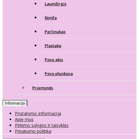
Laumžirgis
Nimfa
Perlinukas
Plastake
Povo akis
Povo plunksna
Priemonės
Informacija
Pristatymo Informacija
Apie mus
Pirkimo sąlygos ir taisyklės
Privatumo politika