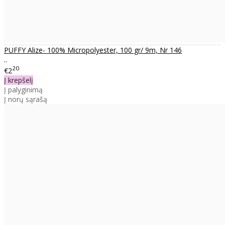
PUFFY Alize- 100% Micropolyester, 100 gr/ 9m, Nr 146
..
20
€2
Į krepšelį
Į palyginimą
Į norų sąrašą