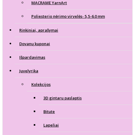
MACRAME YarnArt
Poliesterio nėrimo virvelės- 5,5-6.0 mm
Rinkiniai, aprašymai
Dovanų kuponai
Išpardavimas
Juvelyrika
Kolekcijos
3D gintaru paslaptis
Bitute
Lapeliai