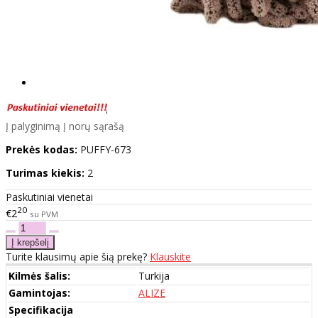
Į palyginimą
Į norų sąrašą
Prekės kodas:
PUFFY-673
Turimas kiekis:
2
Paskutiniai vienetai
20
€2
su PVM
Turite klausimų apie šią prekę?
Klauskite
Kilmės šalis:
Turkija
Gamintojas:
ALIZE
Specifikacija