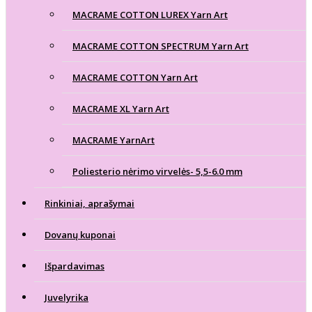
MACRAME COTTON LUREX Yarn Art
MACRAME COTTON SPECTRUM Yarn Art
MACRAME COTTON Yarn Art
MACRAME XL Yarn Art
MACRAME YarnArt
Poliesterio nėrimo virvelės- 5,5-6.0 mm
Rinkiniai, aprašymai
Dovanų kuponai
Išpardavimas
Juvelyrika