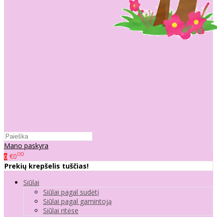
Mano paskyra
00
€0
0
Prekių krepšelis tuščias!
Siūlai
Siūlai pagal sudėtį
Siūlai pagal gamintoją
Siūlai ritėse