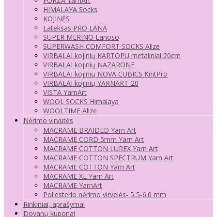
FORZA YarnArt
HIMALAYA Socks
KOJINĖS
Lateksas PRO LANA
SUPER MERINO Lanoso
SUPERWASH COMFORT SOCKS Alize
VIRBALAI kojinių KARTOPU metaliniai 20cm
VIRBALAI kojinių NAZARONE
VIRBALAI kojinių NOVA CUBICS KnitPro
VIRBALAI kojinių YARNART-20
VISTA YarnArt
WOOL SOCKS Himalaya
WOOLTIME Alize
Nėrimo virvutės
MACRAME BRAIDED Yarn Art
MACRAME CORD 5mm Yarn Art
MACRAME COTTON LUREX Yarn Art
MACRAME COTTON SPECTRUM Yarn Art
MACRAME COTTON Yarn Art
MACRAME XL Yarn Art
MACRAME YarnArt
Poliesterio nėrimo virvelės- 5,5-6.0 mm
Rinkiniai, aprašymai
Dovanų kuponai