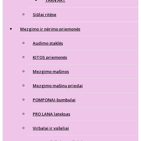
YARN ART
Siūlai ritėse
Mezgimo ir nėrimo priemonės
Audimo staklės
KITOS priemonės
Mezgimo mašinos
Mezgimo mašinų priedai
POMPONAI-bumbulai
PRO LANA lateksas
Virbalai ir vąšeliai