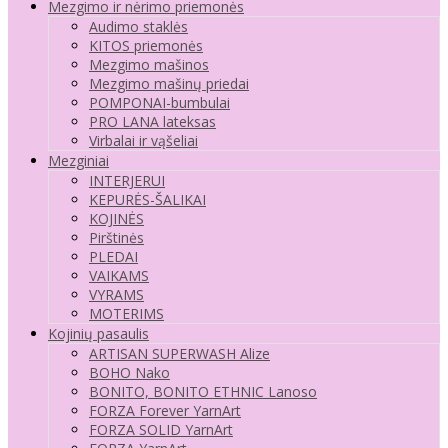
Mezgimo ir nėrimo priemonės
Audimo staklės
KITOS priemonės
Mezgimo mašinos
Mezgimo mašinų priedai
POMPONAI-bumbulai
PRO LANA lateksas
Virbalai ir vąšeliai
Mezginiai
INTERJERUI
KEPURĖS-ŠALIKAI
KOJINĖS
Pirštinės
PLEDAI
VAIKAMS
VYRAMS
MOTERIMS
Kojinių pasaulis
ARTISAN SUPERWASH Alize
BOHO Nako
BONITO, BONITO ETHNIC Lanoso
FORZA Forever YarnArt
FORZA SOLID YarnArt