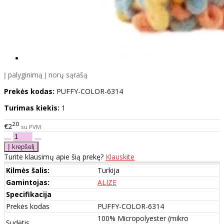
Į palyginimą
Į norų sąrašą
Prekės kodas:
PUFFY-COLOR-6314
Turimas kiekis:
1
20
€2
su PVM
Turite klausimų apie šią prekę?
Klauskite
Kilmės šalis:
Turkija
Gamintojas:
ALIZE
Specifikacija
Prekės kodas
PUFFY-COLOR-6314
100% Micropolyester (mikro
Sudėtis