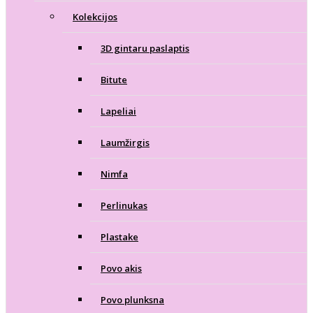
Kolekcijos
3D gintaru paslaptis
Bitute
Lapeliai
Laumžirgis
Nimfa
Perlinukas
Plastake
Povo akis
Povo plunksna