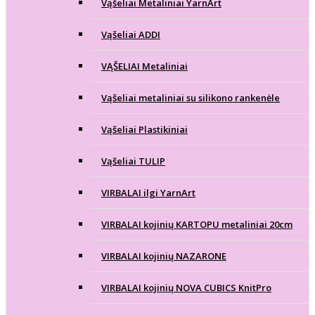
Vąšeliai Metaliniai YarnArt
Vąšeliai ADDI
VĄŠELIAI Metaliniai
Vąšeliai metaliniai su silikono rankenėle
Vąšeliai Plastikiniai
Vąšeliai TULIP
VIRBALAI ilgi YarnArt
VIRBALAI kojinių KARTOPU metaliniai 20cm
VIRBALAI kojinių NAZARONE
VIRBALAI kojinių NOVA CUBICS KnitPro