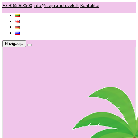
+37065063500
info@idejukrautuvele.lt
Kontaktai
Navigacija