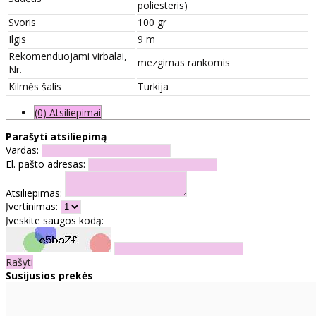
poliesteris)
Svoris
100 gr
Ilgis
9 m
Rekomenduojami virbalai,
mezgimas rankomis
Nr.
Kilmės šalis
Turkija
(0) Atsiliepimai
Parašyti atsiliepimą
Vardas:
El. pašto adresas:
Atsiliepimas:
Įvertinimas:
Įveskite saugos kodą:
Rašyti
Susijusios prekės