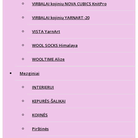
VIRBALAI kojinių NOVA CUBICS KnitPro
VIRBALAI kojinių YARNART-20
VISTA YarnArt
WOOL SOCKS Himalaya
WOOLTIME Alize
Mezginiai
INTERJERUI
KEPURĖS-ŠALIKAI
KOJINĖS
Pirštinės