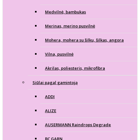
Medvilnė, bambukas
Merinas, merino pusvilnė
Mohera, mohera su šilku, šilkas, angora
Vilna, pusvilnė
Akrilas, poliesteris, mikrofibra
Siūlai pagal gamintoją
ADDI
ALIZE
AUSERMANN Raindrops Degrade
BC GARN