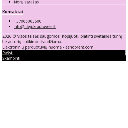
Norų sąrašas
Kontaktai
+37065063500
info@idejukrautuvele.lt
2026 © Visos teisės saugomos. Kopijuoti, platinti svetainės turinį
be autorių sutikimo draudžiama.
Elektroninių parduotuvių nuoma
-
eshoprent.com
Rašyti
Skambinti