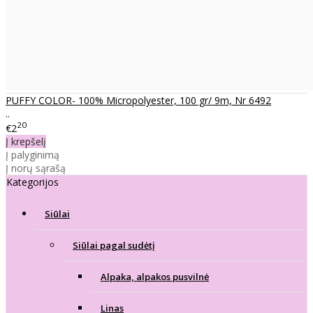
PUFFY COLOR- 100% Micropolyester, 100 gr/ 9m, Nr 6492
..
20
€2
Į krepšelį
Į palyginimą
Į norų sąrašą
Kategorijos
Siūlai
Siūlai pagal sudėtį
Alpaka, alpakos pusvilnė
Linas