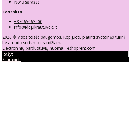
Norų sąrašas
Kontaktai
+37065063500
info@idejukrautuvele.lt
2026 © Visos teisės saugomos. Kopijuoti, platinti svetainės turinį
be autorių sutikimo draudžiama.
Elektroninių parduotuvių nuoma
-
eshoprent.com
Rašyti
Skambinti