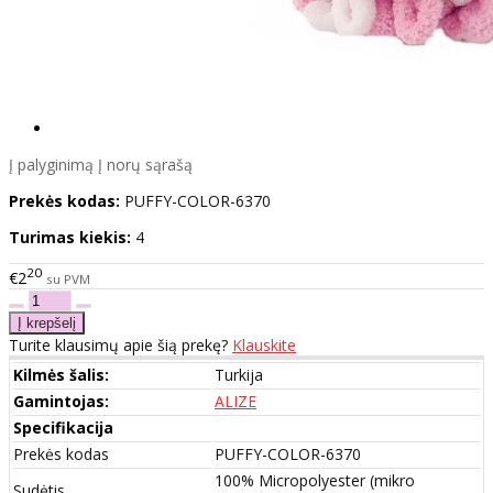
Į palyginimą
Į norų sąrašą
Prekės kodas:
PUFFY-COLOR-6370
Turimas kiekis:
4
20
€2
su PVM
Turite klausimų apie šią prekę?
Klauskite
Kilmės šalis:
Turkija
Gamintojas:
ALIZE
Specifikacija
Prekės kodas
PUFFY-COLOR-6370
100% Micropolyester (mikro
Sudėtis