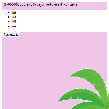
+37065063500
info@idejukrautuvele.lt
Kontaktai
Navigacija