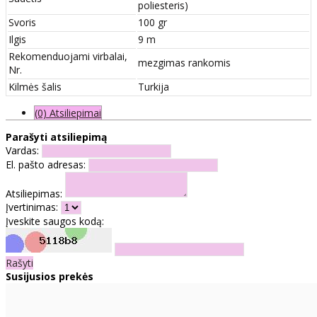
poliesteris)
Svoris
100 gr
Ilgis
9 m
Rekomenduojami virbalai,
mezgimas rankomis
Nr.
Kilmės šalis
Turkija
(0) Atsiliepimai
Parašyti atsiliepimą
Vardas:
El. pašto adresas:
Atsiliepimas:
Įvertinimas:
Įveskite saugos kodą:
Rašyti
Susijusios prekės