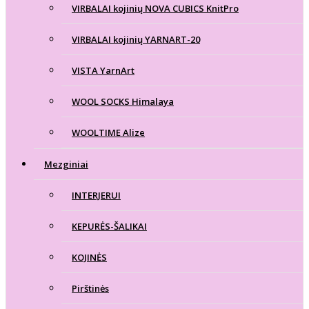
VIRBALAI kojinių NOVA CUBICS KnitPro
VIRBALAI kojinių YARNART-20
VISTA YarnArt
WOOL SOCKS Himalaya
WOOLTIME Alize
Mezginiai
INTERJERUI
KEPURĖS-ŠALIKAI
KOJINĖS
Pirštinės