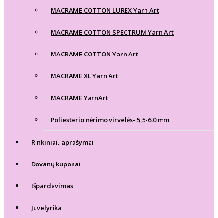
MACRAME COTTON LUREX Yarn Art
MACRAME COTTON SPECTRUM Yarn Art
MACRAME COTTON Yarn Art
MACRAME XL Yarn Art
MACRAME YarnArt
Poliesterio nėrimo virvelės- 5,5-6.0 mm
Rinkiniai, aprašymai
Dovanų kuponai
Išpardavimas
Juvelyrika