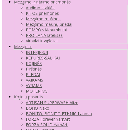
Mezgimo ir nėrimo priemonės
Audimo staklės
KITOS priemonės
Mezgimo mašinos
Mezgimo mašinų priedai
POMPONAI-bumbulai
PRO LANA lateksas
Virbalai ir vąšeliai
Mezginiai
INTERJERUI
KEPURĖS-ŠALIKAI
KOJINĖS
Pirštinės
PLEDAI
VAIKAMS
VYRAMS
MOTERIMS
Kojinių pasaulis
ARTISAN SUPERWASH Alize
BOHO Nako
BONITO, BONITO ETHNIC Lanoso
FORZA Forever YarnArt
FORZA SOLID YarnArt