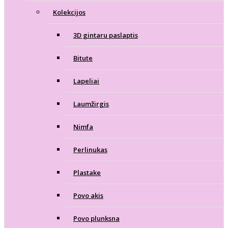
Kolekcijos
3D gintaru paslaptis
Bitute
Lapeliai
Laumžirgis
Nimfa
Perlinukas
Plastake
Povo akis
Povo plunksna