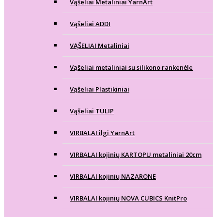
Vąšeliai Metaliniai YarnArt
Vąšeliai ADDI
VĄŠELIAI Metaliniai
Vąšeliai metaliniai su silikono rankenėle
Vąšeliai Plastikiniai
Vąšeliai TULIP
VIRBALAI ilgi YarnArt
VIRBALAI kojinių KARTOPU metaliniai 20cm
VIRBALAI kojinių NAZARONE
VIRBALAI kojinių NOVA CUBICS KnitPro