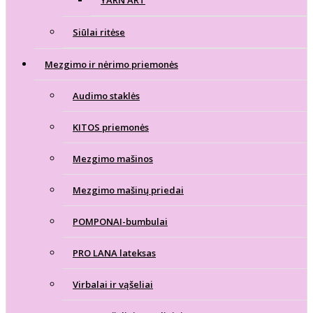
YARN ART
Siūlai ritėse
Mezgimo ir nėrimo priemonės
Audimo staklės
KITOS priemonės
Mezgimo mašinos
Mezgimo mašinų priedai
POMPONAI-bumbulai
PRO LANA lateksas
Virbalai ir vąšeliai