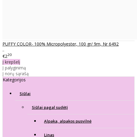
PUFFY COLOR- 100% Micropolyester, 100 gr/ 9m, Nr 6492
..
20
€2
Į krepšelį
Į palyginimą
Į norų sąrašą
Kategorijos
Siūlai
Siūlai pagal sudėtį
Alpaka, alpakos pusvilnė
Linas