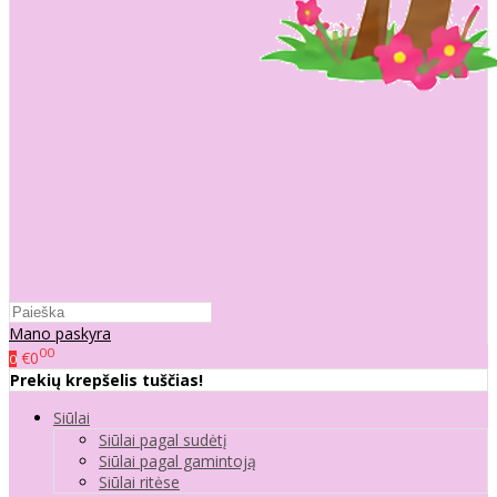
Mano paskyra
00
€0
0
Prekių krepšelis tuščias!
Siūlai
Siūlai pagal sudėtį
Siūlai pagal gamintoją
Siūlai ritėse