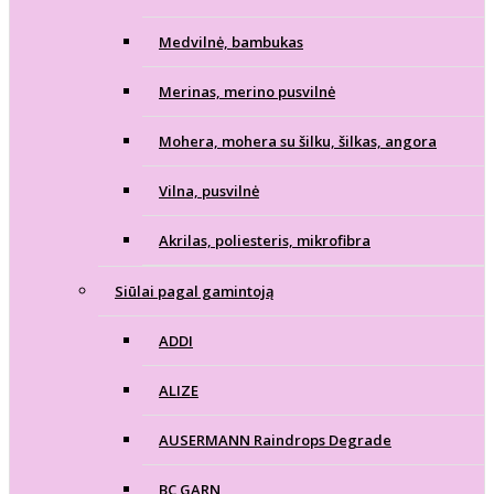
Medvilnė, bambukas
Merinas, merino pusvilnė
Mohera, mohera su šilku, šilkas, angora
Vilna, pusvilnė
Akrilas, poliesteris, mikrofibra
Siūlai pagal gamintoją
ADDI
ALIZE
AUSERMANN Raindrops Degrade
BC GARN