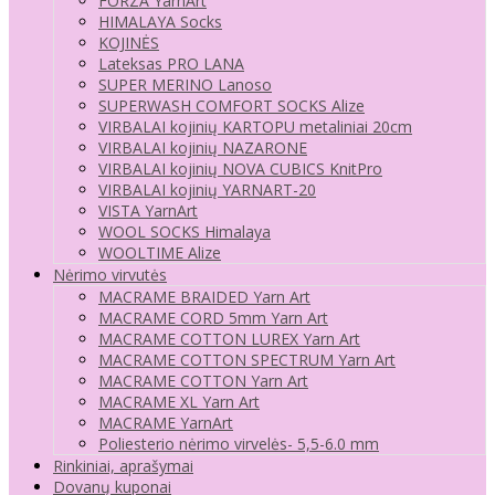
FORZA YarnArt
HIMALAYA Socks
KOJINĖS
Lateksas PRO LANA
SUPER MERINO Lanoso
SUPERWASH COMFORT SOCKS Alize
VIRBALAI kojinių KARTOPU metaliniai 20cm
VIRBALAI kojinių NAZARONE
VIRBALAI kojinių NOVA CUBICS KnitPro
VIRBALAI kojinių YARNART-20
VISTA YarnArt
WOOL SOCKS Himalaya
WOOLTIME Alize
Nėrimo virvutės
MACRAME BRAIDED Yarn Art
MACRAME CORD 5mm Yarn Art
MACRAME COTTON LUREX Yarn Art
MACRAME COTTON SPECTRUM Yarn Art
MACRAME COTTON Yarn Art
MACRAME XL Yarn Art
MACRAME YarnArt
Poliesterio nėrimo virvelės- 5,5-6.0 mm
Rinkiniai, aprašymai
Dovanų kuponai