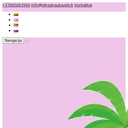
+37065063500
info@idejukrautuvele.lt
Kontaktai
Navigacija