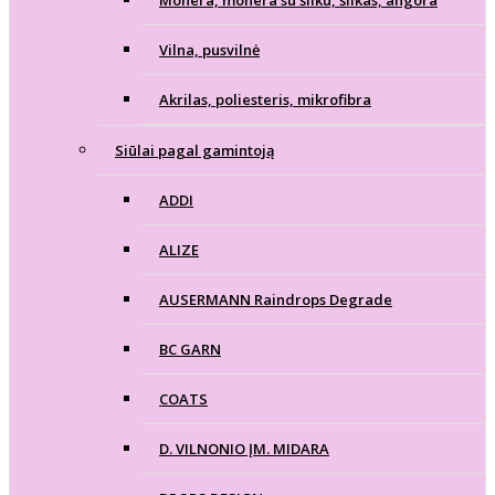
Mohera, mohera su šilku, šilkas, angora
Vilna, pusvilnė
Akrilas, poliesteris, mikrofibra
Siūlai pagal gamintoją
ADDI
ALIZE
AUSERMANN Raindrops Degrade
BC GARN
COATS
D. VILNONIO ĮM. MIDARA