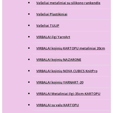
Vąšeliai metaliniai su silikono rankenėle
Vąšeliai Plastikiniai
Vąšeliai TULIP
VIRBALAI ilgi YarnArt
VIRBALAI kojinių KARTOPU metaliniai 20cm
VIRBALAI kojinių NAZARONE
VIRBALAI kojinių NOVA CUBICS KnitPro
VIRBALAI kojinių YARNART-20
VIRBALAI Metaliniai ilgi-35cm-KARTOPU
VIRBALAI su valu KARTOPU