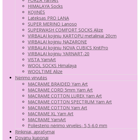
FORZA YarnArt
HIMALAYA Socks
KOJINĖS
Lateksas PRO LANA
SUPER MERINO Lanoso
SUPERWASH COMFORT SOCKS Alize
VIRBALAI kojinių KARTOPU metaliniai 20cm
VIRBALAI kojinių NAZARONE
VIRBALAI kojinių NOVA CUBICS KnitPro
VIRBALAI kojinių YARNART-20
VISTA YarnArt
WOOL SOCKS Himalaya
WOOLTIME Alize
Nėrimo virvutės
MACRAME BRAIDED Yarn Art
MACRAME CORD 5mm Yarn Art
MACRAME COTTON LUREX Yarn Art
MACRAME COTTON SPECTRUM Yarn Art
MACRAME COTTON Yarn Art
MACRAME XL Yarn Art
MACRAME YarnArt
Poliesterio nėrimo virvelės- 5,5-6.0 mm
Rinkiniai, aprašymai
Dovanų kuponai