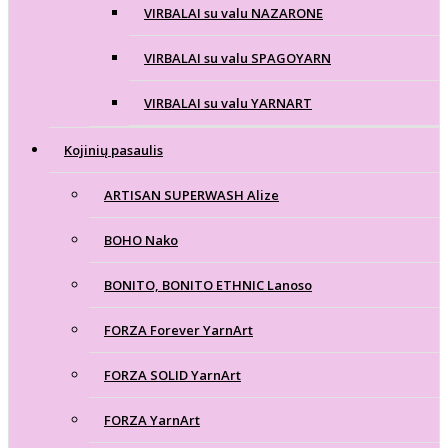
VIRBALAI su valu NAZARONE
VIRBALAI su valu SPAGOYARN
VIRBALAI su valu YARNART
Kojinių pasaulis
ARTISAN SUPERWASH Alize
BOHO Nako
BONITO, BONITO ETHNIC Lanoso
FORZA Forever YarnArt
FORZA SOLID YarnArt
FORZA YarnArt