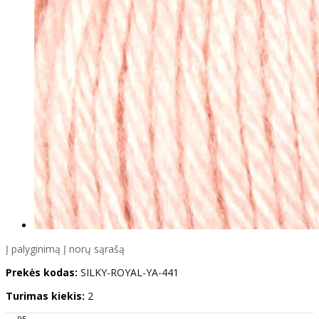
Į palyginimą
Į norų sąrašą
Prekės kodas:
SILKY-ROYAL-YA-441
Turimas kiekis:
2
95