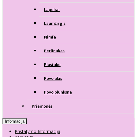
Lapeliai
Laumžirgis
Nimfa
Perlinukas
Plastake
Povo akis
Povo plunksna
Priemonės
Informacija
Pristatymo Informacija