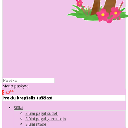
Mano paskyra
00
€0
0
Prekių krepšelis tuščias!
Siūlai
Siūlai pagal sudėtį
Siūlai pagal gamintoją
Siūlai ritėse