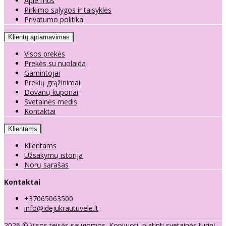
Apie mus
Pirkimo sąlygos ir taisyklės
Privatumo politika
Klientų aptarnavimas
Visos prekės
Prekės su nuolaida
Gamintojai
Prekių grąžinimai
Dovanų kuponai
Svetainės medis
Kontaktai
Klientams
Klientams
Užsakymų istorija
Norų sąrašas
Kontaktai
+37065063500
info@idejukrautuvele.lt
2026 © Visos teisės saugomos. Kopijuoti, platinti svetainės turinį