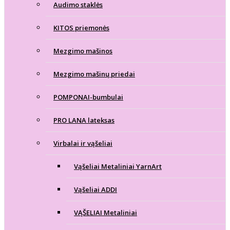
Audimo staklės
KITOS priemonės
Mezgimo mašinos
Mezgimo mašinų priedai
POMPONAI-bumbulai
PRO LANA lateksas
Virbalai ir vąšeliai
Vąšeliai Metaliniai YarnArt
Vąšeliai ADDI
VĄŠELIAI Metaliniai