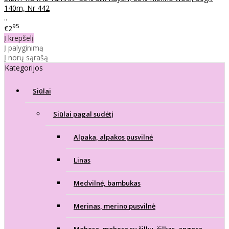
140m, Nr 442
..
95
€2
Į krepšelį
Į palyginimą
Į norų sąrašą
Kategorijos
Siūlai
Siūlai pagal sudėtį
Alpaka, alpakos pusvilnė
Linas
Medvilnė, bambukas
Merinas, merino pusvilnė