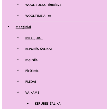
WOOL SOCKS Himalaya
WOOLTIME Alize
Mezginiai
INTERJERUI
KEPURĖS-ŠALIKAI
KOJINĖS
Pirštinės
PLEDAI
VAIKAMS
KEPURĖS-ŠALIKAI