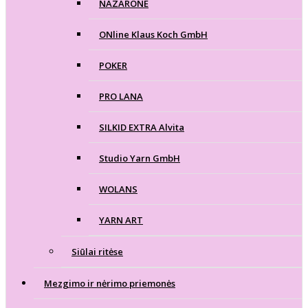
NAZARONE
ONline Klaus Koch GmbH
POKER
PRO LANA
SILKID EXTRA Alvita
Studio Yarn GmbH
WOLANS
YARN ART
Siūlai ritėse
Mezgimo ir nėrimo priemonės