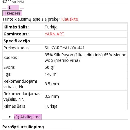
€2
su PVM
Turite klausimų apie šią prekę?
Klauskite
Kilmės šalis:
Turkija
Gamintojas:
YARN ART
Specifikacija
Prekės kodas
SILKY-ROYAL-YA-441
35% Silk Rayon (šilkas dirbtinis) 65% Merino
Sudėtis
woo (merino vilna)
Svoris
50 gr
Ilgis
140 m
Rekomenduojami
3.5 mm
virbalai, Nr.
Rekomenduojamas
3.5 mm
vąšelis, Nr.
Kilmės šalis
Turkija
(0) Atsiliepimai
Parašyti atsiliepimą