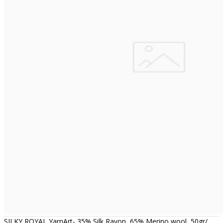
SILKY ROYAL YarnArt- 35% Silk Rayon, 65% Merino wool, 50gr/