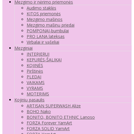
Mezgimo ir nėrimo priemonės
Audimo staklės
KITOS priemonės
Mezgimo mašinos
Mezgimo mašinų priedai
POMPONAI-bumbulai
PRO LANA lateksas
Virbalai ir vąšeliai
Mezginiai
INTERJERUI
KEPURĖS-ŠALIKAI
KOJINĖS
Pirštinės
PLEDAI
VAIKAMS
VYRAMS
MOTERIMS
Kojinių pasaulis
ARTISAN SUPERWASH Alize
BOHO Nako
BONITO, BONITO ETHNIC Lanoso
FORZA Forever YarnArt
FORZA SOLID YarnArt