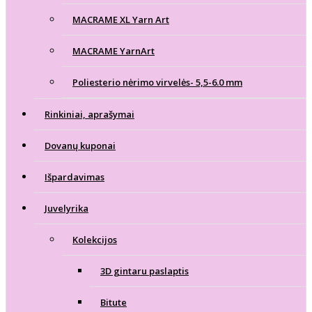
MACRAME XL Yarn Art
MACRAME YarnArt
Poliesterio nėrimo virvelės- 5,5-6.0 mm
Rinkiniai, aprašymai
Dovanų kuponai
Išpardavimas
Juvelyrika
Kolekcijos
3D gintaru paslaptis
Bitute