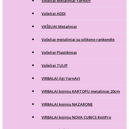
Vąšeliai Metaliniai YarnArt
Vąšeliai ADDI
VĄŠELIAI Metaliniai
Vąšeliai metaliniai su silikono rankenėle
Vąšeliai Plastikiniai
Vąšeliai TULIP
VIRBALAI ilgi YarnArt
VIRBALAI kojinių KARTOPU metaliniai 20cm
VIRBALAI kojinių NAZARONE
VIRBALAI kojinių NOVA CUBICS KnitPro