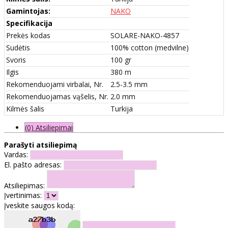
Gamintojas:
NAKO
Specifikacija
Prekės kodas
SOLARE-NAKO-4857
Sudėtis
100% cotton (medvilne)
Svoris
100 gr
Ilgis
380 m
Rekomenduojami virbalai, Nr.
2.5-3.5 mm
Rekomenduojamas vąšelis, Nr.
2.0 mm
Kilmės šalis
Turkija
(0) Atsiliepimai
Parašyti atsiliepimą
Vardas:
El. pašto adresas:
Atsiliepimas:
Įvertinimas:
Įveskite saugos kodą: