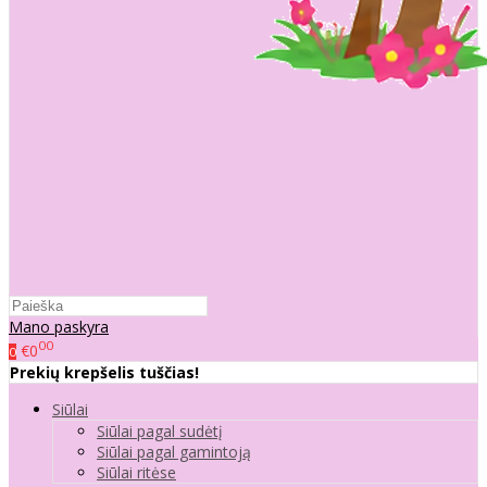
Mano paskyra
00
€0
0
Prekių krepšelis tuščias!
Siūlai
Siūlai pagal sudėtį
Siūlai pagal gamintoją
Siūlai ritėse