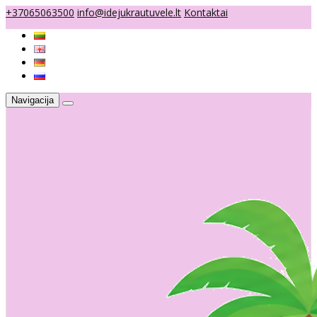
+37065063500
info@idejukrautuvele.lt
Kontaktai
Navigacija