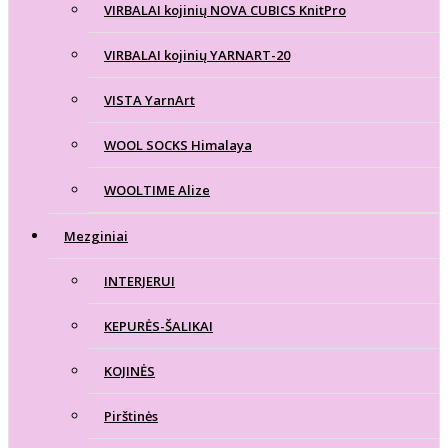
VIRBALAI kojinių NOVA CUBICS KnitPro
VIRBALAI kojinių YARNART-20
VISTA YarnArt
WOOL SOCKS Himalaya
WOOLTIME Alize
Mezginiai
INTERJERUI
KEPURĖS-ŠALIKAI
KOJINĖS
Pirštinės