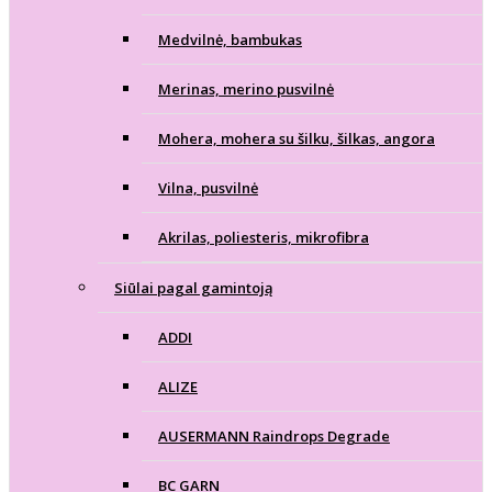
Medvilnė, bambukas
Merinas, merino pusvilnė
Mohera, mohera su šilku, šilkas, angora
Vilna, pusvilnė
Akrilas, poliesteris, mikrofibra
Siūlai pagal gamintoją
ADDI
ALIZE
AUSERMANN Raindrops Degrade
BC GARN