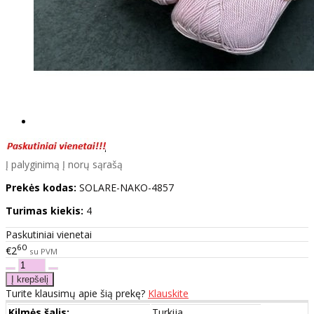
Į palyginimą
Į norų sąrašą
Prekės kodas:
SOLARE-NAKO-4857
Turimas kiekis:
4
Paskutiniai vienetai
60
€2
su PVM
Turite klausimų apie šią prekę?
Klauskite
Kilmės šalis:
Turkija