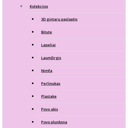
Kolekcijos
3D gintaru paslaptis
Bitute
Lapeliai
Laumžirgis
Nimfa
Perlinukas
Plastake
Povo akis
Povo plunksna