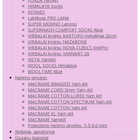
FORZA YarnArt
HIMALAYA Socks
KOJINĖS
Lateksas PRO LANA
SUPER MERINO Lanoso
SUPERWASH COMFORT SOCKS Alize
VIRBALAI kojinių KARTOPU metaliniai 20cm
VIRBALAI kojinių NAZARONE
VIRBALAI kojinių NOVA CUBICS KnitPro
VIRBALAI kojinių YARNART-20
VISTA YarnArt
WOOL SOCKS Himalaya
WOOLTIME Alize
Nėrimo virvutės
MACRAME BRAIDED Yarn Art
MACRAME CORD 5mm Yarn Art
MACRAME COTTON LUREX Yarn Art
MACRAME COTTON SPECTRUM Yarn Art
MACRAME COTTON Yarn Art
MACRAME XL Yarn Art
MACRAME YarnArt
Poliesterio nėrimo virvelės- 5,5-6.0 mm
Rinkiniai, aprašymai
Dovanų kuponai