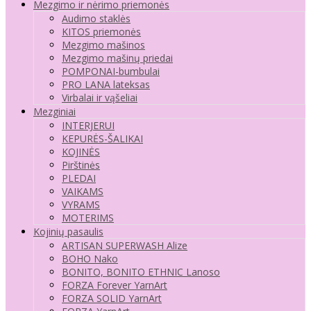
Mezgimo ir nėrimo priemonės
Audimo staklės
KITOS priemonės
Mezgimo mašinos
Mezgimo mašinų priedai
POMPONAI-bumbulai
PRO LANA lateksas
Virbalai ir vąšeliai
Mezginiai
INTERJERUI
KEPURĖS-ŠALIKAI
KOJINĖS
Pirštinės
PLEDAI
VAIKAMS
VYRAMS
MOTERIMS
Kojinių pasaulis
ARTISAN SUPERWASH Alize
BOHO Nako
BONITO, BONITO ETHNIC Lanoso
FORZA Forever YarnArt
FORZA SOLID YarnArt