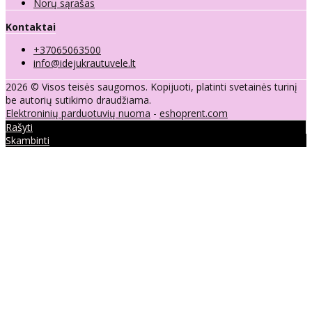
Norų sąrašas
Kontaktai
+37065063500
info@idejukrautuvele.lt
2026 © Visos teisės saugomos. Kopijuoti, platinti svetainės turinį
be autorių sutikimo draudžiama.
Elektroninių parduotuvių nuoma
-
eshoprent.com
Rašyti
Skambinti