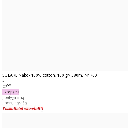
SOLARE Nako- 100% cotton, 100 gr/ 380m, Nr 760
..
60
€2
Į krepšelį
Į palyginimą
Į norų sąrašą