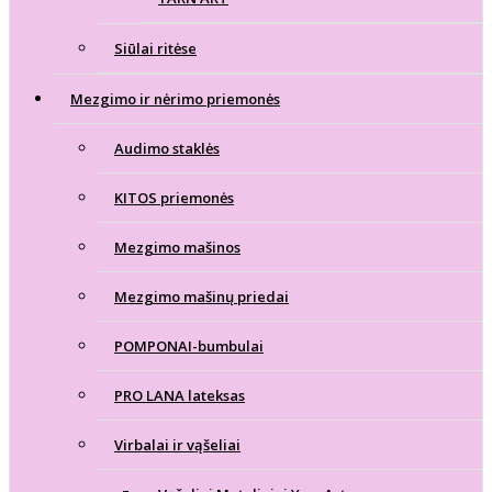
Siūlai ritėse
Mezgimo ir nėrimo priemonės
Audimo staklės
KITOS priemonės
Mezgimo mašinos
Mezgimo mašinų priedai
POMPONAI-bumbulai
PRO LANA lateksas
Virbalai ir vąšeliai