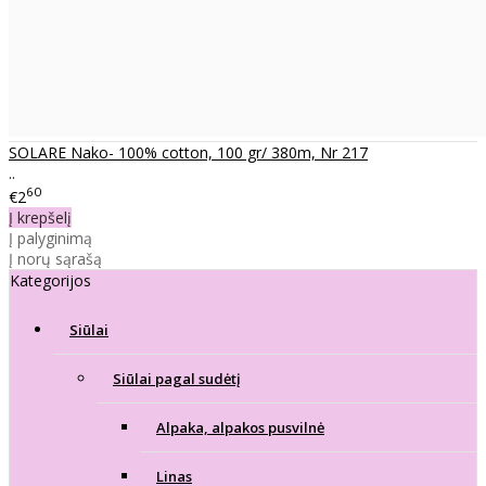
SOLARE Nako- 100% cotton, 100 gr/ 380m, Nr 217
..
60
€2
Į krepšelį
Į palyginimą
Į norų sąrašą
Kategorijos
Siūlai
Siūlai pagal sudėtį
Alpaka, alpakos pusvilnė
Linas