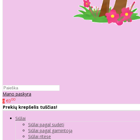
Mano paskyra
00
€0
0
Prekių krepšelis tuščias!
Siūlai
Siūlai pagal sudėtį
Siūlai pagal gamintoją
Siūlai ritėse