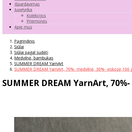
Išpardavimas
Juvelyrika
Kolekcijos
Priemonės
Apie mus
Pagrindinis
Siūlai
Siūlai pagal sudėtį
Medvilnė, bambukas
SUMMER DREAM YarnArt
SUMMER DREAM YarnArt, 70%- medvilnė, 30%- viskozė,100 g
SUMMER DREAM YarnArt, 70%- me