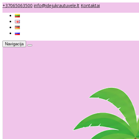
+37065063500
info@idejukrautuvele.lt
Kontaktai
Navigacija