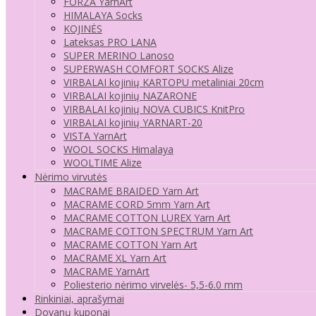
FORZA YarnArt
HIMALAYA Socks
KOJINĖS
Lateksas PRO LANA
SUPER MERINO Lanoso
SUPERWASH COMFORT SOCKS Alize
VIRBALAI kojinių KARTOPU metaliniai 20cm
VIRBALAI kojinių NAZARONE
VIRBALAI kojinių NOVA CUBICS KnitPro
VIRBALAI kojinių YARNART-20
VISTA YarnArt
WOOL SOCKS Himalaya
WOOLTIME Alize
Nėrimo virvutės
MACRAME BRAIDED Yarn Art
MACRAME CORD 5mm Yarn Art
MACRAME COTTON LUREX Yarn Art
MACRAME COTTON SPECTRUM Yarn Art
MACRAME COTTON Yarn Art
MACRAME XL Yarn Art
MACRAME YarnArt
Poliesterio nėrimo virvelės- 5,5-6.0 mm
Rinkiniai, aprašymai
Dovanų kuponai