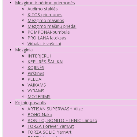
Mezgimo ir nėrimo priemonės
Audimo staklės
KITOS priemonės
Mezgimo mašinos
Mezgimo mašinų priedai
POMPONAI-bumbulai
PRO LANA lateksas
Virbalai ir vąšeliai
Mezginiai
INTERJERUI
KEPURĖS-ŠALIKAI
KOJINĖS
Pirštinės
PLEDAI
VAIKAMS
VYRAMS
MOTERIMS
Kojinių pasaulis
ARTISAN SUPERWASH Alize
BOHO Nako
BONITO, BONITO ETHNIC Lanoso
FORZA Forever YarnArt
FORZA SOLID YarnArt