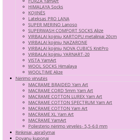
FORZA YarnArt
HIMALAYA Socks
KOJINĖS
Lateksas PRO LANA
SUPER MERINO Lanoso
SUPERWASH COMFORT SOCKS Alize
VIRBALAI kojinių KARTOPU metaliniai 20cm
VIRBALAI kojinių NAZARONE
VIRBALAI kojinių NOVA CUBICS KnitPro
VIRBALAI kojinių YARNART-20
VISTA YarnArt
WOOL SOCKS Himalaya
WOOLTIME Alize
Nėrimo virvutės
MACRAME BRAIDED Yarn Art
MACRAME CORD 5mm Yarn Art
MACRAME COTTON LUREX Yarn Art
MACRAME COTTON SPECTRUM Yarn Art
MACRAME COTTON Yarn Art
MACRAME XL Yarn Art
MACRAME YarnArt
Poliesterio nėrimo virvelės- 5,5-6.0 mm
Rinkiniai, aprašymai
Dovanų kuponai