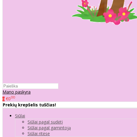
Mano paskyra
00
€0
0
Prekių krepšelis tuščias!
Siūlai
Siūlai pagal sudėtį
Siūlai pagal gamintoją
Siūlai ritėse