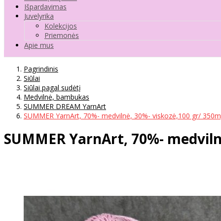
Išpardavimas
Juvelyrika
Kolekcijos
Priemonės
Apie mus
Pagrindinis
Siūlai
Siūlai pagal sudėtį
Medvilnė, bambukas
SUMMER DREAM YarnArt
SUMMER YarnArt, 70%- medvilnė, 30%- viskozė,100 gr/ 350m
SUMMER YarnArt, 70%- medvilnė