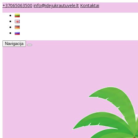
+37065063500
info@idejukrautuvele.lt
Kontaktai
Navigacija