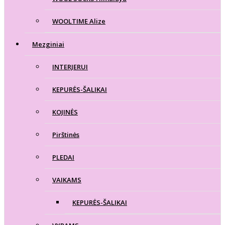
WOOLTIME Alize
Mezginiai
INTERJERUI
KEPURĖS-ŠALIKAI
KOJINĖS
Pirštinės
PLEDAI
VAIKAMS
KEPURĖS-ŠALIKAI