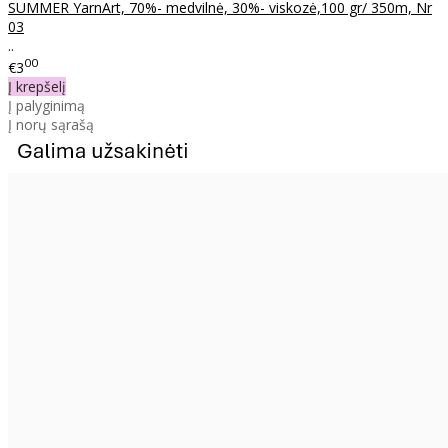
SUMMER YarnArt, 70%- medvilnė, 30%- viskozė,100 gr/ 350m, Nr
03
..
00
€3
Į krepšelį
Į palyginimą
Į norų sąrašą