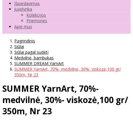
Išpardavimas
Juvelyrika
Kolekcijos
Priemonės
Apie mus
Pagrindinis
Siūlai
Siūlai pagal sudėtį
Medvilnė, bambukas
SUMMER DREAM YarnArt
SUMMER YarnArt, 70%- medvilnė, 30%- viskozė,100 gr/
350m, Nr 23
SUMMER YarnArt, 70%-
medvilnė, 30%- viskozė,100 gr/
350m, Nr 23