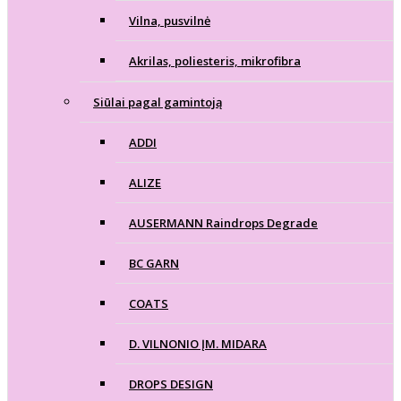
Vilna, pusvilnė
Akrilas, poliesteris, mikrofibra
Siūlai pagal gamintoją
ADDI
ALIZE
AUSERMANN Raindrops Degrade
BC GARN
COATS
D. VILNONIO ĮM. MIDARA
DROPS DESIGN