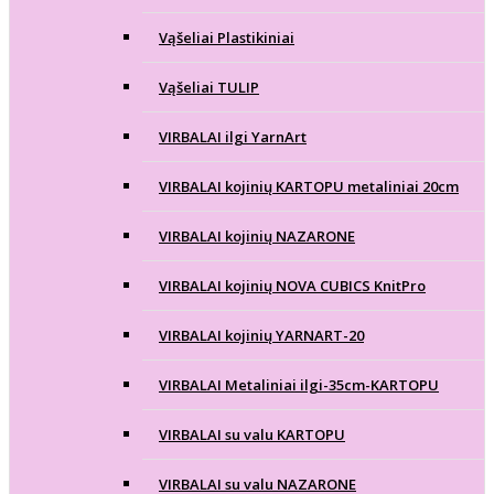
Vąšeliai Plastikiniai
Vąšeliai TULIP
VIRBALAI ilgi YarnArt
VIRBALAI kojinių KARTOPU metaliniai 20cm
VIRBALAI kojinių NAZARONE
VIRBALAI kojinių NOVA CUBICS KnitPro
VIRBALAI kojinių YARNART-20
VIRBALAI Metaliniai ilgi-35cm-KARTOPU
VIRBALAI su valu KARTOPU
VIRBALAI su valu NAZARONE