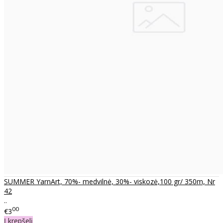
SUMMER YarnArt, 70%- medvilnė, 30%- viskozė,100 gr/ 350m, Nr
42
..
00
€3
Į krepšelį