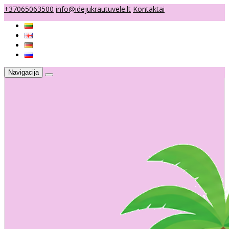
+37065063500
info@idejukrautuvele.lt
Kontaktai
Navigacija