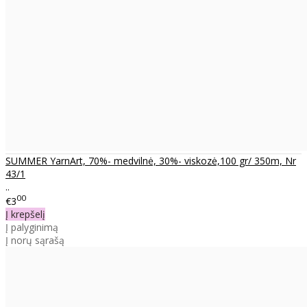
SUMMER YarnArt, 70%- medvilnė, 30%- viskozė,100 gr/ 350m, Nr
43/1
..
00
€3
Į krepšelį
Į palyginimą
Į norų sąrašą