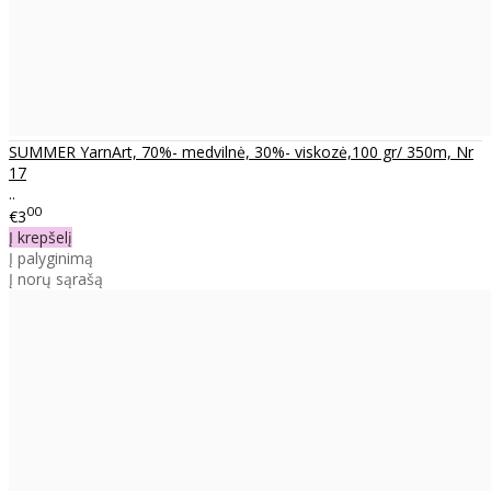
SUMMER YarnArt, 70%- medvilnė, 30%- viskozė,100 gr/ 350m, Nr
17
..
00
€3
Į krepšelį
Į palyginimą
Į norų sąrašą