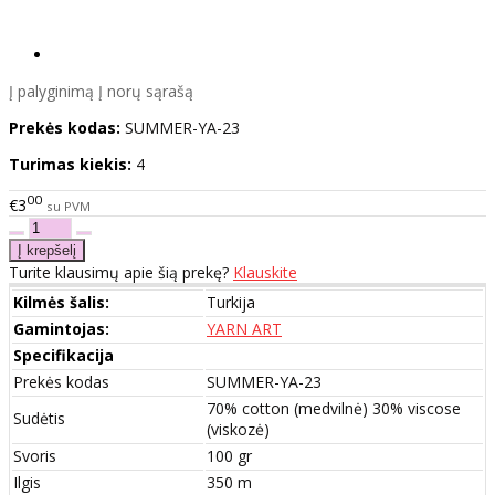
Į palyginimą
Į norų sąrašą
Prekės kodas:
SUMMER-YA-23
Turimas kiekis:
4
00
€3
su PVM
Turite klausimų apie šią prekę?
Klauskite
Kilmės šalis:
Turkija
Gamintojas:
YARN ART
Specifikacija
Prekės kodas
SUMMER-YA-23
70% cotton (medvilnė) 30% viscose
Sudėtis
(viskozė)
Svoris
100 gr
Ilgis
350 m