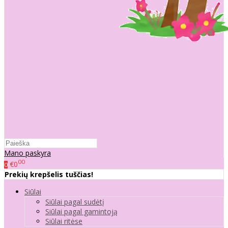
Mano paskyra
00
€0
0
Prekių krepšelis tuščias!
Siūlai
Siūlai pagal sudėtį
Siūlai pagal gamintoją
Siūlai ritėse