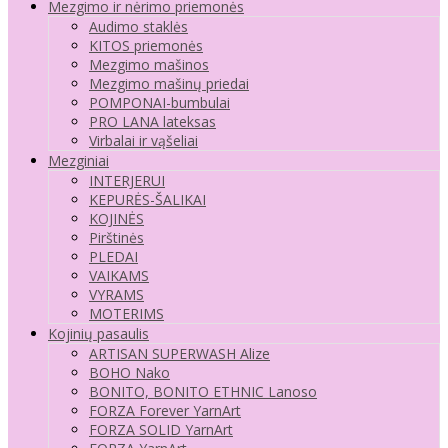
Mezgimo ir nėrimo priemonės
Audimo staklės
KITOS priemonės
Mezgimo mašinos
Mezgimo mašinų priedai
POMPONAI-bumbulai
PRO LANA lateksas
Virbalai ir vąšeliai
Mezginiai
INTERJERUI
KEPURĖS-ŠALIKAI
KOJINĖS
Pirštinės
PLEDAI
VAIKAMS
VYRAMS
MOTERIMS
Kojinių pasaulis
ARTISAN SUPERWASH Alize
BOHO Nako
BONITO, BONITO ETHNIC Lanoso
FORZA Forever YarnArt
FORZA SOLID YarnArt