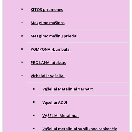
KITOS priemonės
Mezgimo mašinos
Mezgimo mašinų priedai
POMPONAI-bumbulai
PRO LANA lateksas
Virbalai ir vąšeliai
Vąšeliai Metaliniai YarnArt
Vąšeliai ADDI
VĄŠELIAI Metaliniai
Vąšeliai metaliniai su silikono rankenėle