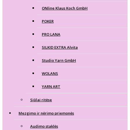
ONline Klaus Koch GmbH
POKER
PRO LANA
SILKID EXTRA Alvita
Studio Yarn GmbH
WOLANS
YARN ART
Siūlai ritėse
Mezgimo ir nėrimo priemonės
Audimo staklės