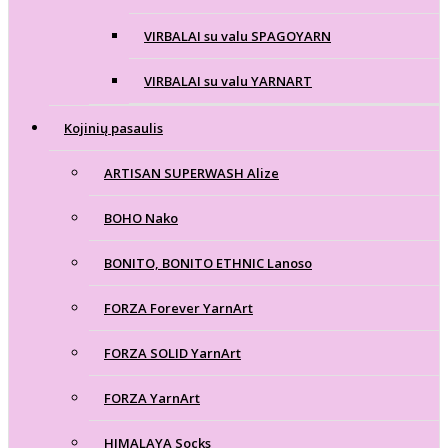
VIRBALAI su valu SPAGOYARN
VIRBALAI su valu YARNART
Kojinių pasaulis
ARTISAN SUPERWASH Alize
BOHO Nako
BONITO, BONITO ETHNIC Lanoso
FORZA Forever YarnArt
FORZA SOLID YarnArt
FORZA YarnArt
HIMALAYA Socks