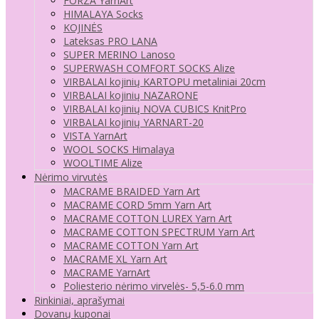
FORZA YarnArt
HIMALAYA Socks
KOJINĖS
Lateksas PRO LANA
SUPER MERINO Lanoso
SUPERWASH COMFORT SOCKS Alize
VIRBALAI kojinių KARTOPU metaliniai 20cm
VIRBALAI kojinių NAZARONE
VIRBALAI kojinių NOVA CUBICS KnitPro
VIRBALAI kojinių YARNART-20
VISTA YarnArt
WOOL SOCKS Himalaya
WOOLTIME Alize
Nėrimo virvutės
MACRAME BRAIDED Yarn Art
MACRAME CORD 5mm Yarn Art
MACRAME COTTON LUREX Yarn Art
MACRAME COTTON SPECTRUM Yarn Art
MACRAME COTTON Yarn Art
MACRAME XL Yarn Art
MACRAME YarnArt
Poliesterio nėrimo virvelės- 5,5-6.0 mm
Rinkiniai, aprašymai
Dovanų kuponai