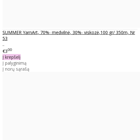
SUMMER YarnArt, 70%- medvilnė, 30%- viskozė,100 gr/ 350m, Nr
53
..
00
€3
Į krepšelį
Į palyginimą
Į norų sąrašą