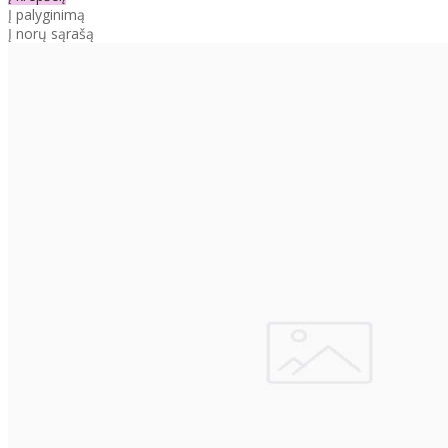
Į palyginimą
Į norų sąrašą