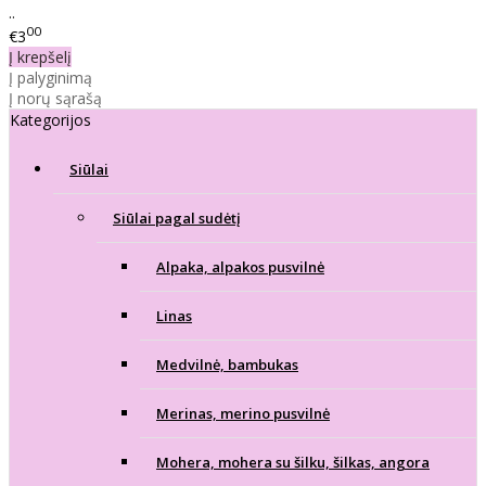
..
00
€3
Į krepšelį
Į palyginimą
Į norų sąrašą
Kategorijos
Siūlai
Siūlai pagal sudėtį
Alpaka, alpakos pusvilnė
Linas
Medvilnė, bambukas
Merinas, merino pusvilnė
Mohera, mohera su šilku, šilkas, angora