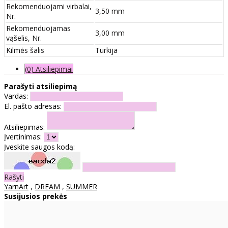
Rekomenduojami virbalai,
3,50 mm
Nr.
Rekomenduojamas
3,00 mm
vąšelis, Nr.
Kilmės šalis
Turkija
(0) Atsiliepimai
Parašyti atsiliepimą
Vardas:
El. pašto adresas:
Atsiliepimas:
Įvertinimas:
Įveskite saugos kodą:
Rašyti
YarnArt
,
DREAM
,
SUMMER
Susijusios prekės