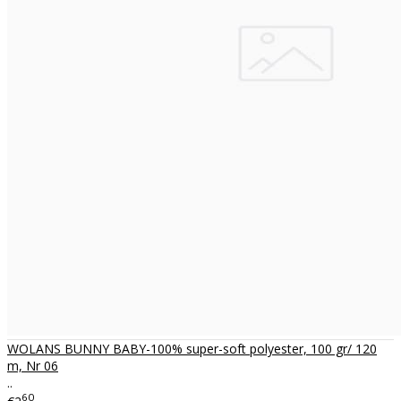
WOLANS BUNNY BABY-100% super-soft polyester, 100 gr/ 120
m, Nr 06
..
60