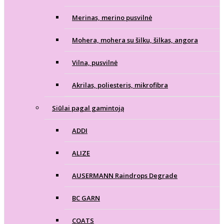
Merinas, merino pusvilnė
Mohera, mohera su šilku, šilkas, angora
Vilna, pusvilnė
Akrilas, poliesteris, mikrofibra
Siūlai pagal gamintoją
ADDI
ALIZE
AUSERMANN Raindrops Degrade
BC GARN
COATS