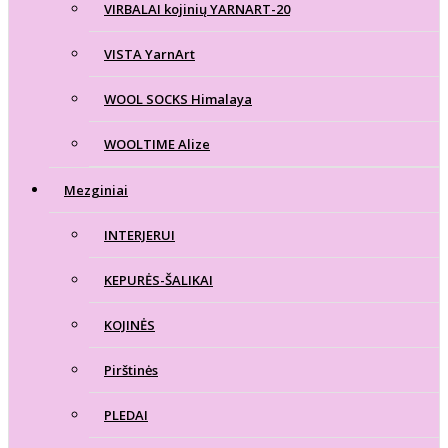
VIRBALAI kojinių YARNART-20
VISTA YarnArt
WOOL SOCKS Himalaya
WOOLTIME Alize
Mezginiai
INTERJERUI
KEPURĖS-ŠALIKAI
KOJINĖS
Pirštinės
PLEDAI