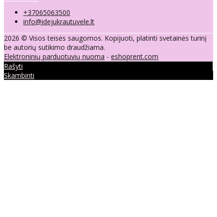
+37065063500
info@idejukrautuvele.lt
2026 © Visos teisės saugomos. Kopijuoti, platinti svetainės turinį
be autorių sutikimo draudžiama.
Elektroninių parduotuvių nuoma
-
eshoprent.com
Rašyti
Skambinti