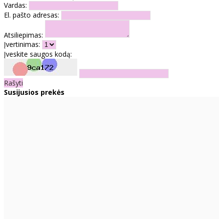
Vardas:
El. pašto adresas:
Atsiliepimas:
Įvertinimas:
Įveskite saugos kodą:
Rašyti
Susijusios prekės