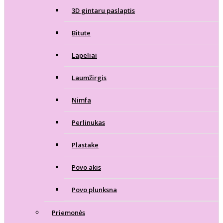
3D gintaru paslaptis
Bitute
Lapeliai
Laumžirgis
Nimfa
Perlinukas
Plastake
Povo akis
Povo plunksna
Priemonės