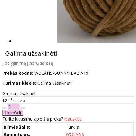
Į palyginimą
Į norų sąrašą
Prekės kodas:
WOLANS-BUNNY-BABY-19
Turimas kiekis:
Galima užsakinėti
Galima užsakinėti
60
€2
su PVM
Turite klausimų apie šią prekę?
Klauskite
Kilmės šalis:
Turkija
Gamintojas:
WOLANS