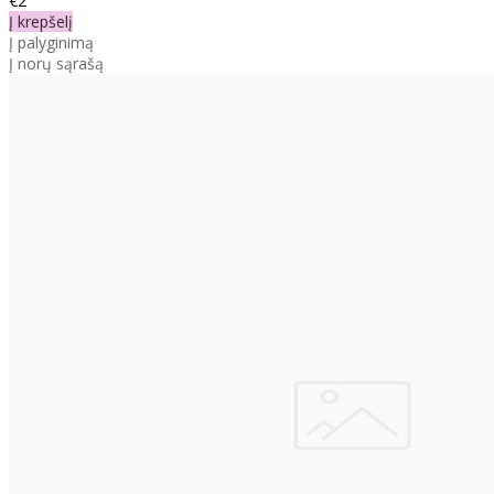
€2
Į krepšelį
Į palyginimą
Į norų sąrašą