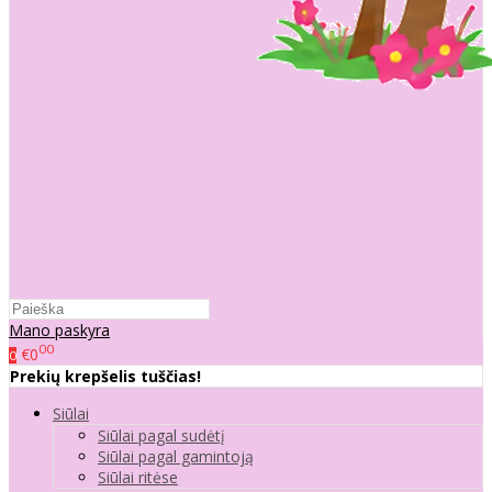
Mano paskyra
00
€0
0
Prekių krepšelis tuščias!
Siūlai
Siūlai pagal sudėtį
Siūlai pagal gamintoją
Siūlai ritėse