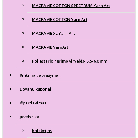
MACRAME COTTON SPECTRUM Yarn Art
MACRAME COTTON Yarn Art
MACRAME XL Yarn Art
MACRAME YarnArt
Poliesterio nėrimo virvelės- 5,5-6.0 mm
Rinkiniai, aprašymai
Dovanų kuponai
Išpardavimas
Juvelyrika
Kolekcijos