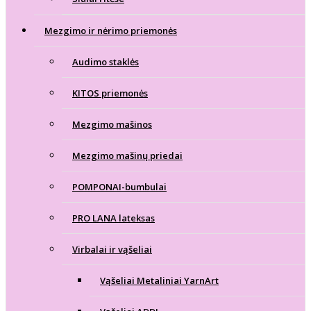
Mezgimo ir nėrimo priemonės
Audimo staklės
KITOS priemonės
Mezgimo mašinos
Mezgimo mašinų priedai
POMPONAI-bumbulai
PRO LANA lateksas
Virbalai ir vąšeliai
Vąšeliai Metaliniai YarnArt