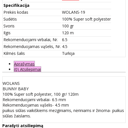
Specifikacija
Prekės kodas
WOLANS-19
Sudėtis
100% Super soft polyester
Svoris
100 gr
Ilgis
120 m
Rekomenduojami virbalai, Nr.
6.5
Rekomenduojamas vąšelis, Nr.
4.5
Kilmės šalis
Turkija
Aprašymas
(0) Atsiliepimai
WOLANS
BUNNY BABY
100% Super soft polyester, 100 gr/ 120m
Rekomenduojami virbalai- 6.5 mm
Rekomenduojamas vąšelis- 4.5 mm
puikus siūlas vaikiškiems mezginiams, nėriniams ir žinoma- puikus
siūlas žaislams.
Parašyti atsiliepimą