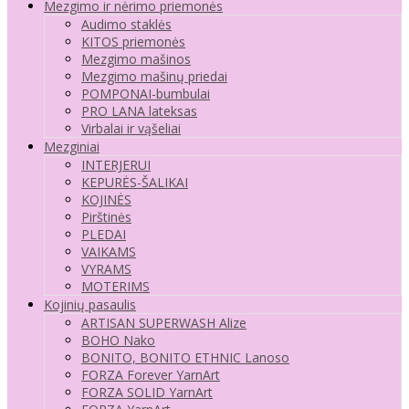
Mezgimo ir nėrimo priemonės
Audimo staklės
KITOS priemonės
Mezgimo mašinos
Mezgimo mašinų priedai
POMPONAI-bumbulai
PRO LANA lateksas
Virbalai ir vąšeliai
Mezginiai
INTERJERUI
KEPURĖS-ŠALIKAI
KOJINĖS
Pirštinės
PLEDAI
VAIKAMS
VYRAMS
MOTERIMS
Kojinių pasaulis
ARTISAN SUPERWASH Alize
BOHO Nako
BONITO, BONITO ETHNIC Lanoso
FORZA Forever YarnArt
FORZA SOLID YarnArt