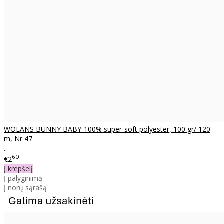
WOLANS BUNNY BABY-100% super-soft polyester, 100 gr/ 120
m, Nr 47
..
60
€2
Į krepšelį
Į palyginimą
Į norų sąrašą