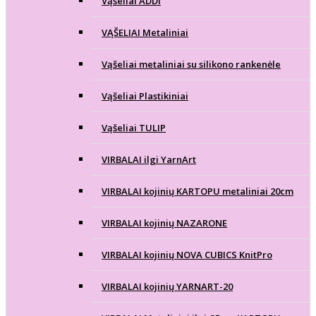
Vąšeliai ADDI
VĄŠELIAI Metaliniai
Vąšeliai metaliniai su silikono rankenėle
Vąšeliai Plastikiniai
Vąšeliai TULIP
VIRBALAI ilgi YarnArt
VIRBALAI kojinių KARTOPU metaliniai 20cm
VIRBALAI kojinių NAZARONE
VIRBALAI kojinių NOVA CUBICS KnitPro
VIRBALAI kojinių YARNART-20