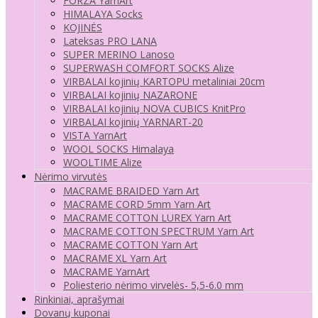
FORZA YarnArt
HIMALAYA Socks
KOJINĖS
Lateksas PRO LANA
SUPER MERINO Lanoso
SUPERWASH COMFORT SOCKS Alize
VIRBALAI kojinių KARTOPU metaliniai 20cm
VIRBALAI kojinių NAZARONE
VIRBALAI kojinių NOVA CUBICS KnitPro
VIRBALAI kojinių YARNART-20
VISTA YarnArt
WOOL SOCKS Himalaya
WOOLTIME Alize
Nėrimo virvutės
MACRAME BRAIDED Yarn Art
MACRAME CORD 5mm Yarn Art
MACRAME COTTON LUREX Yarn Art
MACRAME COTTON SPECTRUM Yarn Art
MACRAME COTTON Yarn Art
MACRAME XL Yarn Art
MACRAME YarnArt
Poliesterio nėrimo virvelės- 5,5-6.0 mm
Rinkiniai, aprašymai
Dovanų kuponai