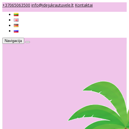
+37065063500
info@idejukrautuvele.lt
Kontaktai
Navigacija