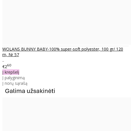
WOLANS BUNNY BABY-100% super-soft polyester, 100 gr/ 120
m, Nr 57
..
60
€2
Į krepšelį
Į palyginimą
Į norų sąrašą