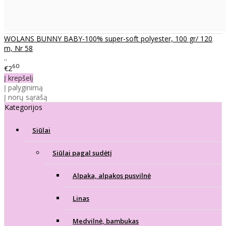
WOLANS BUNNY BABY-100% super-soft polyester, 100 gr/ 120
m, Nr 58
..
60
€2
Į krepšelį
Į palyginimą
Į norų sąrašą
Kategorijos
Siūlai
Siūlai pagal sudėtį
Alpaka, alpakos pusvilnė
Linas
Medvilnė, bambukas