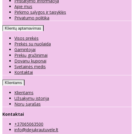
Pristatymo Informacija
Apie mus
Pirkimo sąlygos ir taisyklės
Privatumo politika
Klientų aptarnavimas
Visos prekės
Prekės su nuolaida
Gamintojai
Prekių grąžinimai
Dovanų kuponai
Svetainės medis
Kontaktai
Klientams
Klientams
Užsakymų istorija
Norų sąrašas
Kontaktai
+37065063500
info@idejukrautuvele.lt