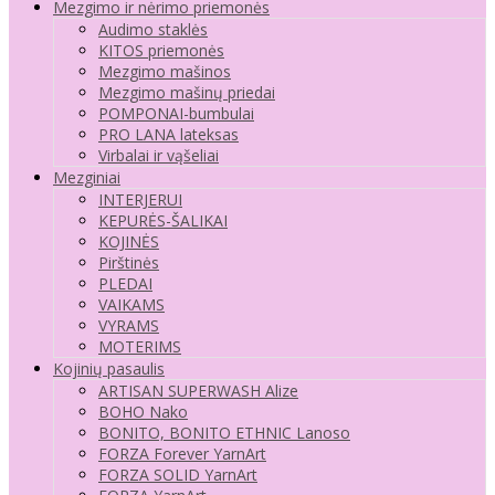
Mezgimo ir nėrimo priemonės
Audimo staklės
KITOS priemonės
Mezgimo mašinos
Mezgimo mašinų priedai
POMPONAI-bumbulai
PRO LANA lateksas
Virbalai ir vąšeliai
Mezginiai
INTERJERUI
KEPURĖS-ŠALIKAI
KOJINĖS
Pirštinės
PLEDAI
VAIKAMS
VYRAMS
MOTERIMS
Kojinių pasaulis
ARTISAN SUPERWASH Alize
BOHO Nako
BONITO, BONITO ETHNIC Lanoso
FORZA Forever YarnArt
FORZA SOLID YarnArt