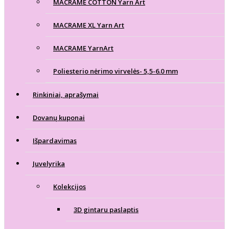
MACRAME COTTON Yarn Art
MACRAME XL Yarn Art
MACRAME YarnArt
Poliesterio nėrimo virvelės- 5,5-6.0 mm
Rinkiniai, aprašymai
Dovanų kuponai
Išpardavimas
Juvelyrika
Kolekcijos
3D gintaru paslaptis