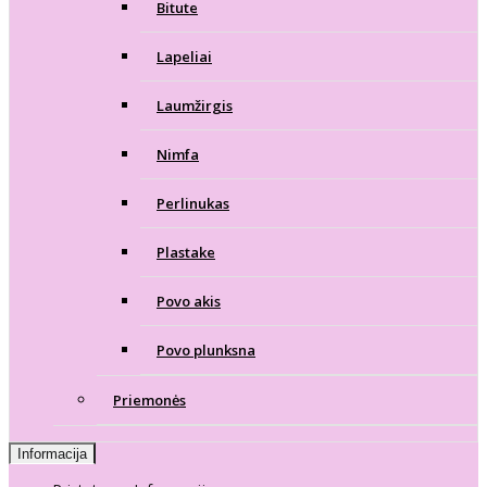
Bitute
Lapeliai
Laumžirgis
Nimfa
Perlinukas
Plastake
Povo akis
Povo plunksna
Priemonės
Informacija