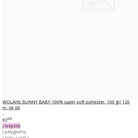
WOLANS BUNNY BABY-100% super-soft polyester, 100 gr/ 120
m, Nr 06
..
60
€2
Į krepšelį
Į palyginimą
Į norų sąrašą