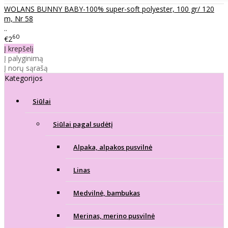
WOLANS BUNNY BABY-100% super-soft polyester, 100 gr/ 120
m, Nr 58
..
60
€2
Į krepšelį
Į palyginimą
Į norų sąrašą
Kategorijos
Siūlai
Siūlai pagal sudėtį
Alpaka, alpakos pusvilnė
Linas
Medvilnė, bambukas
Merinas, merino pusvilnė