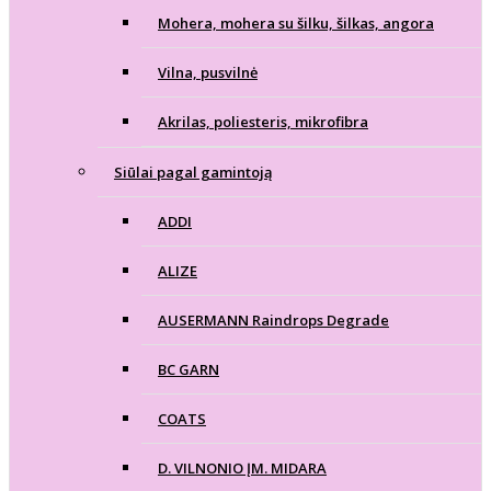
Mohera, mohera su šilku, šilkas, angora
Vilna, pusvilnė
Akrilas, poliesteris, mikrofibra
Siūlai pagal gamintoją
ADDI
ALIZE
AUSERMANN Raindrops Degrade
BC GARN
COATS
D. VILNONIO ĮM. MIDARA