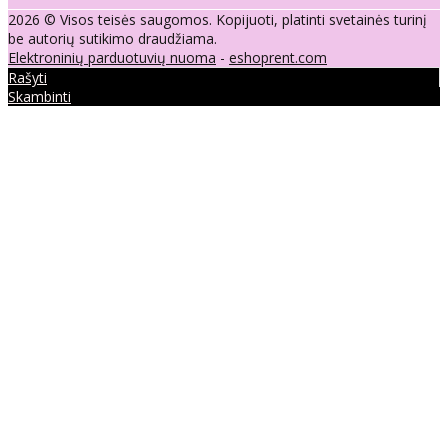
2026 © Visos teisės saugomos. Kopijuoti, platinti svetainės turinį
be autorių sutikimo draudžiama.
Elektroninių parduotuvių nuoma
-
eshoprent.com
Rašyti
Skambinti