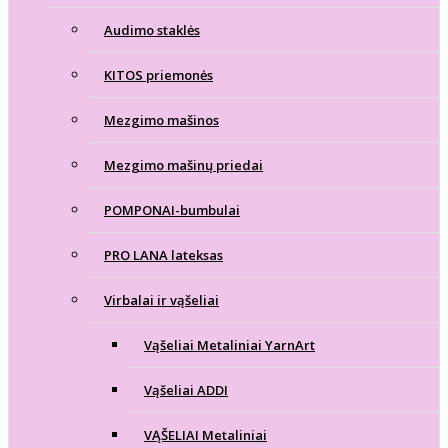
Audimo staklės
KITOS priemonės
Mezgimo mašinos
Mezgimo mašinų priedai
POMPONAI-bumbulai
PRO LANA lateksas
Virbalai ir vąšeliai
Vąšeliai Metaliniai YarnArt
Vąšeliai ADDI
VĄŠELIAI Metaliniai