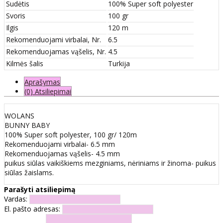
Sudėtis
100% Super soft polyester
Svoris
100 gr
Ilgis
120 m
Rekomenduojami virbalai, Nr.
6.5
Rekomenduojamas vąšelis, Nr.
4.5
Kilmės šalis
Turkija
Aprašymas
(0) Atsiliepimai
WOLANS
BUNNY BABY
100% Super soft polyester, 100 gr/ 120m
Rekomenduojami virbalai- 6.5 mm
Rekomenduojamas vąšelis- 4.5 mm
puikus siūlas vaikiškiems mezginiams, nėriniams ir žinoma- puikus
siūlas žaislams.
Parašyti atsiliepimą
Vardas:
El. pašto adresas: