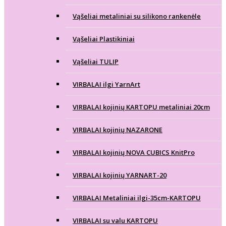
Vąšeliai metaliniai su silikono rankenėle
Vąšeliai Plastikiniai
Vąšeliai TULIP
VIRBALAI ilgi YarnArt
VIRBALAI kojinių KARTOPU metaliniai 20cm
VIRBALAI kojinių NAZARONE
VIRBALAI kojinių NOVA CUBICS KnitPro
VIRBALAI kojinių YARNART-20
VIRBALAI Metaliniai ilgi-35cm-KARTOPU
VIRBALAI su valu KARTOPU