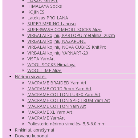
FORZA YarnArt
HIMALAYA Socks
KOJINĖS
Lateksas PRO LANA
SUPER MERINO Lanoso
SUPERWASH COMFORT SOCKS Alize
VIRBALAI kojinių KARTOPU metaliniai 20cm
VIRBALAI kojinių NAZARONE
VIRBALAI kojinių NOVA CUBICS KnitPro
VIRBALAI kojinių YARNART-20
VISTA YarnArt
WOOL SOCKS Himalaya
WOOLTIME Alize
Nėrimo virvutės
MACRAME BRAIDED Yarn Art
MACRAME CORD 5mm Yarn Art
MACRAME COTTON LUREX Yarn Art
MACRAME COTTON SPECTRUM Yarn Art
MACRAME COTTON Yarn Art
MACRAME XL Yarn Art
MACRAME YarnArt
Poliesterio nėrimo virvelės- 5,5-6.0 mm
Rinkiniai, aprašymai
Dovanų kuponai