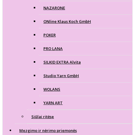
NAZARONE
ONline Klaus Koch GmbH
POKER
PRO LANA
SILKID EXTRA Alvita
Studio Yarn GmbH
WOLANS
YARN ART
Siūlai ritėse
Mezgimo ir nėrimo priemonės