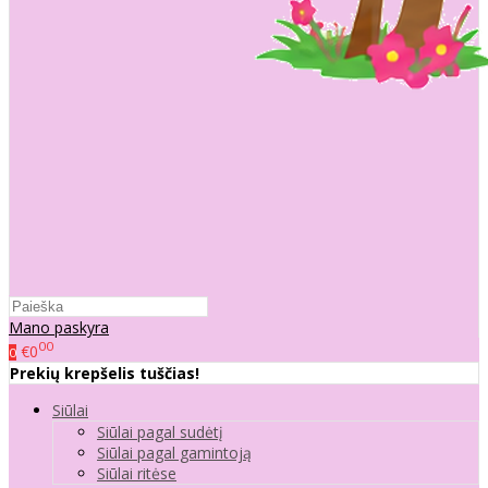
Mano paskyra
00
€0
0
Prekių krepšelis tuščias!
Siūlai
Siūlai pagal sudėtį
Siūlai pagal gamintoją
Siūlai ritėse