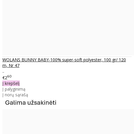
WOLANS BUNNY BABY-100% super-soft polyester, 100 gr/ 120
m, Nr 47
..
60
€2
Į krepšelį
Į palyginimą
Į norų sąrašą