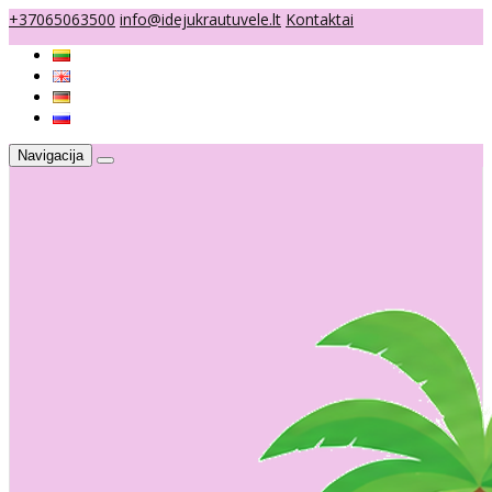
+37065063500
info@idejukrautuvele.lt
Kontaktai
Navigacija