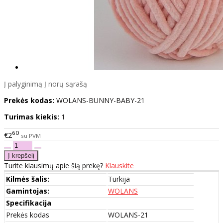
Į palyginimą
Į norų sąrašą
Prekės kodas:
WOLANS-BUNNY-BABY-21
Turimas kiekis:
1
60
€2
su PVM
Turite klausimų apie šią prekę?
Klauskite
Kilmės šalis:
Turkija
Gamintojas:
WOLANS
Specifikacija
Prekės kodas
WOLANS-21