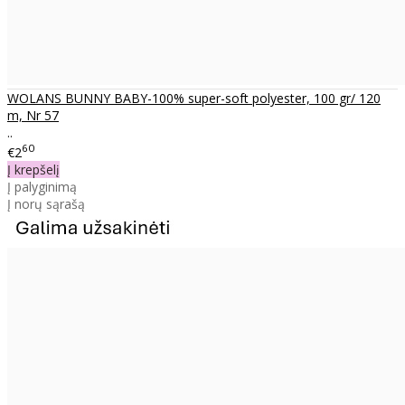
WOLANS BUNNY BABY-100% super-soft polyester, 100 gr/ 120
m, Nr 57
..
60
€2
Į krepšelį
Į palyginimą
Į norų sąrašą