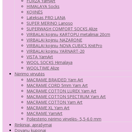
FORZA YarnArt
HIMALAYA Socks
KOJINĖS
Lateksas PRO LANA
SUPER MERINO Lanoso
SUPERWASH COMFORT SOCKS Alize
VIRBALAI kojinių KARTOPU metaliniai 20cm
VIRBALAI kojinių NAZARONE
VIRBALAI kojinių NOVA CUBICS KnitPro
VIRBALAI kojinių YARNART-20
VISTA YarnArt
WOOL SOCKS Himalaya
WOOLTIME Alize
Nėrimo virvutės
MACRAME BRAIDED Yarn Art
MACRAME CORD 5mm Yarn Art
MACRAME COTTON LUREX Yarn Art
MACRAME COTTON SPECTRUM Yarn Art
MACRAME COTTON Yarn Art
MACRAME XL Yarn Art
MACRAME YarnArt
Poliesterio nėrimo virvelės- 5,5-6.0 mm
Rinkiniai, aprašymai
Dovanų kuponai