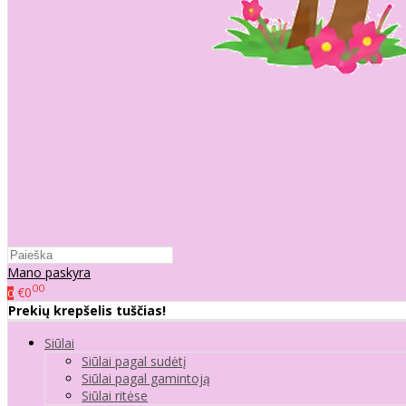
Mano paskyra
00
€0
0
Prekių krepšelis tuščias!
Siūlai
Siūlai pagal sudėtį
Siūlai pagal gamintoją
Siūlai ritėse