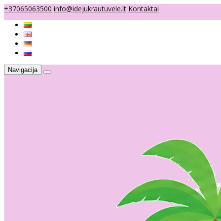
+37065063500
info@idejukrautuvele.lt
Kontaktai
Navigacija