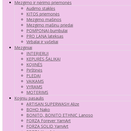
Mezgimo ir nėrimo priemonės
Audimo staklės
KITOS priemonės
Mezgimo mašinos
Mezgimo mašinų priedai
POMPONAI-bumbulai
PRO LANA lateksas
Virbalai ir vąšeliai
Mezginiai
INTERJERUI
KEPURĖS-ŠALIKAI
KOJINĖS
Pirštinės
PLEDAI
VAIKAMS
VYRAMS
MOTERIMS
Kojinių pasaulis
ARTISAN SUPERWASH Alize
BOHO Nako
BONITO, BONITO ETHNIC Lanoso
FORZA Forever YarnArt
FORZA SOLID YarnArt