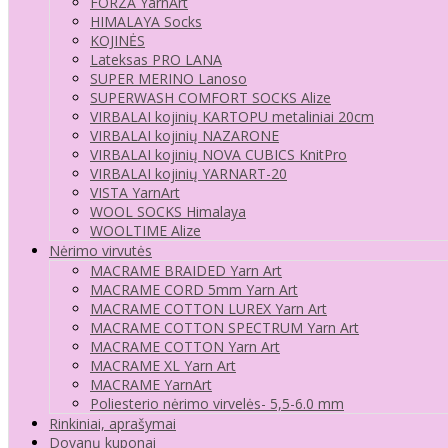
FORZA YarnArt
HIMALAYA Socks
KOJINĖS
Lateksas PRO LANA
SUPER MERINO Lanoso
SUPERWASH COMFORT SOCKS Alize
VIRBALAI kojinių KARTOPU metaliniai 20cm
VIRBALAI kojinių NAZARONE
VIRBALAI kojinių NOVA CUBICS KnitPro
VIRBALAI kojinių YARNART-20
VISTA YarnArt
WOOL SOCKS Himalaya
WOOLTIME Alize
Nėrimo virvutės
MACRAME BRAIDED Yarn Art
MACRAME CORD 5mm Yarn Art
MACRAME COTTON LUREX Yarn Art
MACRAME COTTON SPECTRUM Yarn Art
MACRAME COTTON Yarn Art
MACRAME XL Yarn Art
MACRAME YarnArt
Poliesterio nėrimo virvelės- 5,5-6.0 mm
Rinkiniai, aprašymai
Dovanų kuponai