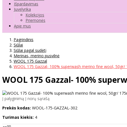
Išpardavimas
Juvelyrika
Kolekcijos
Priemonės
Apie mus
Pagrindinis
Siūlai
Siūlai pagal sudėtį
Merinas, merino pusvilnė
WOOL 175 Gazzal
WOOL 175 Gazzal- 100% superwash merino fine wool, 50gr/ 
WOOL 175 Gazzal- 100% superwa
Į palyginimą
Į norų sąrašą
Prekės kodas:
WOOL-175-GAZZAL-302
Turimas kiekis:
4
00