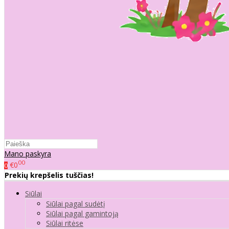
Mano paskyra
00
€0
0
Prekių krepšelis tuščias!
Siūlai
Siūlai pagal sudėtį
Siūlai pagal gamintoją
Siūlai ritėse