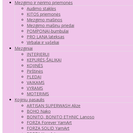
Mezgimo ir nėrimo priemonės
Audimo staklės
KITOS priemonės
Mezgimo mašinos
Mezgimo mašinų priedai
POMPONAI-bumbulai
PRO LANA lateksas
Virbalai ir vąšeliai
Mezginiai
INTERJERUI
KEPURĖS-ŠALIKAI
KOJINĖS
Pirštinės
PLEDAI
VAIKAMS
VYRAMS
MOTERIMS
Kojinių pasaulis
ARTISAN SUPERWASH Alize
BOHO Nako
BONITO, BONITO ETHNIC Lanoso
FORZA Forever YarnArt
FORZA SOLID YarnArt