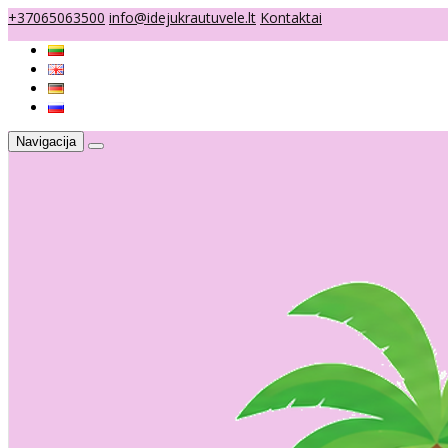
+37065063500
info@idejukrautuvele.lt
Kontaktai
Navigacija