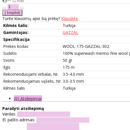
€3
su PVM
Turite klausimų apie šią prekę?
Klauskite
Kilmės šalis:
Turkija
Gamintojas:
GAZZAL
Specifikacija
Prekės kodas
WOOL-175-GAZZAL-302
Sudėtis
100% superwash merino fine wool (
Svoris
50 gr
Ilgis
175 m
Rekomenduojami virbalai, Nr.
3.5-4.0 mm
Rekomenduojamas vąšelis, Nr.
3.0-3.5 mm
Kilmės šalis
Turkija
(0) Atsiliepimai
Parašyti atsiliepimą
Vardas:
El. pašto adresas: