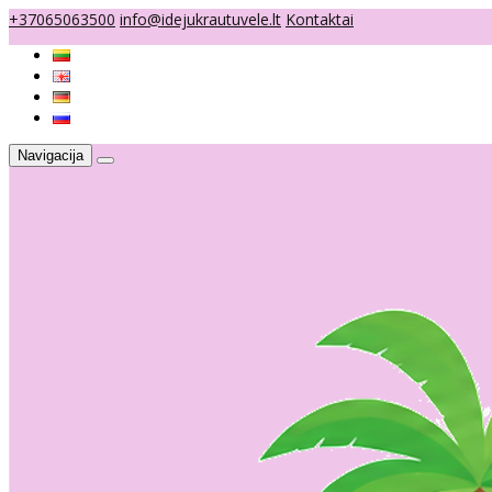
+37065063500
info@idejukrautuvele.lt
Kontaktai
Navigacija