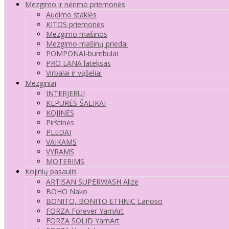
Mezgimo ir nėrimo priemonės
Audimo staklės
KITOS priemonės
Mezgimo mašinos
Mezgimo mašinų priedai
POMPONAI-bumbulai
PRO LANA lateksas
Virbalai ir vąšeliai
Mezginiai
INTERJERUI
KEPURĖS-ŠALIKAI
KOJINĖS
Pirštinės
PLEDAI
VAIKAMS
VYRAMS
MOTERIMS
Kojinių pasaulis
ARTISAN SUPERWASH Alize
BOHO Nako
BONITO, BONITO ETHNIC Lanoso
FORZA Forever YarnArt
FORZA SOLID YarnArt