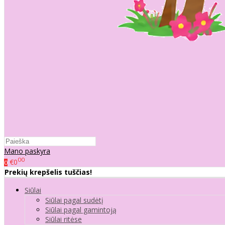
Mano paskyra
00
€0
0
Prekių krepšelis tuščias!
Siūlai
Siūlai pagal sudėtį
Siūlai pagal gamintoją
Siūlai ritėse