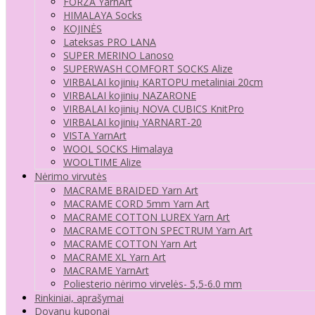
FORZA YarnArt
HIMALAYA Socks
KOJINĖS
Lateksas PRO LANA
SUPER MERINO Lanoso
SUPERWASH COMFORT SOCKS Alize
VIRBALAI kojinių KARTOPU metaliniai 20cm
VIRBALAI kojinių NAZARONE
VIRBALAI kojinių NOVA CUBICS KnitPro
VIRBALAI kojinių YARNART-20
VISTA YarnArt
WOOL SOCKS Himalaya
WOOLTIME Alize
Nėrimo virvutės
MACRAME BRAIDED Yarn Art
MACRAME CORD 5mm Yarn Art
MACRAME COTTON LUREX Yarn Art
MACRAME COTTON SPECTRUM Yarn Art
MACRAME COTTON Yarn Art
MACRAME XL Yarn Art
MACRAME YarnArt
Poliesterio nėrimo virvelės- 5,5-6.0 mm
Rinkiniai, aprašymai
Dovanų kuponai