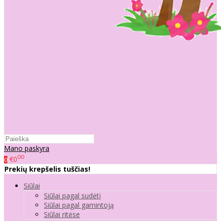
Mano paskyra
00
€0
0
Prekių krepšelis tuščias!
Siūlai
Siūlai pagal sudėtį
Siūlai pagal gamintoją
Siūlai ritėse