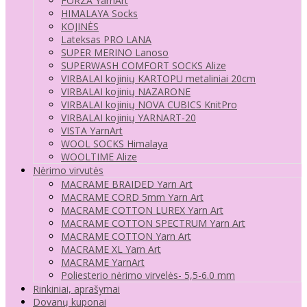
FORZA YarnArt
HIMALAYA Socks
KOJINĖS
Lateksas PRO LANA
SUPER MERINO Lanoso
SUPERWASH COMFORT SOCKS Alize
VIRBALAI kojinių KARTOPU metaliniai 20cm
VIRBALAI kojinių NAZARONE
VIRBALAI kojinių NOVA CUBICS KnitPro
VIRBALAI kojinių YARNART-20
VISTA YarnArt
WOOL SOCKS Himalaya
WOOLTIME Alize
Nėrimo virvutės
MACRAME BRAIDED Yarn Art
MACRAME CORD 5mm Yarn Art
MACRAME COTTON LUREX Yarn Art
MACRAME COTTON SPECTRUM Yarn Art
MACRAME COTTON Yarn Art
MACRAME XL Yarn Art
MACRAME YarnArt
Poliesterio nėrimo virvelės- 5,5-6.0 mm
Rinkiniai, aprašymai
Dovanų kuponai