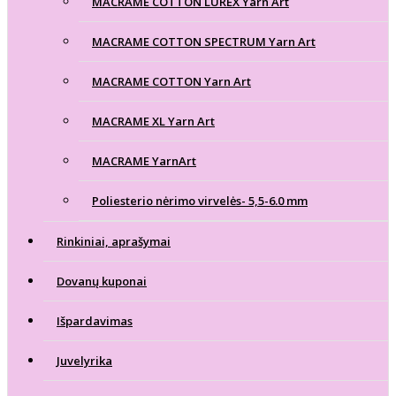
MACRAME COTTON LUREX Yarn Art
MACRAME COTTON SPECTRUM Yarn Art
MACRAME COTTON Yarn Art
MACRAME XL Yarn Art
MACRAME YarnArt
Poliesterio nėrimo virvelės- 5,5-6.0 mm
Rinkiniai, aprašymai
Dovanų kuponai
Išpardavimas
Juvelyrika