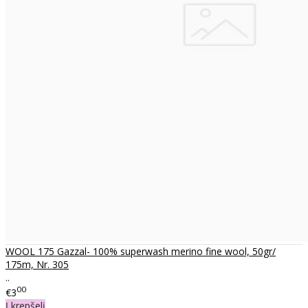
WOOL 175 Gazzal- 100% superwash merino fine wool, 50gr/
175m, Nr. 305
..
00
€3
Į krepšelį