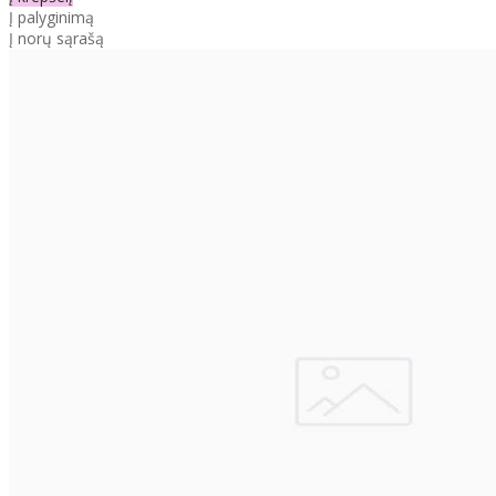
Į palyginimą
Į norų sąrašą