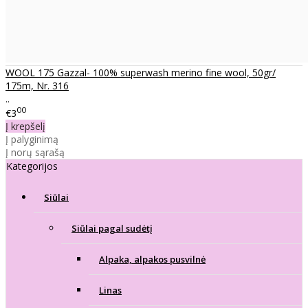
WOOL 175 Gazzal- 100% superwash merino fine wool, 50gr/
175m, Nr. 316
..
00
€3
Į krepšelį
Į palyginimą
Į norų sąrašą
Kategorijos
Siūlai
Siūlai pagal sudėtį
Alpaka, alpakos pusvilnė
Linas