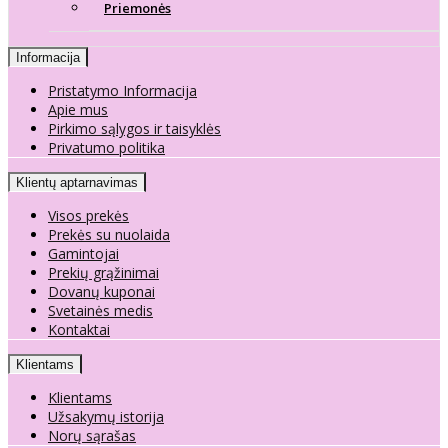
Priemonės
Informacija
Pristatymo Informacija
Apie mus
Pirkimo sąlygos ir taisyklės
Privatumo politika
Klientų aptarnavimas
Visos prekės
Prekės su nuolaida
Gamintojai
Prekių grąžinimai
Dovanų kuponai
Svetainės medis
Kontaktai
Klientams
Klientams
Užsakymų istorija
Norų sąrašas