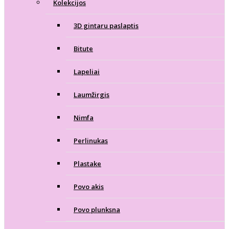
Kolekcijos
3D gintaru paslaptis
Bitute
Lapeliai
Laumžirgis
Nimfa
Perlinukas
Plastake
Povo akis
Povo plunksna