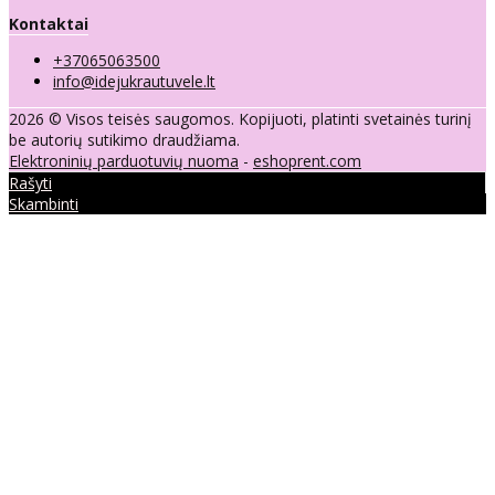
Kontaktai
+37065063500
info@idejukrautuvele.lt
2026 © Visos teisės saugomos. Kopijuoti, platinti svetainės turinį
be autorių sutikimo draudžiama.
Elektroninių parduotuvių nuoma
-
eshoprent.com
Rašyti
Skambinti