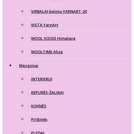
VIRBALAI kojinių YARNART-20
VISTA YarnArt
WOOL SOCKS Himalaya
WOOLTIME Alize
Mezginiai
INTERJERUI
KEPURĖS-ŠALIKAI
KOJINĖS
Pirštinės
PLEDAI