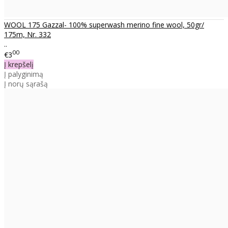
WOOL 175 Gazzal- 100% superwash merino fine wool, 50gr/
175m, Nr. 332
..
00
€3
Į krepšelį
Į palyginimą
Į norų sąrašą