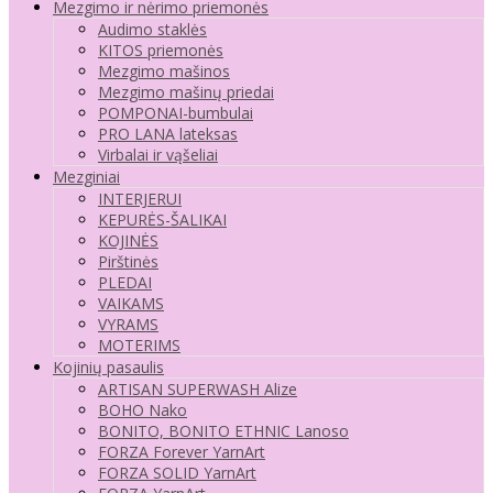
Mezgimo ir nėrimo priemonės
Audimo staklės
KITOS priemonės
Mezgimo mašinos
Mezgimo mašinų priedai
POMPONAI-bumbulai
PRO LANA lateksas
Virbalai ir vąšeliai
Mezginiai
INTERJERUI
KEPURĖS-ŠALIKAI
KOJINĖS
Pirštinės
PLEDAI
VAIKAMS
VYRAMS
MOTERIMS
Kojinių pasaulis
ARTISAN SUPERWASH Alize
BOHO Nako
BONITO, BONITO ETHNIC Lanoso
FORZA Forever YarnArt
FORZA SOLID YarnArt