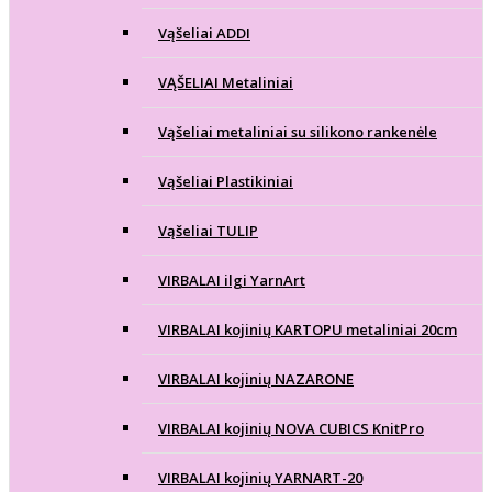
Vąšeliai ADDI
VĄŠELIAI Metaliniai
Vąšeliai metaliniai su silikono rankenėle
Vąšeliai Plastikiniai
Vąšeliai TULIP
VIRBALAI ilgi YarnArt
VIRBALAI kojinių KARTOPU metaliniai 20cm
VIRBALAI kojinių NAZARONE
VIRBALAI kojinių NOVA CUBICS KnitPro
VIRBALAI kojinių YARNART-20