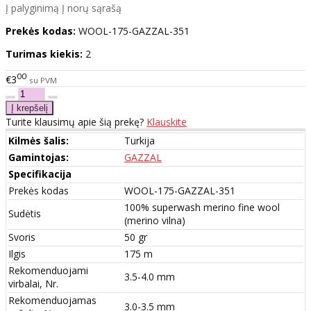
Į palyginimą
Į norų sąrašą
Prekės kodas:
WOOL-175-GAZZAL-351
Turimas kiekis:
2
00
€3
su PVM
Turite klausimų apie šią prekę?
Klauskite
Kilmės šalis:
Turkija
Gamintojas:
GAZZAL
Specifikacija
Prekės kodas
WOOL-175-GAZZAL-351
100% superwash merino fine wool
Sudėtis
(merino vilna)
Svoris
50 gr
Ilgis
175 m
Rekomenduojami
3.5-4.0 mm
virbalai, Nr.
Rekomenduojamas
3.0-3.5 mm