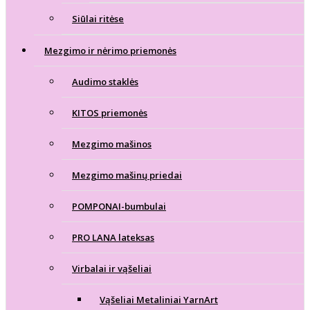
Siūlai ritėse
Mezgimo ir nėrimo priemonės
Audimo staklės
KITOS priemonės
Mezgimo mašinos
Mezgimo mašinų priedai
POMPONAI-bumbulai
PRO LANA lateksas
Virbalai ir vąšeliai
Vąšeliai Metaliniai YarnArt