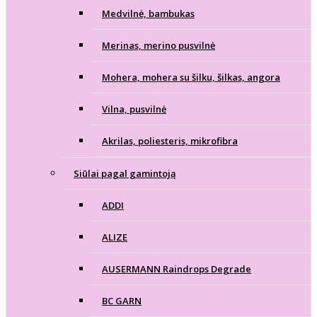
Medvilnė, bambukas
Merinas, merino pusvilnė
Mohera, mohera su šilku, šilkas, angora
Vilna, pusvilnė
Akrilas, poliesteris, mikrofibra
Siūlai pagal gamintoją
ADDI
ALIZE
AUSERMANN Raindrops Degrade
BC GARN