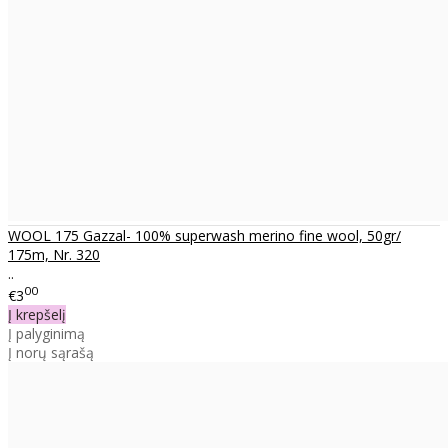
WOOL 175 Gazzal- 100% superwash merino fine wool, 50gr/
175m, Nr. 320
..
00
€3
Į krepšelį
Į palyginimą
Į norų sąrašą