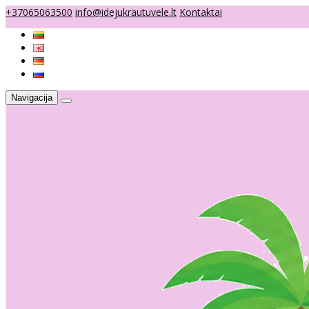
+37065063500
info@idejukrautuvele.lt
Kontaktai
Navigacija