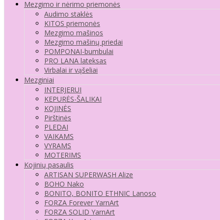
Mezgimo ir nėrimo priemonės
Audimo staklės
KITOS priemonės
Mezgimo mašinos
Mezgimo mašinų priedai
POMPONAI-bumbulai
PRO LANA lateksas
Virbalai ir vąšeliai
Mezginiai
INTERJERUI
KEPURĖS-ŠALIKAI
KOJINĖS
Pirštinės
PLEDAI
VAIKAMS
VYRAMS
MOTERIMS
Kojinių pasaulis
ARTISAN SUPERWASH Alize
BOHO Nako
BONITO, BONITO ETHNIC Lanoso
FORZA Forever YarnArt
FORZA SOLID YarnArt