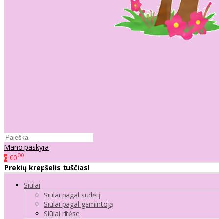
Mano paskyra
00
€0
0
Prekių krepšelis tuščias!
Siūlai
Siūlai pagal sudėtį
Siūlai pagal gamintoją
Siūlai ritėse