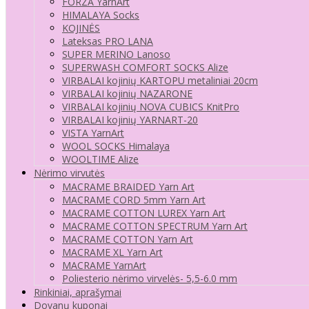
FORZA YarnArt
HIMALAYA Socks
KOJINĖS
Lateksas PRO LANA
SUPER MERINO Lanoso
SUPERWASH COMFORT SOCKS Alize
VIRBALAI kojinių KARTOPU metaliniai 20cm
VIRBALAI kojinių NAZARONE
VIRBALAI kojinių NOVA CUBICS KnitPro
VIRBALAI kojinių YARNART-20
VISTA YarnArt
WOOL SOCKS Himalaya
WOOLTIME Alize
Nėrimo virvutės
MACRAME BRAIDED Yarn Art
MACRAME CORD 5mm Yarn Art
MACRAME COTTON LUREX Yarn Art
MACRAME COTTON SPECTRUM Yarn Art
MACRAME COTTON Yarn Art
MACRAME XL Yarn Art
MACRAME YarnArt
Poliesterio nėrimo virvelės- 5,5-6.0 mm
Rinkiniai, aprašymai
Dovanų kuponai