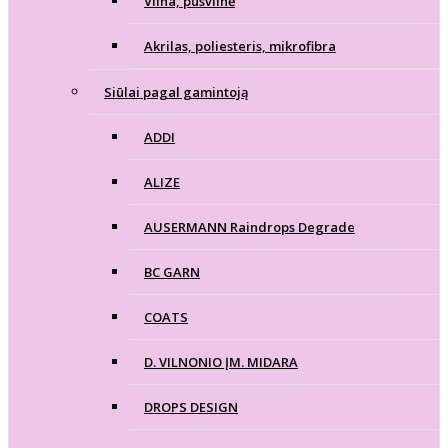
Vilna, pusvilnė
Akrilas, poliesteris, mikrofibra
Siūlai pagal gamintoją
ADDI
ALIZE
AUSERMANN Raindrops Degrade
BC GARN
COATS
D. VILNONIO ĮM. MIDARA
DROPS DESIGN