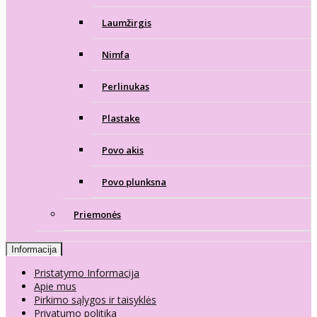
Laumžirgis
Nimfa
Perlinukas
Plastake
Povo akis
Povo plunksna
Priemonės
Informacija
Pristatymo Informacija
Apie mus
Pirkimo sąlygos ir taisyklės
Privatumo politika