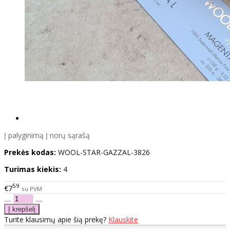
Į palyginimą
Į norų sąrašą
Prekės kodas:
WOOL-STAR-GAZZAL-3826
Turimas kiekis:
4
59
€7
su PVM
Turite klausimų apie šią prekę?
Klauskite