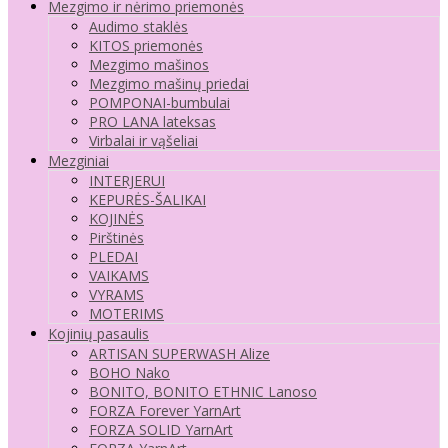
Mezgimo ir nėrimo priemonės
Audimo staklės
KITOS priemonės
Mezgimo mašinos
Mezgimo mašinų priedai
POMPONAI-bumbulai
PRO LANA lateksas
Virbalai ir vąšeliai
Mezginiai
INTERJERUI
KEPURĖS-ŠALIKAI
KOJINĖS
Pirštinės
PLEDAI
VAIKAMS
VYRAMS
MOTERIMS
Kojinių pasaulis
ARTISAN SUPERWASH Alize
BOHO Nako
BONITO, BONITO ETHNIC Lanoso
FORZA Forever YarnArt
FORZA SOLID YarnArt