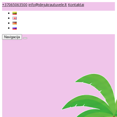
+37065063500
info@idejukrautuvele.lt
Kontaktai
Navigacija