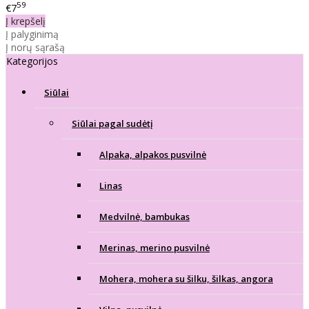
59
€7
Į krepšelį
Į palyginimą
Į norų sąrašą
Kategorijos
Siūlai
Siūlai pagal sudėtį
Alpaka, alpakos pusvilnė
Linas
Medvilnė, bambukas
Merinas, merino pusvilnė
Mohera, mohera su šilku, šilkas, angora