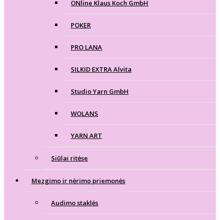
ONline Klaus Koch GmbH
POKER
PRO LANA
SILKID EXTRA Alvita
Studio Yarn GmbH
WOLANS
YARN ART
Siūlai ritėse
Mezgimo ir nėrimo priemonės
Audimo staklės