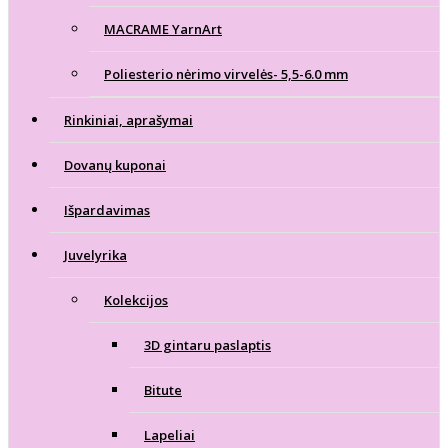
MACRAME YarnArt
Poliesterio nėrimo virvelės- 5,5-6.0 mm
Rinkiniai, aprašymai
Dovanų kuponai
Išpardavimas
Juvelyrika
Kolekcijos
3D gintaru paslaptis
Bitute
Lapeliai