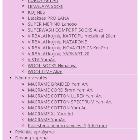
FORZA YarnArt
HIMALAYA Socks
KOJINĖS
Lateksas PRO LANA
SUPER MERINO Lanoso
SUPERWASH COMFORT SOCKS Alize
VIRBALAI kojinių KARTOPU metaliniai 20cm
VIRBALAI kojinių NAZARONE
VIRBALAI kojinių NOVA CUBICS KnitPro
VIRBALAI kojinių YARNART-20
VISTA YarnArt
WOOL SOCKS Himalaya
WOOLTIME Alize
Nėrimo virvutės
MACRAME BRAIDED Yarn Art
MACRAME CORD 5mm Yarn Art
MACRAME COTTON LUREX Yarn Art
MACRAME COTTON SPECTRUM Yarn Art
MACRAME COTTON Yarn Art
MACRAME XL Yarn Art
MACRAME YarnArt
Poliesterio nėrimo virvelės- 5,5-6.0 mm
Rinkiniai, aprašymai
Dovanų kuponai