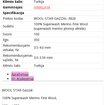
Kilmės šalis:
Turkija
Gamintojas:
HIMALAYA
Specifikacija
Prekės kodas
WOOL-STAR-GAZZAL-3826
100% Superwash Merino Fine Wool
Sudėtis
(superwash merino plonoji vilnelė)
Svoris
100
Ilgis
350
Rekomenduojami
3.5-4.0 mm
virbalai, Nr.
Rekomenduojamas
3.0-3.50 mm
vąšelis, Nr.
Kilmės šalis
Turkija
Aprašymas
(0) Atsiliepimai
WOOL STAR Gazzal-
100% Superwash Merino Fine Wool,