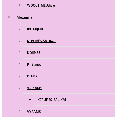
WOOLTIME Alize
Mezginiai
INTERJERUI
KEPURĖS-ŠALIKAI
KOJINĖS
Pirštinės
PLEDAI
VAIKAMS
KEPURĖS-ŠALIKAI
VYRAMS