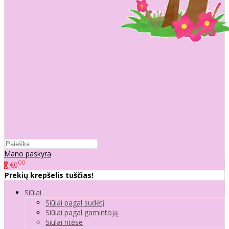
Mano paskyra
00
€0
0
Prekių krepšelis tuščias!
Siūlai
Siūlai pagal sudėtį
Siūlai pagal gamintoją
Siūlai ritėse