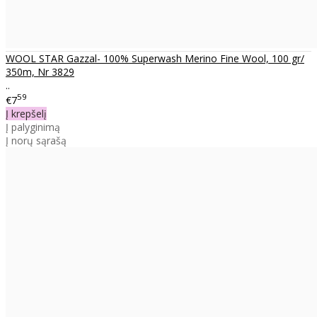
WOOL STAR Gazzal- 100% Superwash Merino Fine Wool, 100 gr/
350m, Nr 3829
..
59
€7
Į krepšelį
Į palyginimą
Į norų sąrašą