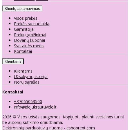
Klientų aptarnavimas
Visos prekės
Prekės su nuolaida
Gamintojai
Prekių grąžinimai
Dovanų kuponai
Svetainės medis
Kontaktai
Klientams
Klientams
Užsakymų istorija
Norų sąrašas
Kontaktai
+37065063500
info@idejukrautuvele.lt
2026 © Visos teisės saugomos. Kopijuoti, platinti svetainės turinį
be autorių sutikimo draudžiama.
Elektroninių parduotuvių nuoma
-
eshoprent.com