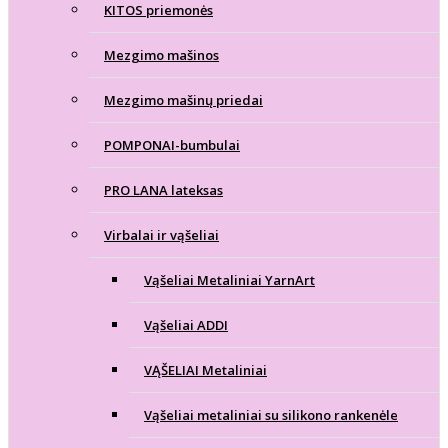
KITOS priemonės
Mezgimo mašinos
Mezgimo mašinų priedai
POMPONAI-bumbulai
PRO LANA lateksas
Virbalai ir vąšeliai
Vąšeliai Metaliniai YarnArt
Vąšeliai ADDI
VĄŠELIAI Metaliniai
Vąšeliai metaliniai su silikono rankenėle