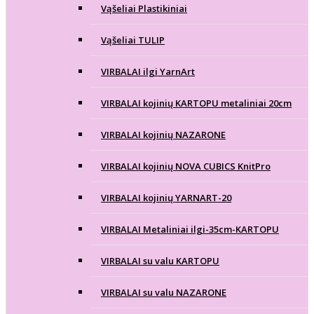
Vąšeliai Plastikiniai
Vąšeliai TULIP
VIRBALAI ilgi YarnArt
VIRBALAI kojinių KARTOPU metaliniai 20cm
VIRBALAI kojinių NAZARONE
VIRBALAI kojinių NOVA CUBICS KnitPro
VIRBALAI kojinių YARNART-20
VIRBALAI Metaliniai ilgi-35cm-KARTOPU
VIRBALAI su valu KARTOPU
VIRBALAI su valu NAZARONE