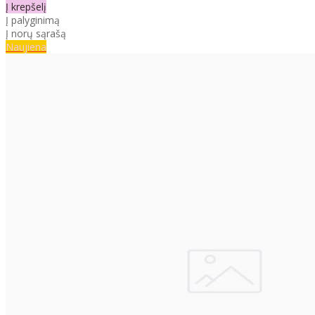
Į krepšelį
Į palyginimą
Į norų sąrašą
Naujiena