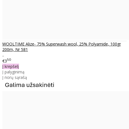
WOOLTIME Alize- 75% Superwash wool, 25% Polyamide, 100gr
200m, Nr 581
..
50
€3
Į krepšelį
Į palyginimą
Į norų sąrašą