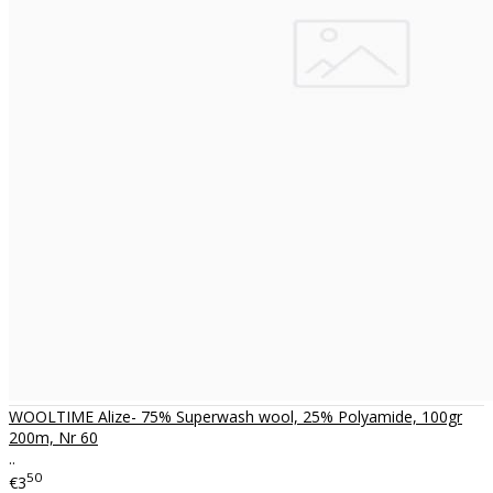
WOOLTIME Alize- 75% Superwash wool, 25% Polyamide, 100gr
200m, Nr 60
..
50
€3