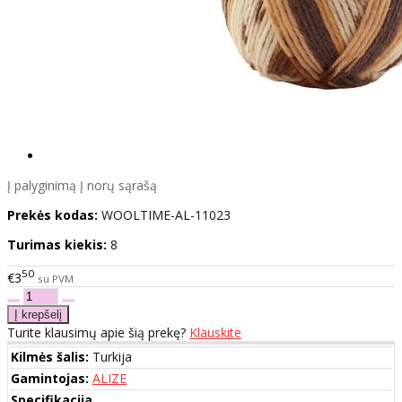
Į palyginimą
Į norų sąrašą
Prekės kodas:
WOOLTIME-AL-11023
Turimas kiekis:
8
50
€3
su PVM
Turite klausimų apie šią prekę?
Klauskite
Kilmės šalis:
Turkija
Gamintojas:
ALIZE
Specifikacija