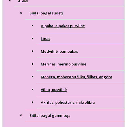
Siūlai
Siūlai pagal sudėtį
Alpaka, alpakos pusvilnė
Linas
Medvilnė, bambukas
Merinas, merino pusvilnė
Mohera, mohera su šilku, šilkas, angora
Vilna, pusvilnė
Akrilas, poliesteris, mikrofibra
Siūlai pagal gamintoją