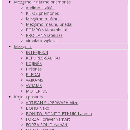
Mezgimo ir nėrimo priemonės
Audimo staklės
KITOS priemonės
Mezgimo mašinos
Mezgimo mašinų priedai
POMPONAI-bumbulai
PRO LANA lateksas
Virbalai ir vąšeliai
Mezginiai
INTERJERUI
KEPURĖS-ŠALIKAI
KOJINĖS
Pirštinės
PLEDAI
VAIKAMS
VYRAMS
MOTERIMS
Kojinių pasaulis
ARTISAN SUPERWASH Alize
BOHO Nako
BONITO, BONITO ETHNIC Lanoso
FORZA Forever YarnArt
FORZA SOLID YarnArt