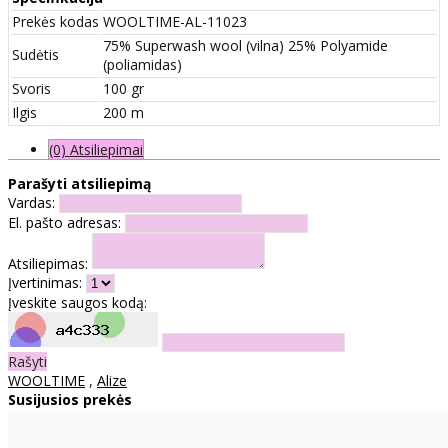
Prekės kodas
WOOLTIME-AL-11023
75% Superwash wool (vilna) 25% Polyamide
Sudėtis
(poliamidas)
Svoris
100 gr
Ilgis
200 m
(0) Atsiliepimai
Parašyti atsiliepimą
Vardas:
El. pašto adresas:
Atsiliepimas:
Įvertinimas:
Įveskite saugos kodą:
Rašyti
WOOLTIME
,
Alize
Susijusios prekės