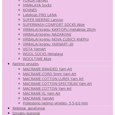
FORZA YarnArt
HIMALAYA Socks
KOJINĖS
Lateksas PRO LANA
SUPER MERINO Lanoso
SUPERWASH COMFORT SOCKS Alize
VIRBALAI kojinių KARTOPU metaliniai 20cm
VIRBALAI kojinių NAZARONE
VIRBALAI kojinių NOVA CUBICS KnitPro
VIRBALAI kojinių YARNART-20
VISTA YarnArt
WOOL SOCKS Himalaya
WOOLTIME Alize
Nėrimo virvutės
MACRAME BRAIDED Yarn Art
MACRAME CORD 5mm Yarn Art
MACRAME COTTON LUREX Yarn Art
MACRAME COTTON SPECTRUM Yarn Art
MACRAME COTTON Yarn Art
MACRAME XL Yarn Art
MACRAME YarnArt
Poliesterio nėrimo virvelės- 5,5-6.0 mm
Rinkiniai, aprašymai
Dovanų kuponai