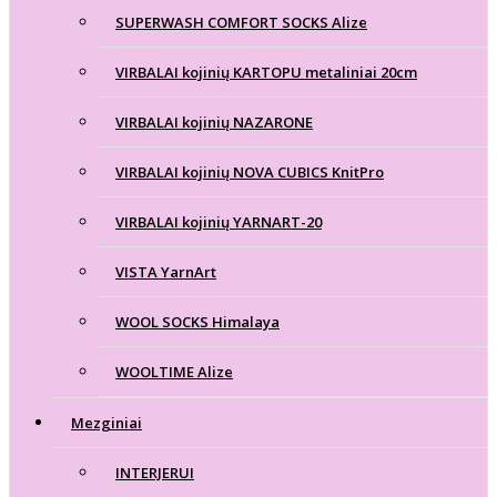
SUPERWASH COMFORT SOCKS Alize
VIRBALAI kojinių KARTOPU metaliniai 20cm
VIRBALAI kojinių NAZARONE
VIRBALAI kojinių NOVA CUBICS KnitPro
VIRBALAI kojinių YARNART-20
VISTA YarnArt
WOOL SOCKS Himalaya
WOOLTIME Alize
Mezginiai
INTERJERUI