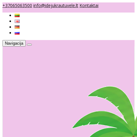
+37065063500
info@idejukrautuvele.lt
Kontaktai
Navigacija