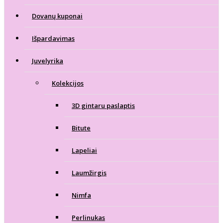
Dovanų kuponai
Išpardavimas
Juvelyrika
Kolekcijos
3D gintaru paslaptis
Bitute
Lapeliai
Laumžirgis
Nimfa
Perlinukas