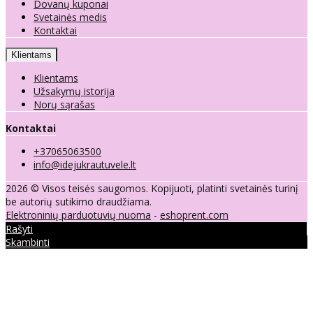
Dovanų kuponai
Svetainės medis
Kontaktai
Klientams
Klientams
Užsakymų istorija
Norų sąrašas
Kontaktai
+37065063500
info@idejukrautuvele.lt
2026 © Visos teisės saugomos. Kopijuoti, platinti svetainės turinį
be autorių sutikimo draudžiama.
Elektroninių parduotuvių nuoma
-
eshoprent.com
Rašyti
Skambinti