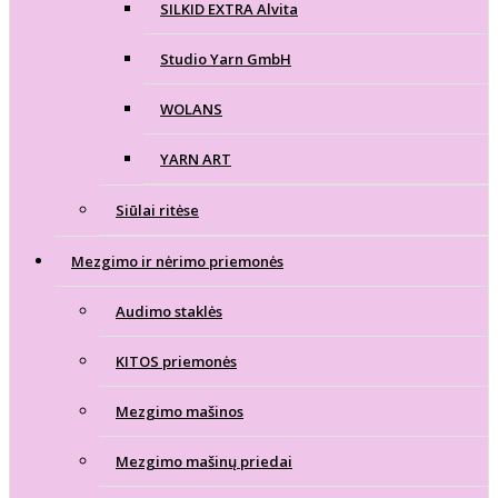
SILKID EXTRA Alvita
Studio Yarn GmbH
WOLANS
YARN ART
Siūlai ritėse
Mezgimo ir nėrimo priemonės
Audimo staklės
KITOS priemonės
Mezgimo mašinos
Mezgimo mašinų priedai