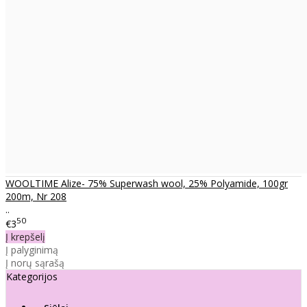
WOOLTIME Alize- 75% Superwash wool, 25% Polyamide, 100gr
200m, Nr 208
..
50
€3
Į krepšelį
Į palyginimą
Į norų sąrašą
Kategorijos