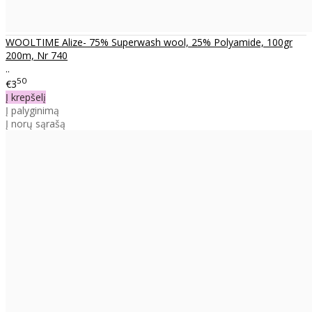
WOOLTIME Alize- 75% Superwash wool, 25% Polyamide, 100gr
200m, Nr 740
..
50
€3
Į krepšelį
Į palyginimą
Į norų sąrašą