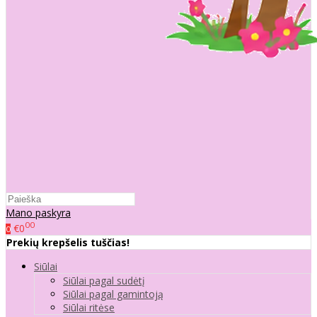
Mano paskyra
00
€0
0
Prekių krepšelis tuščias!
Siūlai
Siūlai pagal sudėtį
Siūlai pagal gamintoją
Siūlai ritėse