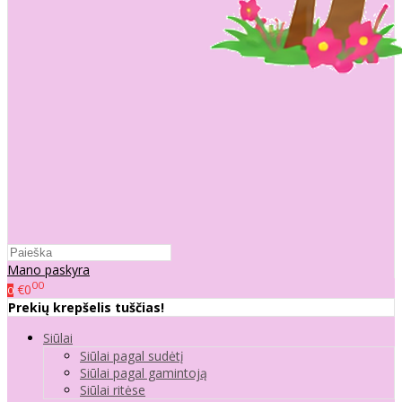
Mano paskyra
00
€0
0
Prekių krepšelis tuščias!
Siūlai
Siūlai pagal sudėtį
Siūlai pagal gamintoją
Siūlai ritėse