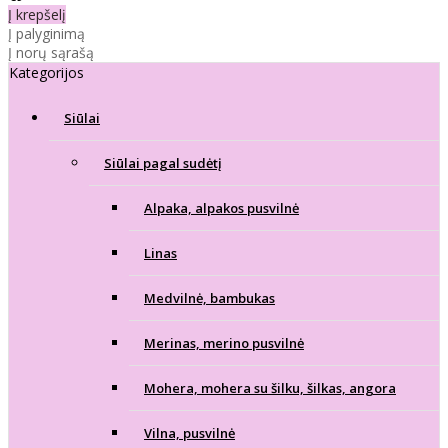
Į krepšelį
Į palyginimą
Į norų sąrašą
Kategorijos
Siūlai
Siūlai pagal sudėtį
Alpaka, alpakos pusvilnė
Linas
Medvilnė, bambukas
Merinas, merino pusvilnė
Mohera, mohera su šilku, šilkas, angora
Vilna, pusvilnė