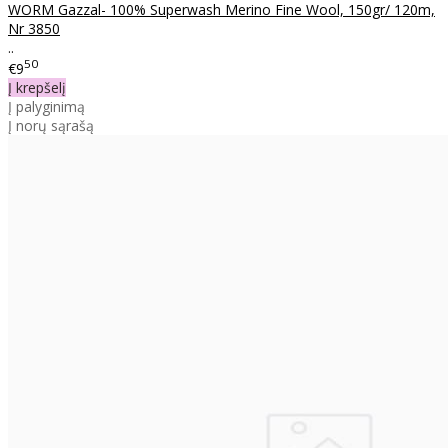
WORM Gazzal- 100% Superwash Merino Fine Wool, 150gr/ 120m,
Nr 3850
..
50
€9
Į krepšelį
Į palyginimą
Į norų sąrašą