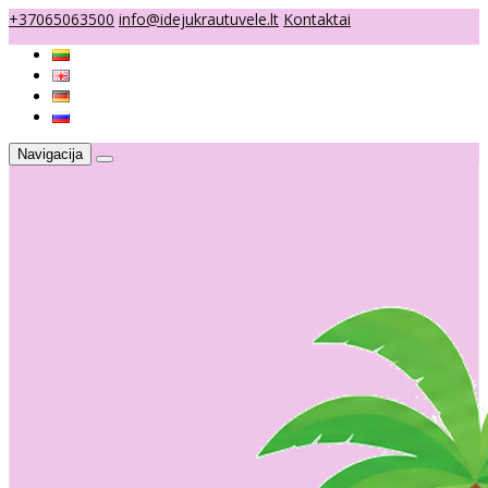
+37065063500
info@idejukrautuvele.lt
Kontaktai
Navigacija