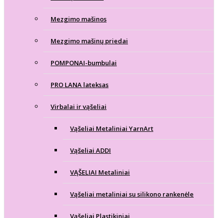
Mezgimo mašinos
Mezgimo mašinų priedai
POMPONAI-bumbulai
PRO LANA lateksas
Virbalai ir vąšeliai
Vąšeliai Metaliniai YarnArt
Vąšeliai ADDI
VĄŠELIAI Metaliniai
Vąšeliai metaliniai su silikono rankenėle
Vąšeliai Plastikiniai