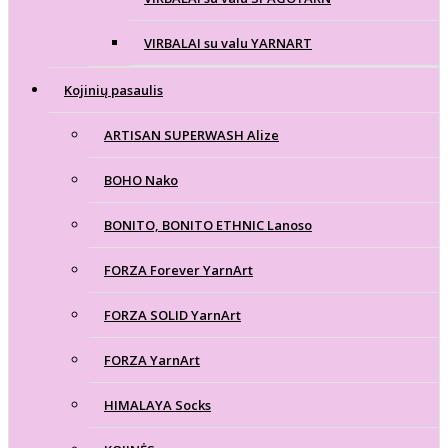
VIRBALAI su valu YARNART
Kojinių pasaulis
ARTISAN SUPERWASH Alize
BOHO Nako
BONITO, BONITO ETHNIC Lanoso
FORZA Forever YarnArt
FORZA SOLID YarnArt
FORZA YarnArt
HIMALAYA Socks