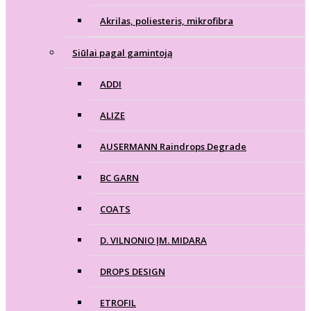
Akrilas, poliesteris, mikrofibra
Siūlai pagal gamintoją
ADDI
ALIZE
AUSERMANN Raindrops Degrade
BC GARN
COATS
D. VILNONIO ĮM. MIDARA
DROPS DESIGN
ETROFIL