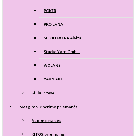
POKER
PRO LANA
SILKID EXTRA Alvita
Studio Yarn GmbH
WOLANS
YARN ART
Siūlai ritėse
Mezgimo ir nėrimo priemonės
Audimo staklės
KITOS priemonės