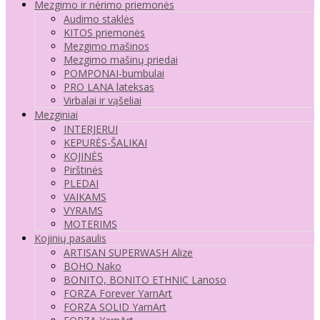
Mezgimo ir nėrimo priemonės
Audimo staklės
KITOS priemonės
Mezgimo mašinos
Mezgimo mašinų priedai
POMPONAI-bumbulai
PRO LANA lateksas
Virbalai ir vąšeliai
Mezginiai
INTERJERUI
KEPURĖS-ŠALIKAI
KOJINĖS
Pirštinės
PLEDAI
VAIKAMS
VYRAMS
MOTERIMS
Kojinių pasaulis
ARTISAN SUPERWASH Alize
BOHO Nako
BONITO, BONITO ETHNIC Lanoso
FORZA Forever YarnArt
FORZA SOLID YarnArt