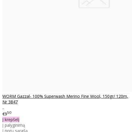
WORM Gazzal- 100% Superwash Merino Fine Wool, 150gr/ 120m,
Nr 3847
..
50
€9
Į krepšelį
Į palyginimą
Į norų sąrašą