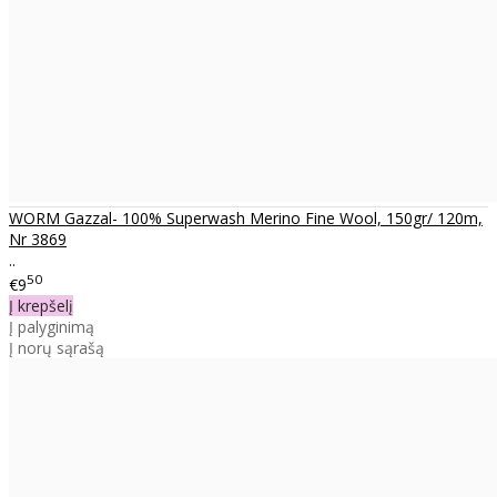
WORM Gazzal- 100% Superwash Merino Fine Wool, 150gr/ 120m,
Nr 3869
..
50
€9
Į krepšelį
Į palyginimą
Į norų sąrašą