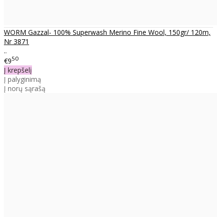
WORM Gazzal- 100% Superwash Merino Fine Wool, 150gr/ 120m,
Nr 3871
..
50
€9
Į krepšelį
Į palyginimą
Į norų sąrašą