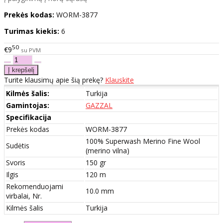
Prekės kodas:
WORM-3877
Turimas kiekis:
6
50
€9
su PVM
Turite klausimų apie šią prekę?
Klauskite
Kilmės šalis:
Turkija
Gamintojas:
GAZZAL
Specifikacija
Prekės kodas
WORM-3877
100% Superwash Merino Fine Wool
Sudėtis
(merino vilna)
Svoris
150 gr
Ilgis
120 m
Rekomenduojami
10.0 mm
virbalai, Nr.
Kilmės šalis
Turkija