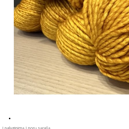
Į palyginimą
Į norų sąrašą