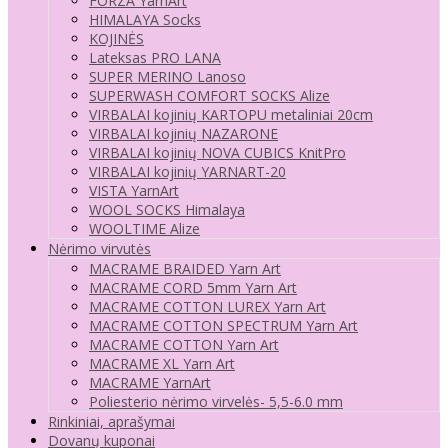
FORZA YarnArt
HIMALAYA Socks
KOJINĖS
Lateksas PRO LANA
SUPER MERINO Lanoso
SUPERWASH COMFORT SOCKS Alize
VIRBALAI kojinių KARTOPU metaliniai 20cm
VIRBALAI kojinių NAZARONE
VIRBALAI kojinių NOVA CUBICS KnitPro
VIRBALAI kojinių YARNART-20
VISTA YarnArt
WOOL SOCKS Himalaya
WOOLTIME Alize
Nėrimo virvutės
MACRAME BRAIDED Yarn Art
MACRAME CORD 5mm Yarn Art
MACRAME COTTON LUREX Yarn Art
MACRAME COTTON SPECTRUM Yarn Art
MACRAME COTTON Yarn Art
MACRAME XL Yarn Art
MACRAME YarnArt
Poliesterio nėrimo virvelės- 5,5-6.0 mm
Rinkiniai, aprašymai
Dovanų kuponai