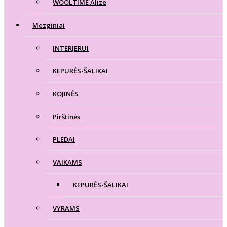
WOOLTIME Alize
Mezginiai
INTERJERUI
KEPURĖS-ŠALIKAI
KOJINĖS
Pirštinės
PLEDAI
VAIKAMS
KEPURĖS-ŠALIKAI
VYRAMS