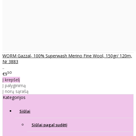
WORM Gazzal- 100% Superwash Merino Fine Wool, 150gr/ 120m,
Nr 3883
..
50
€9
Į krepšelį
Į palyginimą
Į norų sąrašą
Kategorijos
Siūlai
Siūlai pagal sudėtį