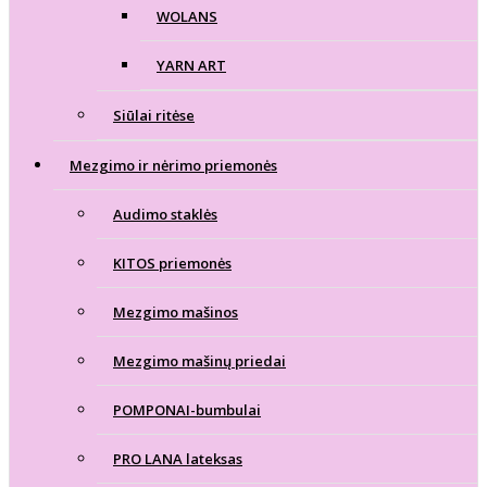
WOLANS
YARN ART
Siūlai ritėse
Mezgimo ir nėrimo priemonės
Audimo staklės
KITOS priemonės
Mezgimo mašinos
Mezgimo mašinų priedai
POMPONAI-bumbulai
PRO LANA lateksas