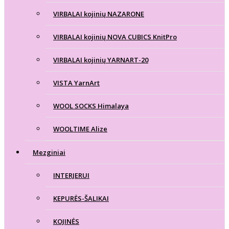
VIRBALAI kojinių NAZARONE
VIRBALAI kojinių NOVA CUBICS KnitPro
VIRBALAI kojinių YARNART-20
VISTA YarnArt
WOOL SOCKS Himalaya
WOOLTIME Alize
Mezginiai
INTERJERUI
KEPURĖS-ŠALIKAI
KOJINĖS