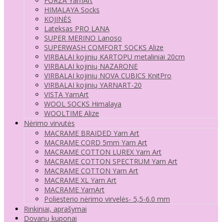
FORZA YarnArt
HIMALAYA Socks
KOJINĖS
Lateksas PRO LANA
SUPER MERINO Lanoso
SUPERWASH COMFORT SOCKS Alize
VIRBALAI kojinių KARTOPU metaliniai 20cm
VIRBALAI kojinių NAZARONE
VIRBALAI kojinių NOVA CUBICS KnitPro
VIRBALAI kojinių YARNART-20
VISTA YarnArt
WOOL SOCKS Himalaya
WOOLTIME Alize
Nėrimo virvutės
MACRAME BRAIDED Yarn Art
MACRAME CORD 5mm Yarn Art
MACRAME COTTON LUREX Yarn Art
MACRAME COTTON SPECTRUM Yarn Art
MACRAME COTTON Yarn Art
MACRAME XL Yarn Art
MACRAME YarnArt
Poliesterio nėrimo virvelės- 5,5-6.0 mm
Rinkiniai, aprašymai
Dovanų kuponai