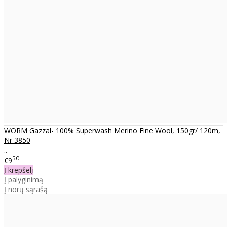
WORM Gazzal- 100% Superwash Merino Fine Wool, 150gr/ 120m,
Nr 3850
..
50
€9
Į krepšelį
Į palyginimą
Į norų sąrašą