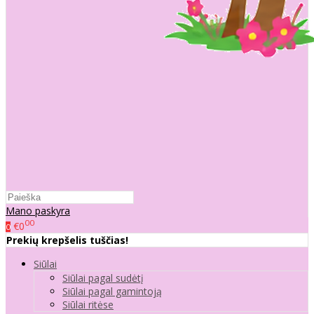
Mano paskyra
00
€0
0
Prekių krepšelis tuščias!
Siūlai
Siūlai pagal sudėtį
Siūlai pagal gamintoją
Siūlai ritėse