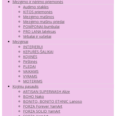
Mezgimo ir nėrimo priemonės
Audimo staklės
KITOS priemonės
Mezgimo mašinos
Mezgimo mašinų priedai
POMPONAI-bumbulai
PRO LANA lateksas
Virbalai ir vąšeliai
Mezginiai
INTERJERUI
KEPURĖS-ŠALIKAI
KOJINĖS
Pirštinės
PLEDAI
VAIKAMS
VYRAMS
MOTERIMS
Kojinių pasaulis
ARTISAN SUPERWASH Alize
BOHO Nako
BONITO, BONITO ETHNIC Lanoso
FORZA Forever YarnArt
FORZA SOLID YarnArt