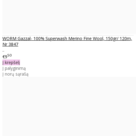
WORM Gazzal- 100% Superwash Merino Fine Wool, 150gr/ 120m,
Nr 3847
..
50
€9
Į krepšelį
Į palyginimą
Į norų sąrašą