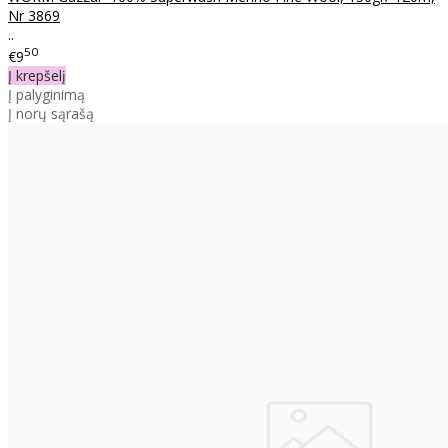
Nr 3869
..
50
€9
Į krepšelį
Į palyginimą
Į norų sąrašą