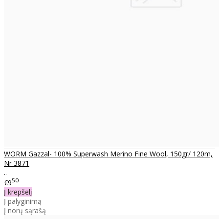
WORM Gazzal- 100% Superwash Merino Fine Wool, 150gr/ 120m,
Nr 3871
..
50
€9
Į krepšelį
Į palyginimą
Į norų sąrašą