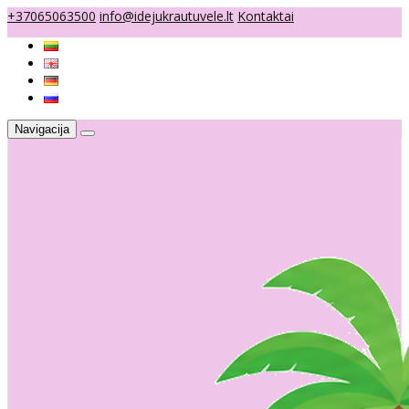
+37065063500
info@idejukrautuvele.lt
Kontaktai
Navigacija