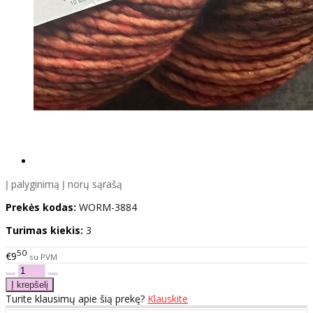
Į palyginimą
Į norų sąrašą
Prekės kodas:
WORM-3884
Turimas kiekis:
3
50
€9
su PVM
Turite klausimų apie šią prekę?
Klauskite