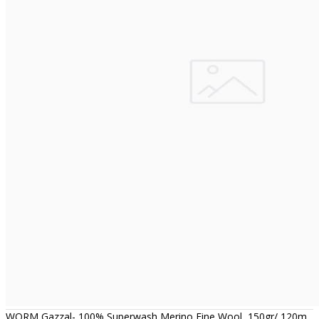
WORM Gazzal- 100% Superwash Merino Fine Wool, 150gr/ 120m,