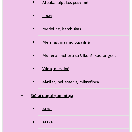
Alpaka, alpakos pusvilnė
Linas
Medvilnė, bambukas
Merinas, merino pusvilnė
Mohera, mohera su šilku, šilkas, angora
Vilna, pusvilnė
Akrilas, poliesteris, mikrofibra
Siūlai pagal gamintoją
ADDI
ALIZE