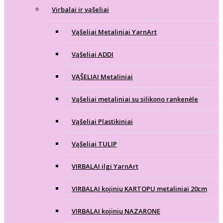
Virbalai ir vąšeliai
Vąšeliai Metaliniai YarnArt
Vąšeliai ADDI
VĄŠELIAI Metaliniai
Vąšeliai metaliniai su silikono rankenėle
Vąšeliai Plastikiniai
Vąšeliai TULIP
VIRBALAI ilgi YarnArt
VIRBALAI kojinių KARTOPU metaliniai 20cm
VIRBALAI kojinių NAZARONE