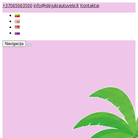
+37065063500
info@idejukrautuvele.lt
Kontaktai
Navigacija