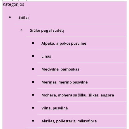
Kategorijos
Siūlai
Siūlai pagal sudėtį
Alpaka, alpakos pusvilnė
Linas
Medvilnė, bambukas
Merinas, merino pusvilnė
Mohera, mohera su šilku, šilkas, angora
Vilna, pusvilnė
Akrilas, poliesteris, mikrofibra