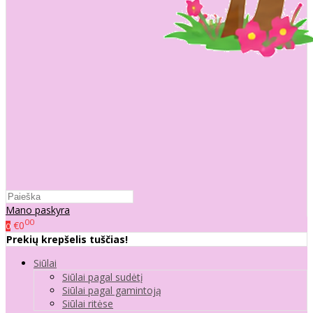
Mano paskyra
00
€0
0
Prekių krepšelis tuščias!
Siūlai
Siūlai pagal sudėtį
Siūlai pagal gamintoją
Siūlai ritėse