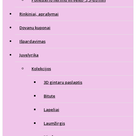
Rinkiniai, aprašymai
Dovanų kuponai
Išpardavimas
Juvelyrika
Kolekcijos
3D gintaru paslaptis
Bitute
Lapeliai
Laumžirgis