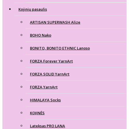
Kojinių pasaulis
ARTISAN SUPERWASH Alize
BOHO Nako
BONITO, BONITO ETHNIC Lanoso
FORZA Forever YarnArt
FORZA SOLID YarnArt
FORZA YarnArt
HIMALAYA Socks
KOJINĖS
Lateksas PRO LANA