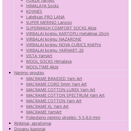
FORZA YarnArt
HIMALAYA Socks
KOJINĖS
Lateksas PRO LANA
SUPER MERINO Lanoso
SUPERWASH COMFORT SOCKS Alize
VIRBALAI kojinių KARTOPU metaliniai 20cm
VIRBALAI kojinių NAZARONE
VIRBALAI kojinių NOVA CUBICS KnitPro
VIRBALAI kojinių YARNART-20
VISTA YarnArt
WOOL SOCKS Himalaya
WOOLTIME Alize
Nėrimo virvutės
MACRAME BRAIDED Yarn Art
MACRAME CORD 5mm Yarn Art
MACRAME COTTON LUREX Yarn Art
MACRAME COTTON SPECTRUM Yarn Art
MACRAME COTTON Yarn Art
MACRAME XL Yarn Art
MACRAME YarnArt
Poliesterio nėrimo virvelės- 5,5-6.0 mm
Rinkiniai, aprašymai
Dovanų kuponai