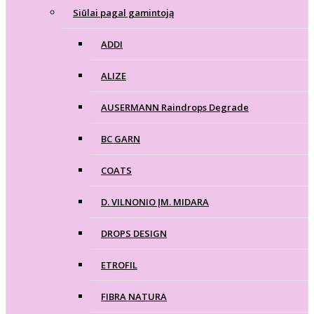
Siūlai pagal gamintoją
ADDI
ALIZE
AUSERMANN Raindrops Degrade
BC GARN
COATS
D. VILNONIO ĮM. MIDARA
DROPS DESIGN
ETROFIL
FIBRA NATURA