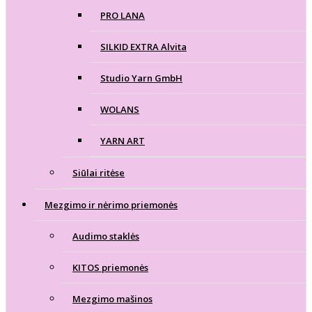
PRO LANA
SILKID EXTRA Alvita
Studio Yarn GmbH
WOLANS
YARN ART
Siūlai ritėse
Mezgimo ir nėrimo priemonės
Audimo staklės
KITOS priemonės
Mezgimo mašinos