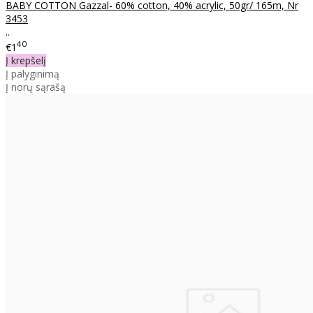
BABY COTTON Gazzal- 60% cotton, 40% acrylic, 50gr/ 165m, Nr
3453
..
40
€1
Į krepšelį
Į palyginimą
Į norų sąrašą