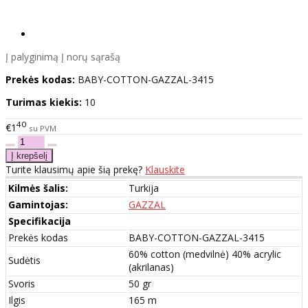
Į palyginimą
Į norų sąrašą
Prekės kodas:
BABY-COTTON-GAZZAL-3415
Turimas kiekis:
10
40
€1
su PVM
Turite klausimų apie šią prekę?
Klauskite
Kilmės šalis:
Turkija
Gamintojas:
GAZZAL
Specifikacija
Prekės kodas
BABY-COTTON-GAZZAL-3415
60% cotton (medvilnė) 40% acrylic
Sudėtis
(akrilanas)
Svoris
50 gr
Ilgis
165 m