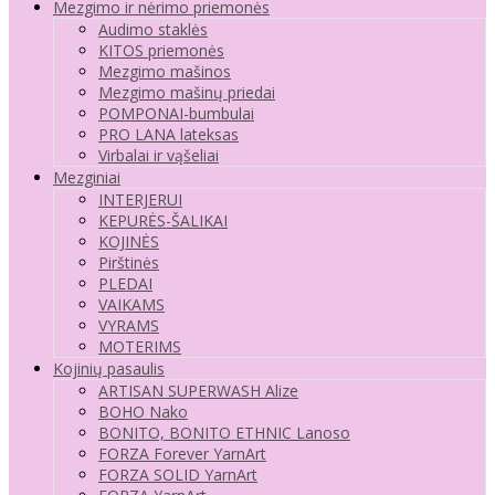
Mezgimo ir nėrimo priemonės
Audimo staklės
KITOS priemonės
Mezgimo mašinos
Mezgimo mašinų priedai
POMPONAI-bumbulai
PRO LANA lateksas
Virbalai ir vąšeliai
Mezginiai
INTERJERUI
KEPURĖS-ŠALIKAI
KOJINĖS
Pirštinės
PLEDAI
VAIKAMS
VYRAMS
MOTERIMS
Kojinių pasaulis
ARTISAN SUPERWASH Alize
BOHO Nako
BONITO, BONITO ETHNIC Lanoso
FORZA Forever YarnArt
FORZA SOLID YarnArt