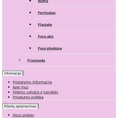
Nimfa
Perlinukas
Plastake
Povo akis
Povo plunksna
Priemonės
Informacija
Pristatymo Informacija
Apie mus
Pirkimo sąlygos ir taisyklės
Privatumo politika
Klientų aptarnavimas
Visos prekės