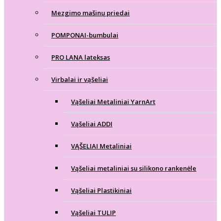
Mezgimo mašinų priedai
POMPONAI-bumbulai
PRO LANA lateksas
Virbalai ir vąšeliai
Vąšeliai Metaliniai YarnArt
Vąšeliai ADDI
VĄŠELIAI Metaliniai
Vąšeliai metaliniai su silikono rankenėle
Vąšeliai Plastikiniai
Vąšeliai TULIP