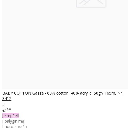
BABY COTTON Gazzal- 60% cotton, 40% acrylic, 50gr/ 165m, Nr
3412
..
40
€1
Į krepšelį
Į palyginimą
Į norų sąrašą