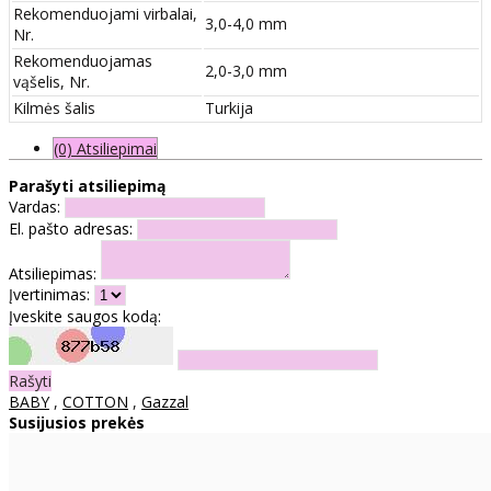
Rekomenduojami virbalai,
3,0-4,0 mm
Nr.
Rekomenduojamas
2,0-3,0 mm
vąšelis, Nr.
Kilmės šalis
Turkija
(0) Atsiliepimai
Parašyti atsiliepimą
Vardas:
El. pašto adresas:
Atsiliepimas:
Įvertinimas:
Įveskite saugos kodą:
Rašyti
BABY
,
COTTON
,
Gazzal
Susijusios prekės