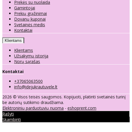
Prekės su nuolaida
Gamintojai
Prekių grąžinimai
Dovanų kuponai
Svetainės medis
Kontaktai
Klientams
Klientams
Užsakymų istorija
Norų sąrašas
Kontaktai
+37065063500
info@idejukrautuvele.lt
2026 © Visos teisės saugomos. Kopijuoti, platinti svetainės turinį
be autorių sutikimo draudžiama.
Elektroninių parduotuvių nuoma
-
eshoprent.com
Rašyti
Skambinti