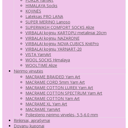
FORZA YarnArt
HIMALAYA Socks
KOJINĖS
Lateksas PRO LANA
SUPER MERINO Lanoso
SUPERWASH COMFORT SOCKS Alize
VIRBALAI kojinių KARTOPU metaliniai 20cm
VIRBALAI kojinių NAZARONE
VIRBALAI kojinių NOVA CUBICS KnitPro
VIRBALAI kojinių YARNART-20
VISTA YarnArt
WOOL SOCKS Himalaya
WOOLTIME Alize
Nėrimo virvutės
MACRAME BRAIDED Yarn Art
MACRAME CORD 5mm Yarn Art
MACRAME COTTON LUREX Yarn Art
MACRAME COTTON SPECTRUM Yarn Art
MACRAME COTTON Yarn Art
MACRAME XL Yarn Art
MACRAME YarnArt
Poliesterio nėrimo virvelės- 5,5-6.0 mm
Rinkiniai, aprašymai
Dovanų kuponai