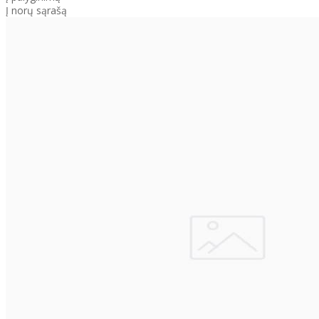
Į norų sąrašą