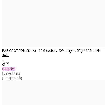
BABY COTTON Gazzal- 60% cotton, 40% acrylic, 50gr/ 165m, Nr
3416
..
40
€1
Į krepšelį
Į palyginimą
Į norų sąrašą