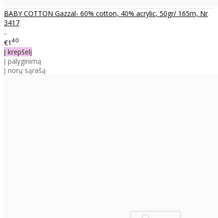
BABY COTTON Gazzal- 60% cotton, 40% acrylic, 50gr/ 165m, Nr
3417
..
40
€1
Į krepšelį
Į palyginimą
Į norų sąrašą