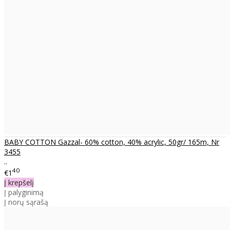
BABY COTTON Gazzal- 60% cotton, 40% acrylic, 50gr/ 165m, Nr
3455
..
40
€1
Į krepšelį
Į palyginimą
Į norų sąrašą