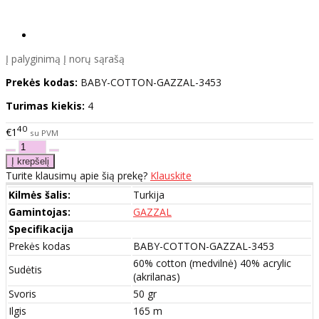
Į palyginimą
Į norų sąrašą
Prekės kodas:
BABY-COTTON-GAZZAL-3453
Turimas kiekis:
4
40
€1
su PVM
Turite klausimų apie šią prekę?
Klauskite
Kilmės šalis:
Turkija
Gamintojas:
GAZZAL
Specifikacija
Prekės kodas
BABY-COTTON-GAZZAL-3453
60% cotton (medvilnė) 40% acrylic
Sudėtis
(akrilanas)
Svoris
50 gr
Ilgis
165 m