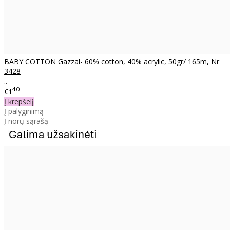
BABY COTTON Gazzal- 60% cotton, 40% acrylic, 50gr/ 165m, Nr
3428
..
40
€1
Į krepšelį
Į palyginimą
Į norų sąrašą