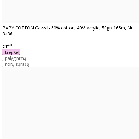
BABY COTTON Gazzal- 60% cotton, 40% acrylic, 50gr/ 165m, Nr
3436
..
40
€1
Į krepšelį
Į palyginimą
Į norų sąrašą