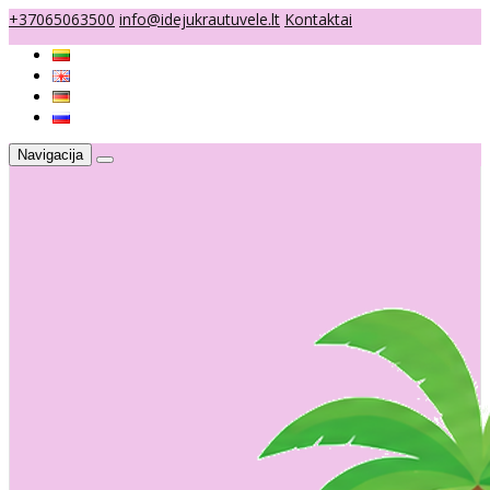
+37065063500
info@idejukrautuvele.lt
Kontaktai
Navigacija