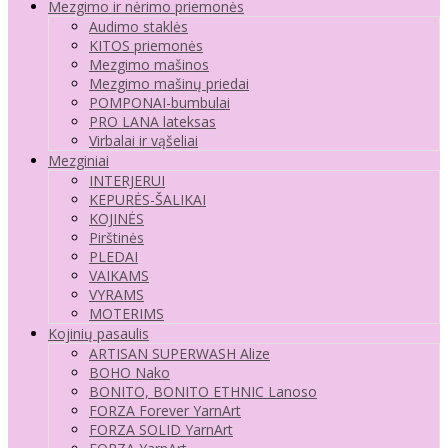
Mezgimo ir nėrimo priemonės
Audimo staklės
KITOS priemonės
Mezgimo mašinos
Mezgimo mašinų priedai
POMPONAI-bumbulai
PRO LANA lateksas
Virbalai ir vąšeliai
Mezginiai
INTERJERUI
KEPURĖS-ŠALIKAI
KOJINĖS
Pirštinės
PLEDAI
VAIKAMS
VYRAMS
MOTERIMS
Kojinių pasaulis
ARTISAN SUPERWASH Alize
BOHO Nako
BONITO, BONITO ETHNIC Lanoso
FORZA Forever YarnArt
FORZA SOLID YarnArt