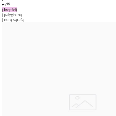
40
€1
Į krepšelį
Į palyginimą
Į norų sąrašą