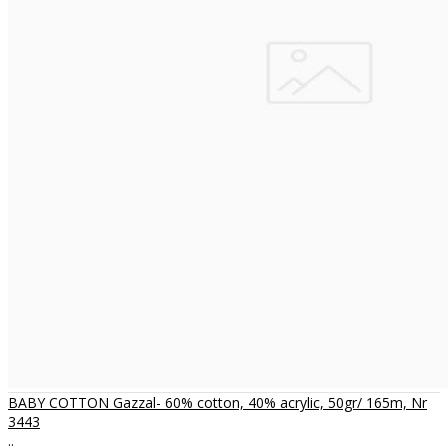
BABY COTTON Gazzal- 60% cotton, 40% acrylic, 50gr/ 165m, Nr
3443
..