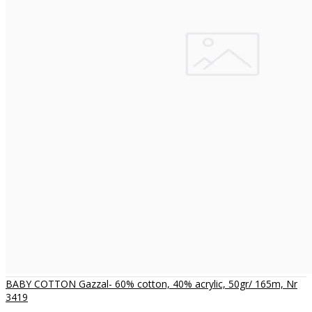
BABY COTTON Gazzal- 60% cotton, 40% acrylic, 50gr/ 165m, Nr
3419
..