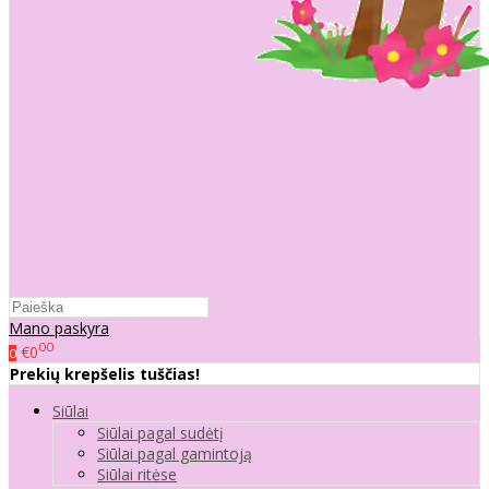
Mano paskyra
00
€0
0
Prekių krepšelis tuščias!
Siūlai
Siūlai pagal sudėtį
Siūlai pagal gamintoją
Siūlai ritėse