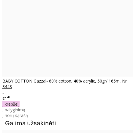
BABY COTTON Gazzal- 60% cotton, 40% acrylic, 50gr/ 165m, Nr
3448
..
40
€1
Į krepšelį
Į palyginimą
Į norų sąrašą