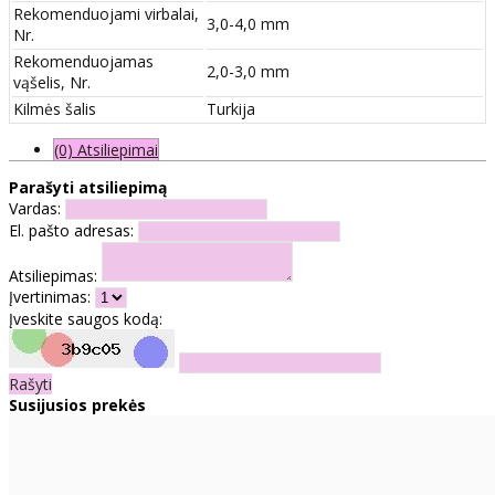
Rekomenduojami virbalai,
3,0-4,0 mm
Nr.
Rekomenduojamas
2,0-3,0 mm
vąšelis, Nr.
Kilmės šalis
Turkija
(0) Atsiliepimai
Parašyti atsiliepimą
Vardas:
El. pašto adresas:
Atsiliepimas:
Įvertinimas:
Įveskite saugos kodą:
Rašyti
Susijusios prekės