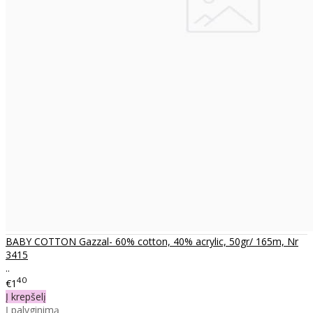
BABY COTTON Gazzal- 60% cotton, 40% acrylic, 50gr/ 165m, Nr
3415
..
40
€1
Į krepšelį
Į palyginimą