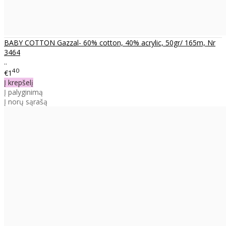
BABY COTTON Gazzal- 60% cotton, 40% acrylic, 50gr/ 165m, Nr
3464
..
40
€1
Į krepšelį
Į palyginimą
Į norų sąrašą