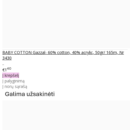
BABY COTTON Gazzal- 60% cotton, 40% acrylic, 50gr/ 165m, Nr
3430
..
40
€1
Į krepšelį
Į palyginimą
Į norų sąrašą