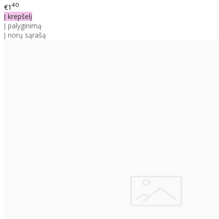
40
€1
Į krepšelį
Į palyginimą
Į norų sąrašą