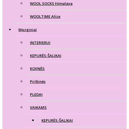
WOOL SOCKS Himalaya
WOOLTIME Alize
Mezginiai
INTERJERUI
KEPURĖS-ŠALIKAI
KOJINĖS
Pirštinės
PLEDAI
VAIKAMS
KEPURĖS-ŠALIKAI