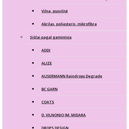
Vilna, pusvilnė
Akrilas, poliesteris, mikrofibra
Siūlai pagal gamintoją
ADDI
ALIZE
AUSERMANN Raindrops Degrade
BC GARN
COATS
D. VILNONIO ĮM. MIDARA
DROPS DESIGN