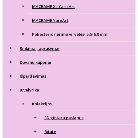
MACRAME XL Yarn Art
MACRAME YarnArt
Poliesterio nėrimo virvelės- 5,5-6.0 mm
Rinkiniai, aprašymai
Dovanų kuponai
Išpardavimas
Juvelyrika
Kolekcijos
3D gintaru paslaptis
Bitute