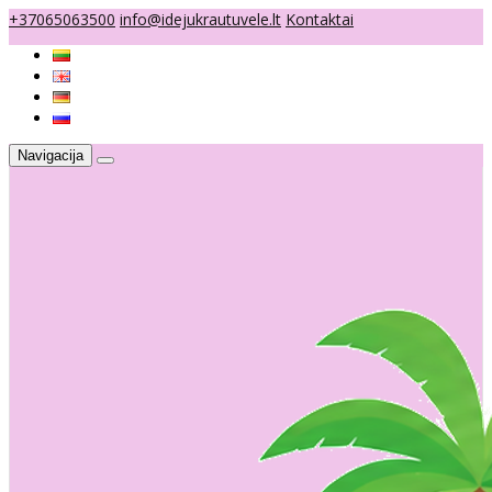
+37065063500
info@idejukrautuvele.lt
Kontaktai
Navigacija