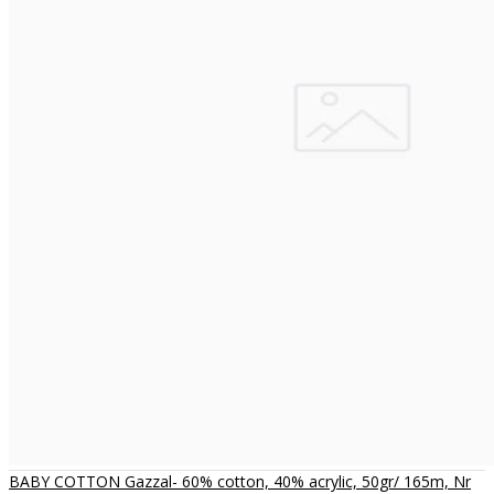
BABY COTTON Gazzal- 60% cotton, 40% acrylic, 50gr/ 165m, Nr