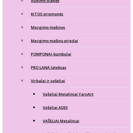
Audimo staklės
KITOS priemonės
Mezgimo mašinos
Mezgimo mašinų priedai
POMPONAI-bumbulai
PRO LANA lateksas
Virbalai ir vąšeliai
Vąšeliai Metaliniai YarnArt
Vąšeliai ADDI
VĄŠELIAI Metaliniai