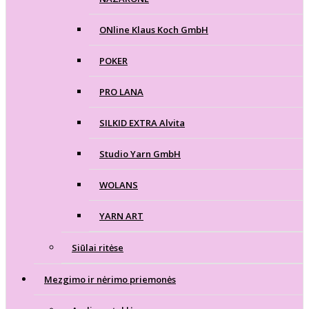
ONline Klaus Koch GmbH
POKER
PRO LANA
SILKID EXTRA Alvita
Studio Yarn GmbH
WOLANS
YARN ART
Siūlai ritėse
Mezgimo ir nėrimo priemonės