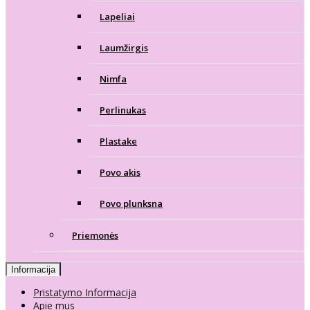
Lapeliai
Laumžirgis
Nimfa
Perlinukas
Plastake
Povo akis
Povo plunksna
Priemonės
Informacija
Pristatymo Informacija
Apie mus