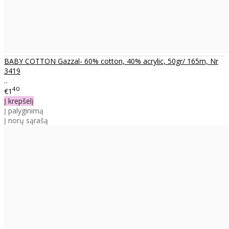
BABY COTTON Gazzal- 60% cotton, 40% acrylic, 50gr/ 165m, Nr
3419
..
40
€1
Į krepšelį
Į palyginimą
Į norų sąrašą