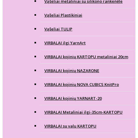
Vąšeliai metaliniai su silikono rankenėle
Vąšeliai Plastikiniai
Vąšeliai TULIP
VIRBALAI ilgi YarnArt
VIRBALAI kojinių KARTOPU metaliniai 20cm
VIRBALAI kojinių NAZARONE
VIRBALAI kojinių NOVA CUBICS KnitPro
VIRBALAI kojinių YARNART-20
VIRBALAI Metaliniai ilgi-35cm-KARTOPU
VIRBALAI su valu KARTOPU