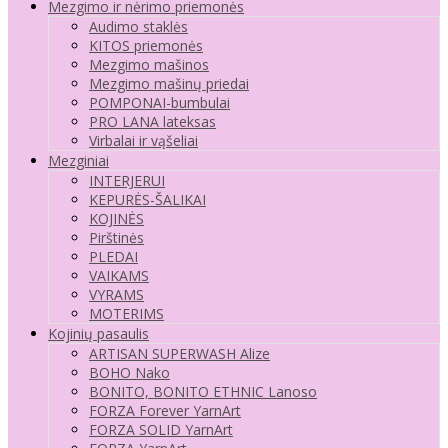
Mezgimo ir nėrimo priemonės
Audimo staklės
KITOS priemonės
Mezgimo mašinos
Mezgimo mašinų priedai
POMPONAI-bumbulai
PRO LANA lateksas
Virbalai ir vąšeliai
Mezginiai
INTERJERUI
KEPURĖS-ŠALIKAI
KOJINĖS
Pirštinės
PLEDAI
VAIKAMS
VYRAMS
MOTERIMS
Kojinių pasaulis
ARTISAN SUPERWASH Alize
BOHO Nako
BONITO, BONITO ETHNIC Lanoso
FORZA Forever YarnArt
FORZA SOLID YarnArt