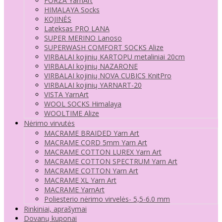
FORZA YarnArt
HIMALAYA Socks
KOJINĖS
Lateksas PRO LANA
SUPER MERINO Lanoso
SUPERWASH COMFORT SOCKS Alize
VIRBALAI kojinių KARTOPU metaliniai 20cm
VIRBALAI kojinių NAZARONE
VIRBALAI kojinių NOVA CUBICS KnitPro
VIRBALAI kojinių YARNART-20
VISTA YarnArt
WOOL SOCKS Himalaya
WOOLTIME Alize
Nėrimo virvutės
MACRAME BRAIDED Yarn Art
MACRAME CORD 5mm Yarn Art
MACRAME COTTON LUREX Yarn Art
MACRAME COTTON SPECTRUM Yarn Art
MACRAME COTTON Yarn Art
MACRAME XL Yarn Art
MACRAME YarnArt
Poliesterio nėrimo virvelės- 5,5-6.0 mm
Rinkiniai, aprašymai
Dovanų kuponai