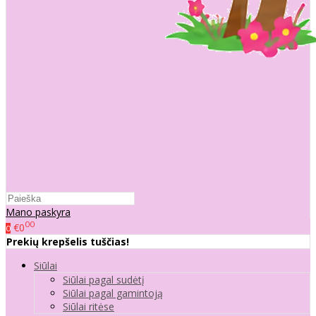
Mano paskyra
00
€0
0
Prekių krepšelis tuščias!
Siūlai
Siūlai pagal sudėtį
Siūlai pagal gamintoją
Siūlai ritėse