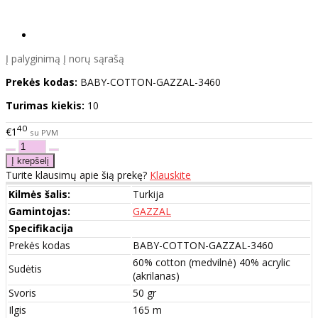
Į palyginimą
Į norų sąrašą
Prekės kodas:
BABY-COTTON-GAZZAL-3460
Turimas kiekis:
10
40
€1
su PVM
Turite klausimų apie šią prekę?
Klauskite
Kilmės šalis:
Turkija
Gamintojas:
GAZZAL
Specifikacija
Prekės kodas
BABY-COTTON-GAZZAL-3460
60% cotton (medvilnė) 40% acrylic
Sudėtis
(akrilanas)
Svoris
50 gr
Ilgis
165 m