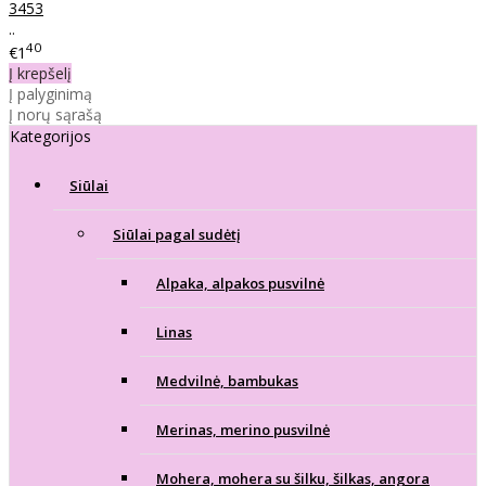
3453
..
40
€1
Į krepšelį
Į palyginimą
Į norų sąrašą
Kategorijos
Siūlai
Siūlai pagal sudėtį
Alpaka, alpakos pusvilnė
Linas
Medvilnė, bambukas
Merinas, merino pusvilnė
Mohera, mohera su šilku, šilkas, angora