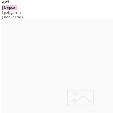
69
€2
Į krepšelį
Į palyginimą
Į norų sąrašą