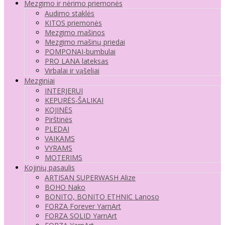
Mezgimo ir nėrimo priemonės
Audimo staklės
KITOS priemonės
Mezgimo mašinos
Mezgimo mašinų priedai
POMPONAI-bumbulai
PRO LANA lateksas
Virbalai ir vąšeliai
Mezginiai
INTERJERUI
KEPURĖS-ŠALIKAI
KOJINĖS
Pirštinės
PLEDAI
VAIKAMS
VYRAMS
MOTERIMS
Kojinių pasaulis
ARTISAN SUPERWASH Alize
BOHO Nako
BONITO, BONITO ETHNIC Lanoso
FORZA Forever YarnArt
FORZA SOLID YarnArt