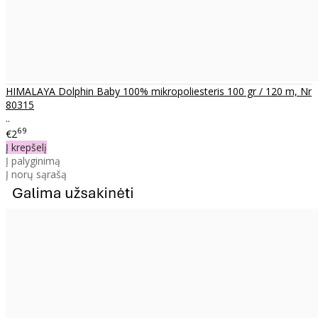
HIMALAYA Dolphin Baby 100% mikropoliesteris 100 gr / 120 m, Nr
80315
..
69
€2
Į krepšelį
Į palyginimą
Į norų sąrašą