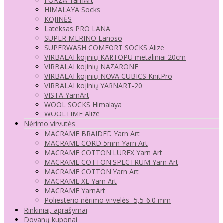
FORZA YarnArt
HIMALAYA Socks
KOJINĖS
Lateksas PRO LANA
SUPER MERINO Lanoso
SUPERWASH COMFORT SOCKS Alize
VIRBALAI kojinių KARTOPU metaliniai 20cm
VIRBALAI kojinių NAZARONE
VIRBALAI kojinių NOVA CUBICS KnitPro
VIRBALAI kojinių YARNART-20
VISTA YarnArt
WOOL SOCKS Himalaya
WOOLTIME Alize
Nėrimo virvutės
MACRAME BRAIDED Yarn Art
MACRAME CORD 5mm Yarn Art
MACRAME COTTON LUREX Yarn Art
MACRAME COTTON SPECTRUM Yarn Art
MACRAME COTTON Yarn Art
MACRAME XL Yarn Art
MACRAME YarnArt
Poliesterio nėrimo virvelės- 5,5-6.0 mm
Rinkiniai, aprašymai
Dovanų kuponai