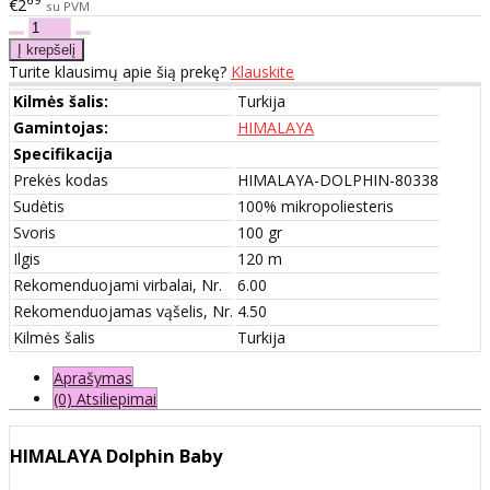
€2
su PVM
Turite klausimų apie šią prekę?
Klauskite
Kilmės šalis:
Turkija
Gamintojas:
HIMALAYA
Specifikacija
Prekės kodas
HIMALAYA-DOLPHIN-80338
Sudėtis
100% mikropoliesteris
Svoris
100 gr
Ilgis
120 m
Rekomenduojami virbalai, Nr.
6.00
Rekomenduojamas vąšelis, Nr.
4.50
Kilmės šalis
Turkija
Aprašymas
(0) Atsiliepimai
HIMALAYA Dolphin Baby