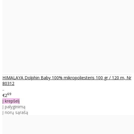
HIMALAYA Dolphin Baby 100% mikropoliesteris 100 gr / 120 m, Nr
80312
..
69
€2
Į krepšelį
Į palyginimą
Į norų sąrašą