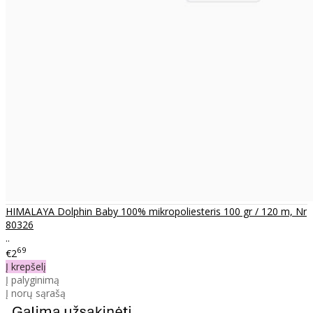
HIMALAYA Dolphin Baby 100% mikropoliesteris 100 gr / 120 m, Nr
80326
..
69
€2
Į krepšelį
Į palyginimą
Į norų sąrašą