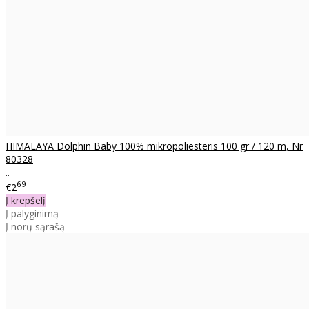
HIMALAYA Dolphin Baby 100% mikropoliesteris 100 gr / 120 m, Nr
80328
..
69
€2
Į krepšelį
Į palyginimą
Į norų sąrašą