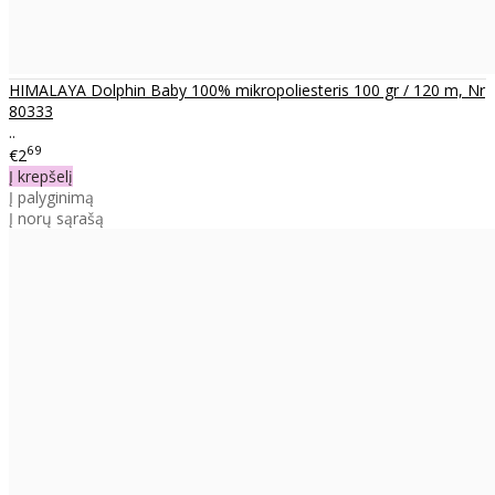
HIMALAYA Dolphin Baby 100% mikropoliesteris 100 gr / 120 m, Nr
80333
..
69
€2
Į krepšelį
Į palyginimą
Į norų sąrašą