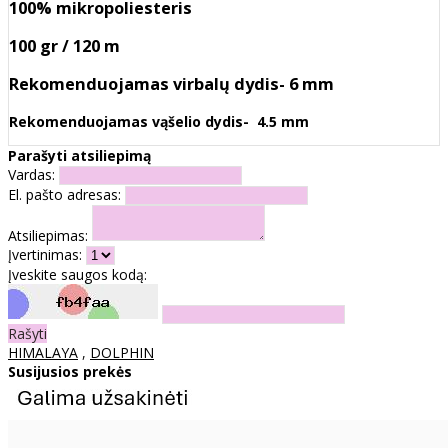
100% mikropoliesteris
100 gr / 120 m
Rekomenduojamas virbalų dydis- 6 mm
Rekomenduojamas vąšelio dydis- 4.5 mm
Parašyti atsiliepimą
Vardas:
El. pašto adresas:
Atsiliepimas:
Įvertinimas:
Įveskite saugos kodą:
Rašyti
HIMALAYA
,
DOLPHIN
Susijusios prekės