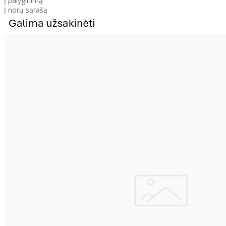
Į palyginimą
Į norų sąrašą