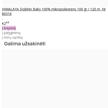
HIMALAYA Dolphin Baby 100% mikropoliesteris 100 gr / 120 m, Nr
80316
..
69
€2
Į krepšelį
Į palyginimą
Į norų sąrašą