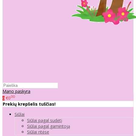
Mano paskyra
00
€0
0
Prekių krepšelis tuščias!
Siūlai
Siūlai pagal sudėtį
Siūlai pagal gamintoją
Siūlai ritėse