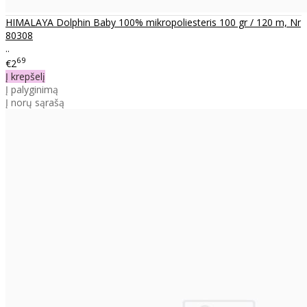
HIMALAYA Dolphin Baby 100% mikropoliesteris 100 gr / 120 m, Nr
80308
..
69
€2
Į krepšelį
Į palyginimą
Į norų sąrašą