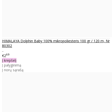
HIMALAYA Dolphin Baby 100% mikropoliesteris 100 gr / 120 m, Nr
80302
..
69
€2
Į krepšelį
Į palyginimą
Į norų sąrašą