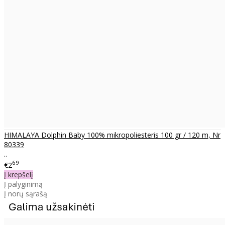
HIMALAYA Dolphin Baby 100% mikropoliesteris 100 gr / 120 m, Nr
80339
..
69
€2
Į krepšelį
Į palyginimą
Į norų sąrašą