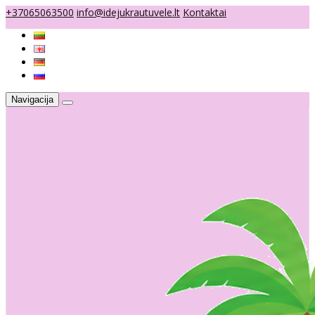
+37065063500
info@idejukrautuvele.lt
Kontaktai
Navigacija