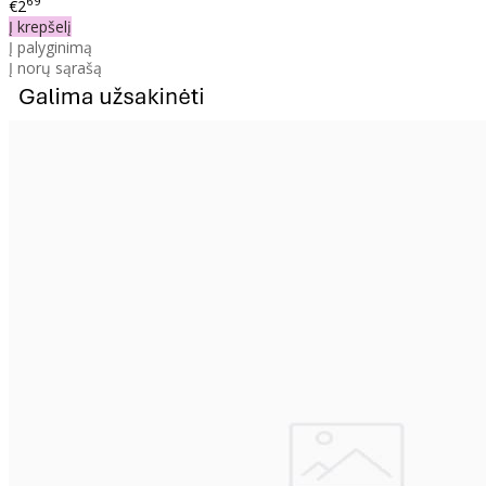
69
€2
Į krepšelį
Į palyginimą
Į norų sąrašą