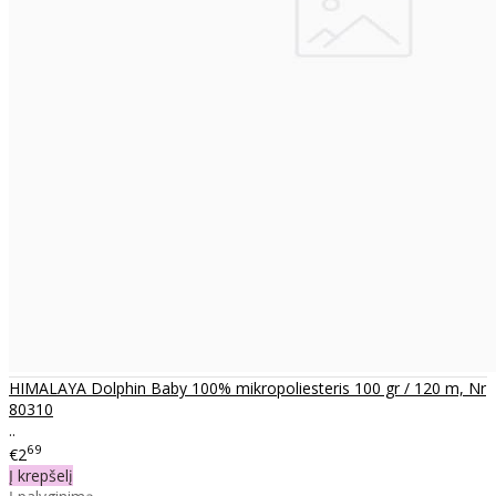
HIMALAYA Dolphin Baby 100% mikropoliesteris 100 gr / 120 m, Nr
80310
..
69
€2
Į krepšelį