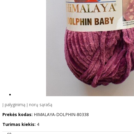
Į palyginimą
Į norų sąrašą
Prekės kodas:
HIMALAYA-DOLPHIN-80338
Turimas kiekis:
4
69