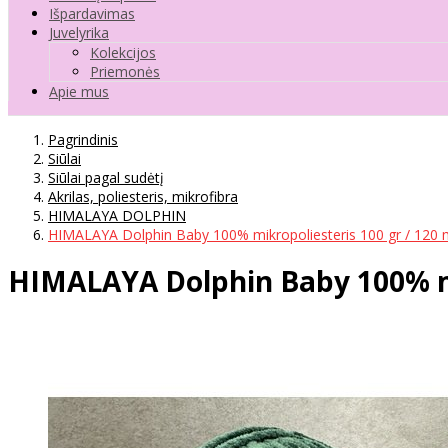
Išpardavimas
Juvelyrika
Kolekcijos
Priemonės
Apie mus
Pagrindinis
Siūlai
Siūlai pagal sudėtį
Akrilas, poliesteris, mikrofibra
HIMALAYA DOLPHIN
HIMALAYA Dolphin Baby 100% mikropoliesteris 100 gr / 120 
HIMALAYA Dolphin Baby 100% mik