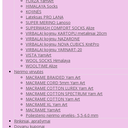
FORZA YarnArt
HIMALAYA Socks
KOJINĖS
Lateksas PRO LANA
SUPER MERINO Lanoso
SUPERWASH COMFORT SOCKS Alize
VIRBALAI kojinių KARTOPU metaliniai 20cm
VIRBALAI kojinių NAZARONE
VIRBALAI kojinių NOVA CUBICS KnitPro
VIRBALAI kojinių YARNART-20
VISTA YarnArt
WOOL SOCKS Himalaya
WOOLTIME Alize
Nėrimo virvutės
MACRAME BRAIDED Yarn Art
MACRAME CORD 5mm Yarn Art
MACRAME COTTON LUREX Yarn Art
MACRAME COTTON SPECTRUM Yarn Art
MACRAME COTTON Yarn Art
MACRAME XL Yarn Art
MACRAME YarnArt
Poliesterio nėrimo virvelės- 5,5-6.0 mm
Rinkiniai, aprašymai
Dovanų kuponai