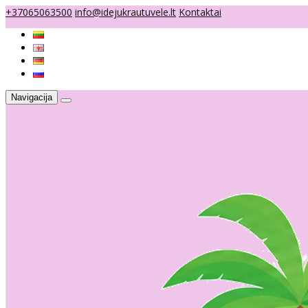
+37065063500
info@idejukrautuvele.lt
Kontaktai
Navigacija