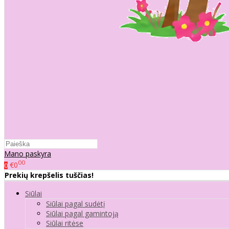
Mano paskyra
00
€0
0
Prekių krepšelis tuščias!
Siūlai
Siūlai pagal sudėtį
Siūlai pagal gamintoją
Siūlai ritėse