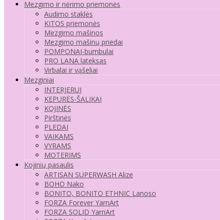
Mezgimo ir nėrimo priemonės
Audimo staklės
KITOS priemonės
Mezgimo mašinos
Mezgimo mašinų priedai
POMPONAI-bumbulai
PRO LANA lateksas
Virbalai ir vąšeliai
Mezginiai
INTERJERUI
KEPURĖS-ŠALIKAI
KOJINĖS
Pirštinės
PLEDAI
VAIKAMS
VYRAMS
MOTERIMS
Kojinių pasaulis
ARTISAN SUPERWASH Alize
BOHO Nako
BONITO, BONITO ETHNIC Lanoso
FORZA Forever YarnArt
FORZA SOLID YarnArt