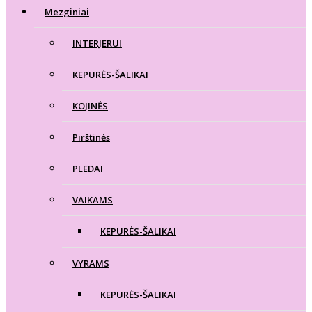
Mezginiai
INTERJERUI
KEPURĖS-ŠALIKAI
KOJINĖS
Pirštinės
PLEDAI
VAIKAMS
KEPURĖS-ŠALIKAI
VYRAMS
KEPURĖS-ŠALIKAI