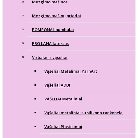
Mezgimo mašinos
Mezgimo mašinų priedai
POMPONAI-bumbulai
PRO LANA lateksas
Virbalai ir vąšeliai
Vąšeliai Metaliniai YarnArt
Vąšeliai ADDI
VĄŠELIAI Metaliniai
Vąšeliai metaliniai su silikono rankenėle
Vąšeliai Plastikiniai