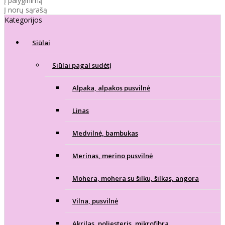
Į palyginimą
Į norų sąrašą
Kategorijos
Siūlai
Siūlai pagal sudėtį
Alpaka, alpakos pusvilnė
Linas
Medvilnė, bambukas
Merinas, merino pusvilnė
Mohera, mohera su šilku, šilkas, angora
Vilna, pusvilnė
Akrilas, poliesteris, mikrofibra