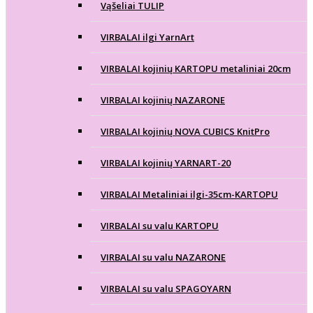
Vąšeliai TULIP
VIRBALAI ilgi YarnArt
VIRBALAI kojinių KARTOPU metaliniai 20cm
VIRBALAI kojinių NAZARONE
VIRBALAI kojinių NOVA CUBICS KnitPro
VIRBALAI kojinių YARNART-20
VIRBALAI Metaliniai ilgi-35cm-KARTOPU
VIRBALAI su valu KARTOPU
VIRBALAI su valu NAZARONE
VIRBALAI su valu SPAGOYARN