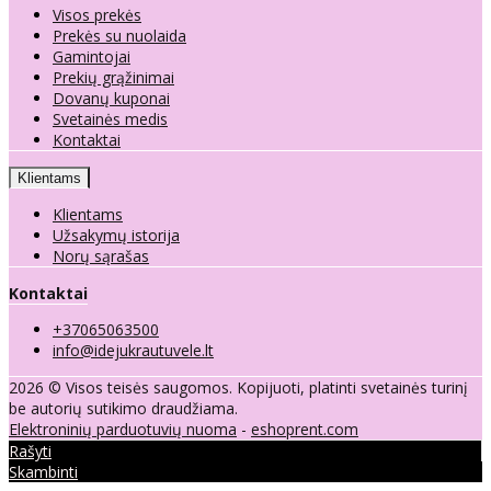
Visos prekės
Prekės su nuolaida
Gamintojai
Prekių grąžinimai
Dovanų kuponai
Svetainės medis
Kontaktai
Klientams
Klientams
Užsakymų istorija
Norų sąrašas
Kontaktai
+37065063500
info@idejukrautuvele.lt
2026 © Visos teisės saugomos. Kopijuoti, platinti svetainės turinį
be autorių sutikimo draudžiama.
Elektroninių parduotuvių nuoma
-
eshoprent.com
Rašyti
Skambinti