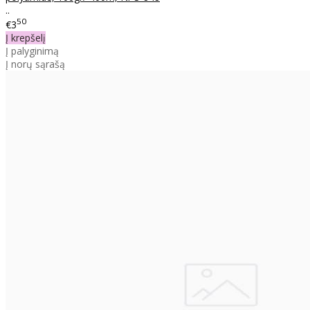
..
50
€3
Į krepšelį
Į palyginimą
Į norų sąrašą