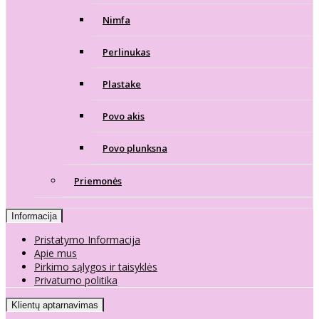
Nimfa
Perlinukas
Plastake
Povo akis
Povo plunksna
Priemonės
Informacija
Pristatymo Informacija
Apie mus
Pirkimo sąlygos ir taisyklės
Privatumo politika
Klientų aptarnavimas