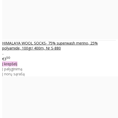
HIMALAYA WOOL SOCKS- 75% superwash merino, 25%
polyamide, 100gr/ 400m, Nr S-880
..
50
€3
Į krepšelį
Į palyginimą
Į norų sąrašą