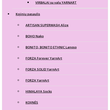
VIRBALAI su valu YARNART
Kojinių pasaulis
ARTISAN SUPERWASH Alize
BOHO Nako
BONITO, BONITO ETHNIC Lanoso
FORZA Forever YarnArt
FORZA SOLID YarnArt
FORZA YarnArt
HIMALAYA Socks
KOJINĖS