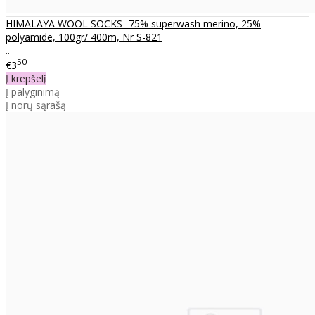
HIMALAYA WOOL SOCKS- 75% superwash merino, 25%
polyamide, 100gr/ 400m, Nr S-821
..
50
€3
Į krepšelį
Į palyginimą
Į norų sąrašą