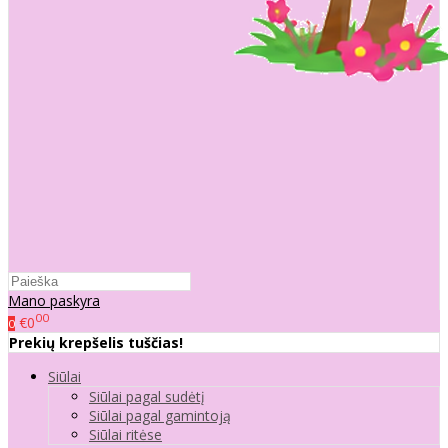
Mano paskyra
00
€0
0
Prekių krepšelis tuščias!
Siūlai
Siūlai pagal sudėtį
Siūlai pagal gamintoją
Siūlai ritėse