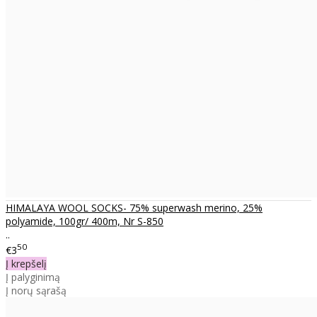
HIMALAYA WOOL SOCKS- 75% superwash merino, 25%
polyamide, 100gr/ 400m, Nr S-850
..
50
€3
Į krepšelį
Į palyginimą
Į norų sąrašą