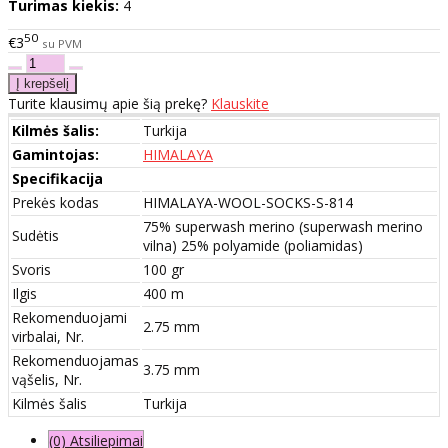
Turimas kiekis:
4
50
€3
su PVM
Turite klausimų apie šią prekę?
Klauskite
Kilmės šalis:
Turkija
Gamintojas:
HIMALAYA
Specifikacija
Prekės kodas
HIMALAYA-WOOL-SOCKS-S-814
75% superwash merino (superwash merino
Sudėtis
vilna) 25% polyamide (poliamidas)
Svoris
100 gr
Ilgis
400 m
Rekomenduojami
2.75 mm
virbalai, Nr.
Rekomenduojamas
3.75 mm
vąšelis, Nr.
Kilmės šalis
Turkija
(0) Atsiliepimai