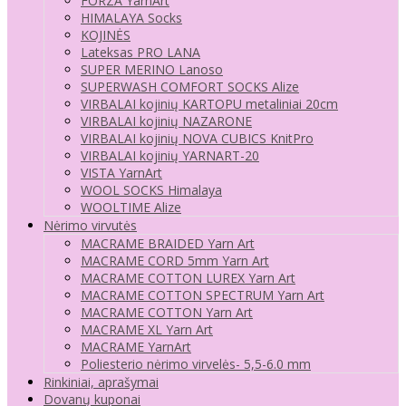
FORZA YarnArt
HIMALAYA Socks
KOJINĖS
Lateksas PRO LANA
SUPER MERINO Lanoso
SUPERWASH COMFORT SOCKS Alize
VIRBALAI kojinių KARTOPU metaliniai 20cm
VIRBALAI kojinių NAZARONE
VIRBALAI kojinių NOVA CUBICS KnitPro
VIRBALAI kojinių YARNART-20
VISTA YarnArt
WOOL SOCKS Himalaya
WOOLTIME Alize
Nėrimo virvutės
MACRAME BRAIDED Yarn Art
MACRAME CORD 5mm Yarn Art
MACRAME COTTON LUREX Yarn Art
MACRAME COTTON SPECTRUM Yarn Art
MACRAME COTTON Yarn Art
MACRAME XL Yarn Art
MACRAME YarnArt
Poliesterio nėrimo virvelės- 5,5-6.0 mm
Rinkiniai, aprašymai
Dovanų kuponai