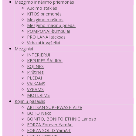
Mezgimo ir nėrimo priemonės
Audimo staklės
KITOS priemonės
Mezgimo mašinos
Mezgimo mašinų priedai
POMPONAI-bumbulai
PRO LANA lateksas
Virbalai ir vąšeliai
Mezginiai
INTERJERUI
KEPURĖS-ŠALIKAI
KOJINĖS
Pirštinės
PLEDAI
VAIKAMS
VYRAMS
MOTERIMS
Kojinių pasaulis
ARTISAN SUPERWASH Alize
BOHO Nako
BONITO, BONITO ETHNIC Lanoso
FORZA Forever YarnArt
FORZA SOLID YarnArt