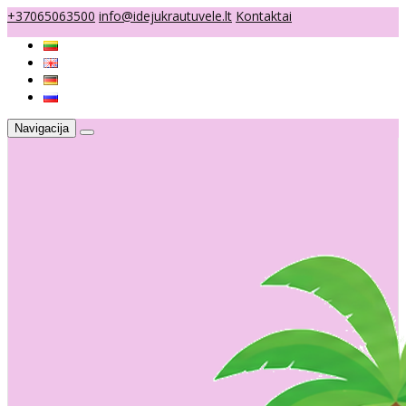
+37065063500
info@idejukrautuvele.lt
Kontaktai
Navigacija