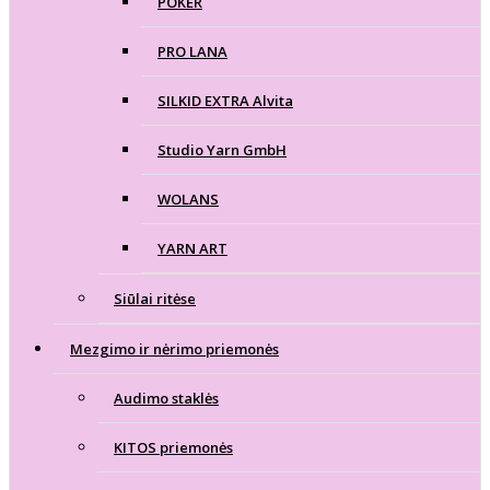
POKER
PRO LANA
SILKID EXTRA Alvita
Studio Yarn GmbH
WOLANS
YARN ART
Siūlai ritėse
Mezgimo ir nėrimo priemonės
Audimo staklės
KITOS priemonės