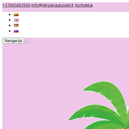
+37065063500
info@idejukrautuvele.lt
Kontaktai
Navigacija