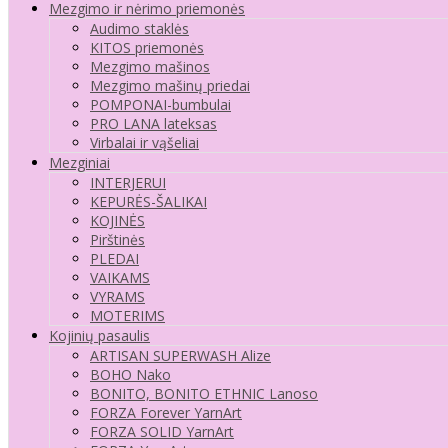
Mezgimo ir nėrimo priemonės
Audimo staklės
KITOS priemonės
Mezgimo mašinos
Mezgimo mašinų priedai
POMPONAI-bumbulai
PRO LANA lateksas
Virbalai ir vąšeliai
Mezginiai
INTERJERUI
KEPURĖS-ŠALIKAI
KOJINĖS
Pirštinės
PLEDAI
VAIKAMS
VYRAMS
MOTERIMS
Kojinių pasaulis
ARTISAN SUPERWASH Alize
BOHO Nako
BONITO, BONITO ETHNIC Lanoso
FORZA Forever YarnArt
FORZA SOLID YarnArt