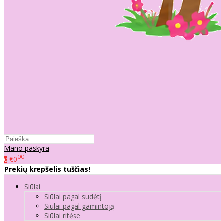
Mano paskyra
00
€0
0
Prekių krepšelis tuščias!
Siūlai
Siūlai pagal sudėtį
Siūlai pagal gamintoją
Siūlai ritėse