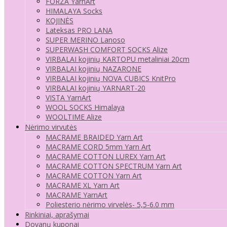
FORZA YarnArt
HIMALAYA Socks
KOJINĖS
Lateksas PRO LANA
SUPER MERINO Lanoso
SUPERWASH COMFORT SOCKS Alize
VIRBALAI kojinių KARTOPU metaliniai 20cm
VIRBALAI kojinių NAZARONE
VIRBALAI kojinių NOVA CUBICS KnitPro
VIRBALAI kojinių YARNART-20
VISTA YarnArt
WOOL SOCKS Himalaya
WOOLTIME Alize
Nėrimo virvutės
MACRAME BRAIDED Yarn Art
MACRAME CORD 5mm Yarn Art
MACRAME COTTON LUREX Yarn Art
MACRAME COTTON SPECTRUM Yarn Art
MACRAME COTTON Yarn Art
MACRAME XL Yarn Art
MACRAME YarnArt
Poliesterio nėrimo virvelės- 5,5-6.0 mm
Rinkiniai, aprašymai
Dovanų kuponai