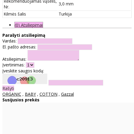
Rekomenduojamas vąšelis,
3,0 mm
Nr.
Kilmės šalis
Turkija
(0) Atsiliepimai
Parašyti atsiliepimą
Vardas:
El. pašto adresas:
Atsiliepimas:
Įvertinimas:
Įveskite saugos kodą:
Rašyti
ORGANIC
,
BABY
,
COTTON
,
Gazzal
Susijusios prekės