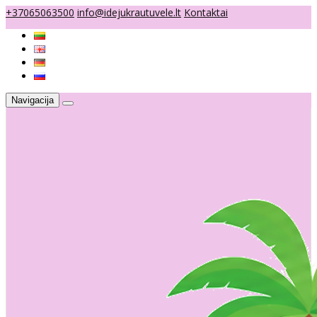
+37065063500
info@idejukrautuvele.lt
Kontaktai
Navigacija