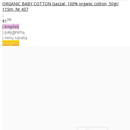
ORGANIC BABY COTTON Gazzal- 100% organic cotton, 50gr/
115m, Nr 437
..
70
€1
Į krepšelį
Į palyginimą
Į norų sąrašą
Naujiena