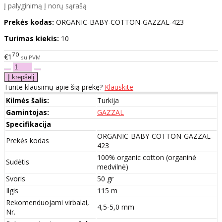
Į palyginimą
Į norų sąrašą
Prekės kodas:
ORGANIC-BABY-COTTON-GAZZAL-423
Turimas kiekis:
10
70
€1
su PVM
Turite klausimų apie šią prekę?
Klauskite
Kilmės šalis:
Turkija
Gamintojas:
GAZZAL
Specifikacija
ORGANIC-BABY-COTTON-GAZZAL-
Prekės kodas
423
100% organic cotton (organinė
Sudėtis
medvilnė)
Svoris
50 gr
Ilgis
115 m
Rekomenduojami virbalai,
4,5-5,0 mm
Nr.