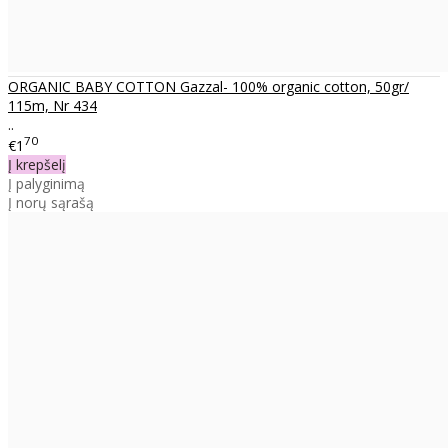
ORGANIC BABY COTTON Gazzal- 100% organic cotton, 50gr/
115m, Nr 434
..
70
€1
Į krepšelį
Į palyginimą
Į norų sąrašą