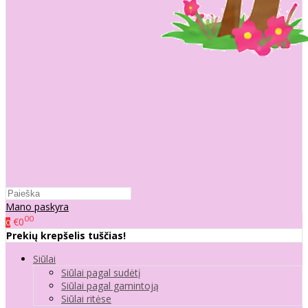
Mano paskyra
00
€0
0
Prekių krepšelis tuščias!
Siūlai
Siūlai pagal sudėtį
Siūlai pagal gamintoją
Siūlai ritėse