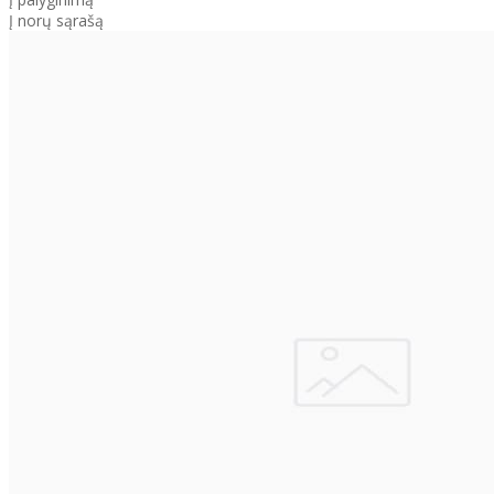
Į norų sąrašą