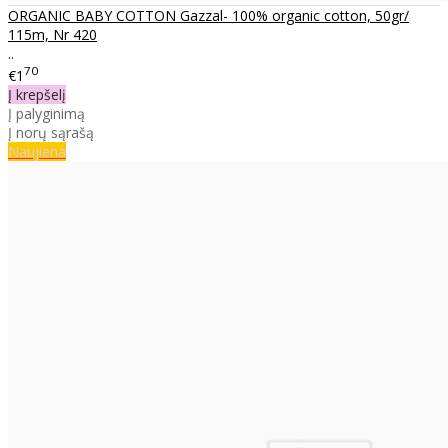
ORGANIC BABY COTTON Gazzal- 100% organic cotton, 50gr/
115m, Nr 420
..
70
€1
Į krepšelį
Į palyginimą
Į norų sąrašą
Naujiena