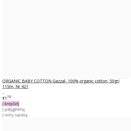
ORGANIC BABY COTTON Gazzal- 100% organic cotton, 50gr/
115m, Nr 421
..
70
€1
Į krepšelį
Į palyginimą
Į norų sąrašą