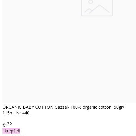
ORGANIC BABY COTTON Gazzal- 100% organic cotton, 50gr/
115m, Nr 440
..
70
€1
Į krepšelį