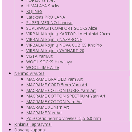
FORZA YarnArt
HIMALAYA Socks
KOJINĖS
Lateksas PRO LANA
SUPER MERINO Lanoso
SUPERWASH COMFORT SOCKS Alize
VIRBALAI kojinių KARTOPU metaliniai 20cm
VIRBALAI kojinių NAZARONE
VIRBALAI kojinių NOVA CUBICS KnitPro
VIRBALAI kojinių YARNART-20
VISTA YarnArt
WOOL SOCKS Himalaya
WOOLTIME Alize
Nėrimo virvutės
MACRAME BRAIDED Yarn Art
MACRAME CORD 5mm Yarn Art
MACRAME COTTON LUREX Yarn Art
MACRAME COTTON SPECTRUM Yarn Art
MACRAME COTTON Yarn Art
MACRAME XL Yarn Art
MACRAME YarnArt
Poliesterio nėrimo virvelės- 5,5-6.0 mm
Rinkiniai, aprašymai
Dovanų kuponai