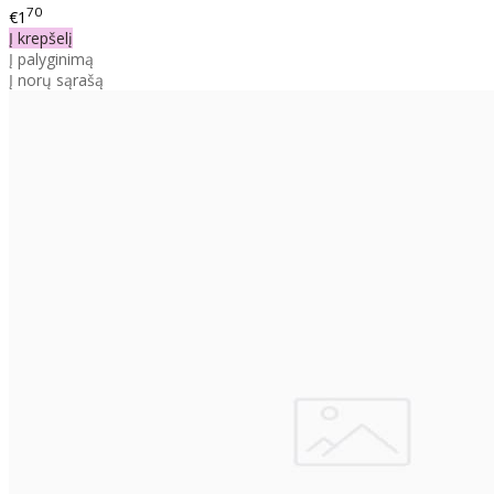
70
€1
Į krepšelį
Į palyginimą
Į norų sąrašą