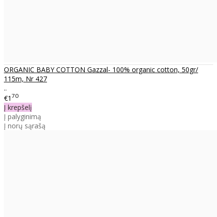
ORGANIC BABY COTTON Gazzal- 100% organic cotton, 50gr/
115m, Nr 427
..
70
€1
Į krepšelį
Į palyginimą
Į norų sąrašą