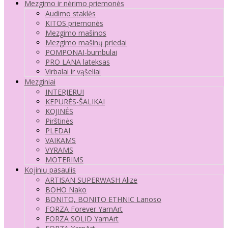
Mezgimo ir nėrimo priemonės
Audimo staklės
KITOS priemonės
Mezgimo mašinos
Mezgimo mašinų priedai
POMPONAI-bumbulai
PRO LANA lateksas
Virbalai ir vąšeliai
Mezginiai
INTERJERUI
KEPURĖS-ŠALIKAI
KOJINĖS
Pirštinės
PLEDAI
VAIKAMS
VYRAMS
MOTERIMS
Kojinių pasaulis
ARTISAN SUPERWASH Alize
BOHO Nako
BONITO, BONITO ETHNIC Lanoso
FORZA Forever YarnArt
FORZA SOLID YarnArt