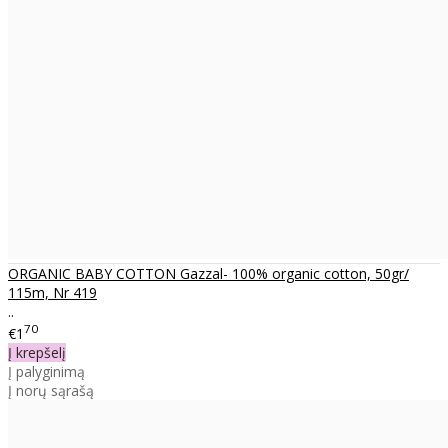
ORGANIC BABY COTTON Gazzal- 100% organic cotton, 50gr/
115m, Nr 419
..
70
€1
Į krepšelį
Į palyginimą
Į norų sąrašą