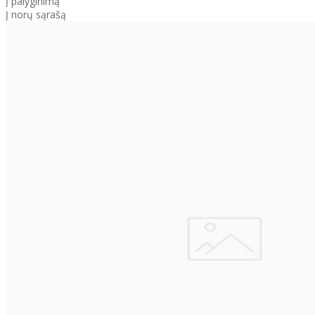
Į palyginimą
Į norų sąrašą