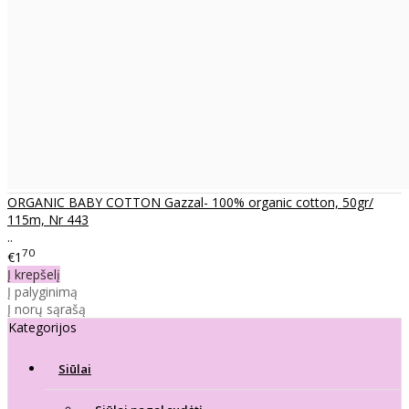
ORGANIC BABY COTTON Gazzal- 100% organic cotton, 50gr/
115m, Nr 443
..
70
€1
Į krepšelį
Į palyginimą
Į norų sąrašą
Kategorijos
Siūlai