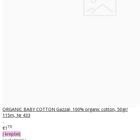
ORGANIC BABY COTTON Gazzal- 100% organic cotton, 50gr/
115m, Nr 433
..
70
€1
Į krepšelį
Į palyginimą