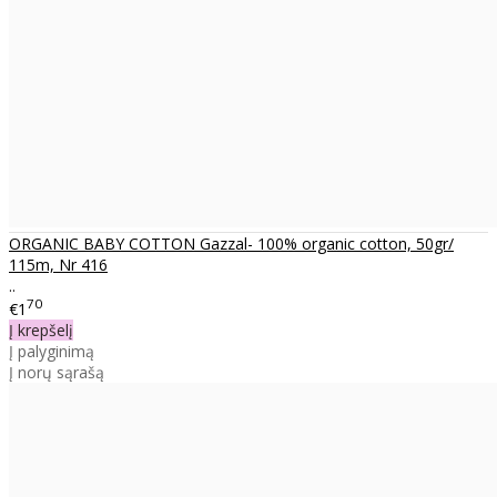
ORGANIC BABY COTTON Gazzal- 100% organic cotton, 50gr/
115m, Nr 416
..
70
€1
Į krepšelį
Į palyginimą
Į norų sąrašą