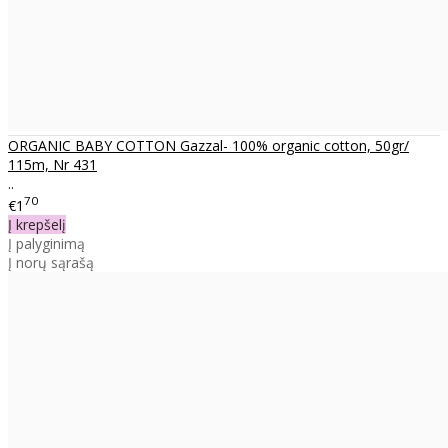
ORGANIC BABY COTTON Gazzal- 100% organic cotton, 50gr/
115m, Nr 431
..
70
€1
Į krepšelį
Į palyginimą
Į norų sąrašą