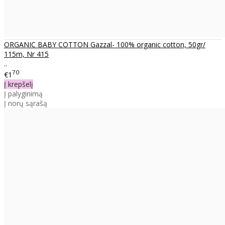
ORGANIC BABY COTTON Gazzal- 100% organic cotton, 50gr/
115m, Nr 415
..
70
€1
Į krepšelį
Į palyginimą
Į norų sąrašą