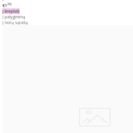
70
€1
Į krepšelį
Į palyginimą
Į norų sąrašą