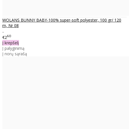
WOLANS BUNNY BABY-100% super-soft polyester, 100 gr/ 120
m, Nr 08
..
60
€2
Į krepšelį
Į palyginimą
Į norų sąrašą