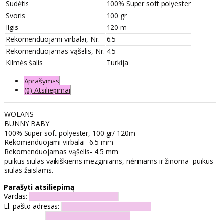
Sudėtis
100% Super soft polyester
Svoris
100 gr
Ilgis
120 m
Rekomenduojami virbalai, Nr.
6.5
Rekomenduojamas vąšelis, Nr.
4.5
Kilmės šalis
Turkija
Aprašymas
(0) Atsiliepimai
WOLANS
BUNNY BABY
100% Super soft polyester, 100 gr/ 120m
Rekomenduojami virbalai- 6.5 mm
Rekomenduojamas vąšelis- 4.5 mm
puikus siūlas vaikiškiems mezginiams, nėriniams ir žinoma- puikus
siūlas žaislams.
Parašyti atsiliepimą
Vardas:
El. pašto adresas: