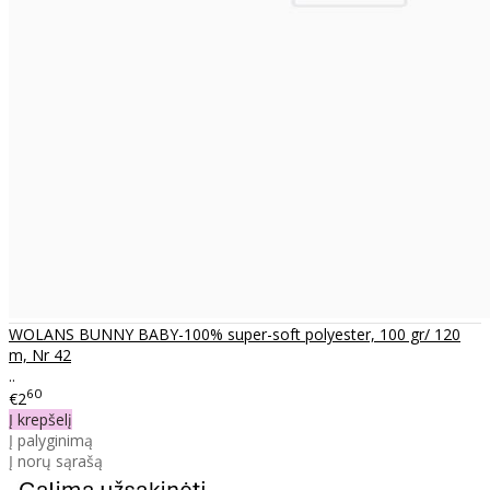
WOLANS BUNNY BABY-100% super-soft polyester, 100 gr/ 120
m, Nr 42
..
60
€2
Į krepšelį
Į palyginimą
Į norų sąrašą