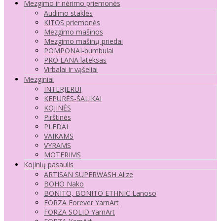
Mezgimo ir nėrimo priemonės
Audimo staklės
KITOS priemonės
Mezgimo mašinos
Mezgimo mašinų priedai
POMPONAI-bumbulai
PRO LANA lateksas
Virbalai ir vąšeliai
Mezginiai
INTERJERUI
KEPURĖS-ŠALIKAI
KOJINĖS
Pirštinės
PLEDAI
VAIKAMS
VYRAMS
MOTERIMS
Kojinių pasaulis
ARTISAN SUPERWASH Alize
BOHO Nako
BONITO, BONITO ETHNIC Lanoso
FORZA Forever YarnArt
FORZA SOLID YarnArt