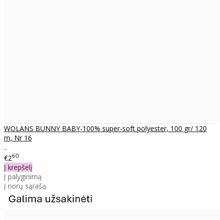
WOLANS BUNNY BABY-100% super-soft polyester, 100 gr/ 120
m, Nr 16
..
60
€2
Į krepšelį
Į palyginimą
Į norų sąrašą