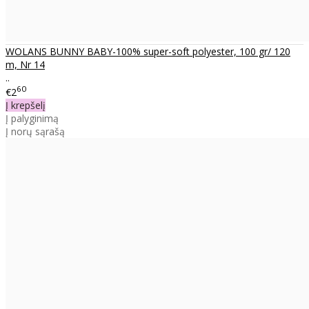
WOLANS BUNNY BABY-100% super-soft polyester, 100 gr/ 120
m, Nr 14
..
60
€2
Į krepšelį
Į palyginimą
Į norų sąrašą