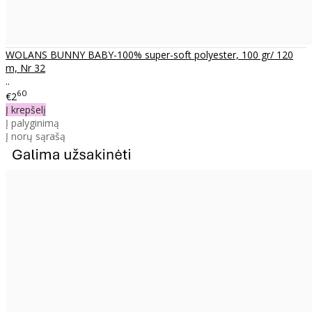
WOLANS BUNNY BABY-100% super-soft polyester, 100 gr/ 120
m, Nr 32
..
60
€2
Į krepšelį
Į palyginimą
Į norų sąrašą