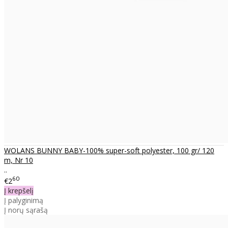
WOLANS BUNNY BABY-100% super-soft polyester, 100 gr/ 120
m, Nr 10
..
60
€2
Į krepšelį
Į palyginimą
Į norų sąrašą