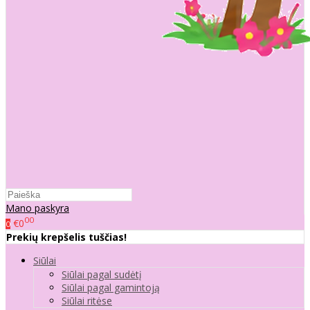
Mano paskyra
00
€0
0
Prekių krepšelis tuščias!
Siūlai
Siūlai pagal sudėtį
Siūlai pagal gamintoją
Siūlai ritėse