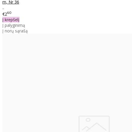
m, Nr 36
..
60
€2
Į krepšelį
Į palyginimą
Į norų sąrašą