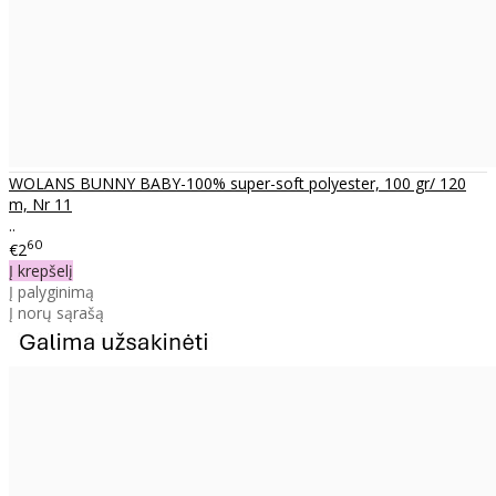
WOLANS BUNNY BABY-100% super-soft polyester, 100 gr/ 120
m, Nr 11
..
60
€2
Į krepšelį
Į palyginimą
Į norų sąrašą