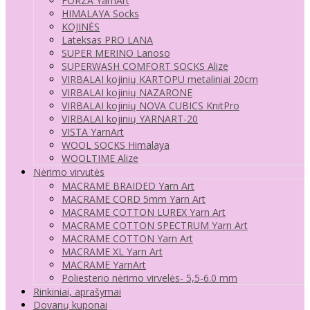
FORZA YarnArt
HIMALAYA Socks
KOJINĖS
Lateksas PRO LANA
SUPER MERINO Lanoso
SUPERWASH COMFORT SOCKS Alize
VIRBALAI kojinių KARTOPU metaliniai 20cm
VIRBALAI kojinių NAZARONE
VIRBALAI kojinių NOVA CUBICS KnitPro
VIRBALAI kojinių YARNART-20
VISTA YarnArt
WOOL SOCKS Himalaya
WOOLTIME Alize
Nėrimo virvutės
MACRAME BRAIDED Yarn Art
MACRAME CORD 5mm Yarn Art
MACRAME COTTON LUREX Yarn Art
MACRAME COTTON SPECTRUM Yarn Art
MACRAME COTTON Yarn Art
MACRAME XL Yarn Art
MACRAME YarnArt
Poliesterio nėrimo virvelės- 5,5-6.0 mm
Rinkiniai, aprašymai
Dovanų kuponai