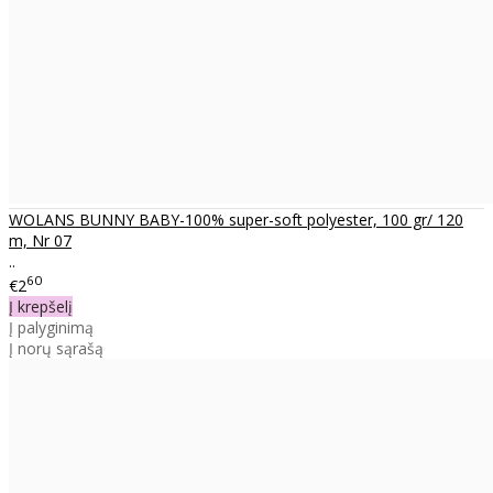
WOLANS BUNNY BABY-100% super-soft polyester, 100 gr/ 120
m, Nr 07
..
60
€2
Į krepšelį
Į palyginimą
Į norų sąrašą