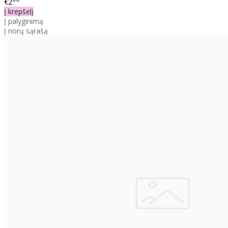
€2
Į krepšelį
Į palyginimą
Į norų sąrašą