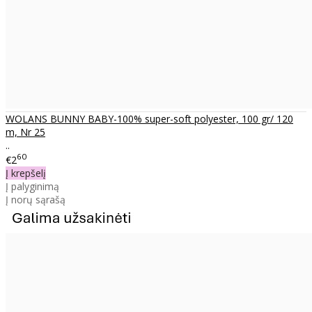
WOLANS BUNNY BABY-100% super-soft polyester, 100 gr/ 120
m, Nr 25
..
60
€2
Į krepšelį
Į palyginimą
Į norų sąrašą