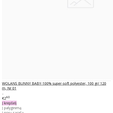
WOLANS BUNNY BABY-100% super-soft polyester, 100 gr/ 120
m, Nr 01
..
60
€2
Į krepšelį
Į palyginimą
Į norų sąrašą