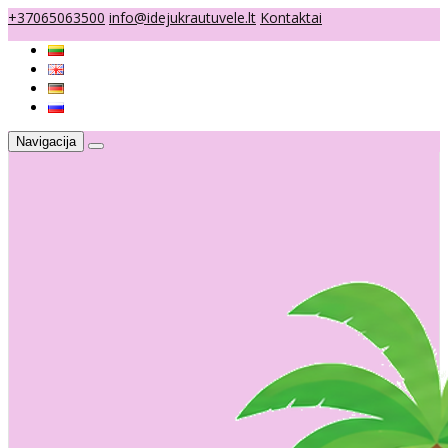
+37065063500
info@idejukrautuvele.lt
Kontaktai
Navigacija