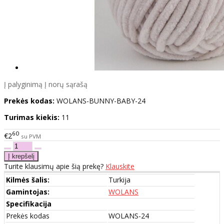
Į palyginimą
Į norų sąrašą
Prekės kodas:
WOLANS-BUNNY-BABY-24
Turimas kiekis:
11
60
€2
su PVM
Turite klausimų apie šią prekę?
Klauskite
Kilmės šalis:
Turkija
Gamintojas:
WOLANS
Specifikacija
Prekės kodas
WOLANS-24