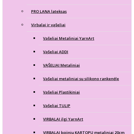
PRO LANA lateksas
Virbalai ir vąšeliai
Vąšeliai Metaliniai YarnArt
Vąšeliai ADDI
VĄŠELIAI Metaliniai
Vąšeliai metaliniai su silikono rankenėle
Vąšeliai Plastikiniai
Vąšeliai TULIP
VIRBALAI ilgi YarnArt
VIRBALAI kojinių KARTOPU metaliniai 20cm