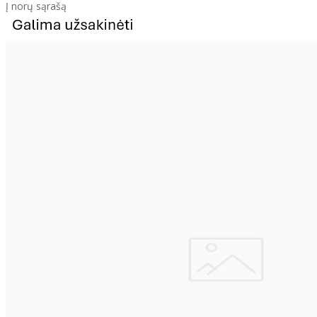
Į norų sąrašą