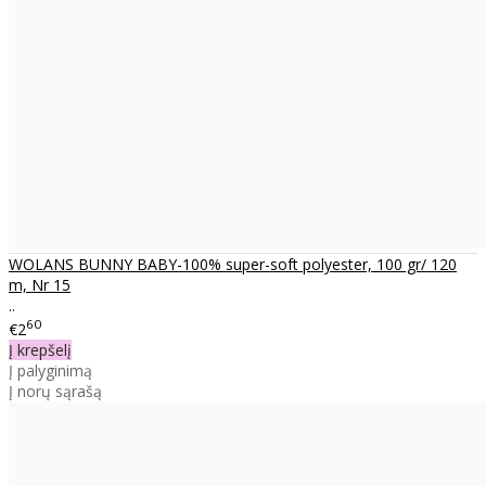
WOLANS BUNNY BABY-100% super-soft polyester, 100 gr/ 120
m, Nr 15
..
60
€2
Į krepšelį
Į palyginimą
Į norų sąrašą