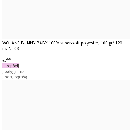
WOLANS BUNNY BABY-100% super-soft polyester, 100 gr/ 120
m, Nr 08
..
60
€2
Į krepšelį
Į palyginimą
Į norų sąrašą