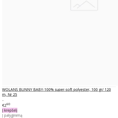
WOLANS BUNNY BABY-100% super-soft polyester, 100 gr/ 120
m, Nr 25
..
60
€2
Į krepšelį
Į palyginimą