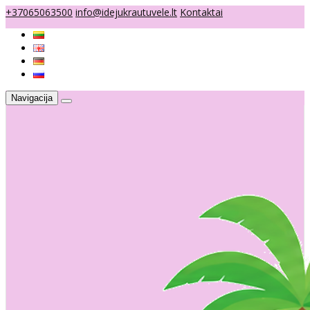
+37065063500
info@idejukrautuvele.lt
Kontaktai
Navigacija