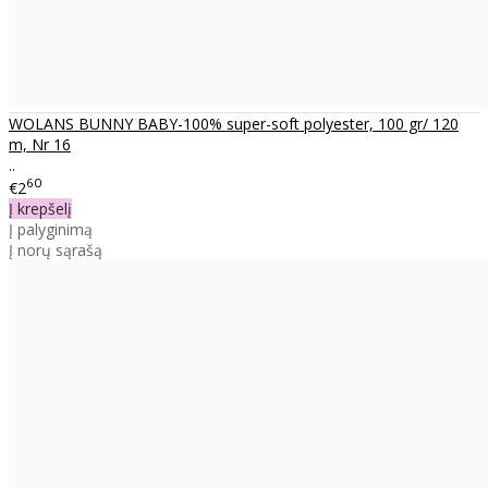
WOLANS BUNNY BABY-100% super-soft polyester, 100 gr/ 120
m, Nr 16
..
60
€2
Į krepšelį
Į palyginimą
Į norų sąrašą