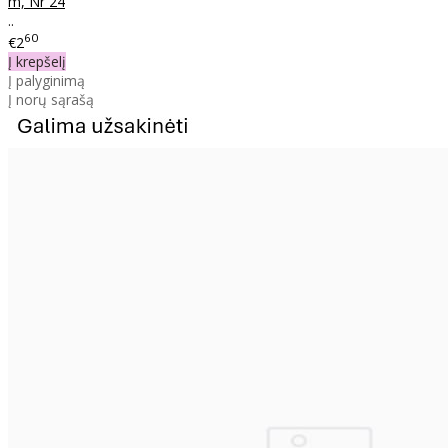
m, Nr 24
..
60
€2
Į krepšelį
Į palyginimą
Į norų sąrašą