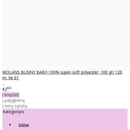
WOLANS BUNNY BABY-100% super-soft polyester, 100 gr/ 120
m, Nr 61
..
60
€2
Į krepšelį
Į palyginimą
Į norų sąrašą
Kategorijos
Siūlai