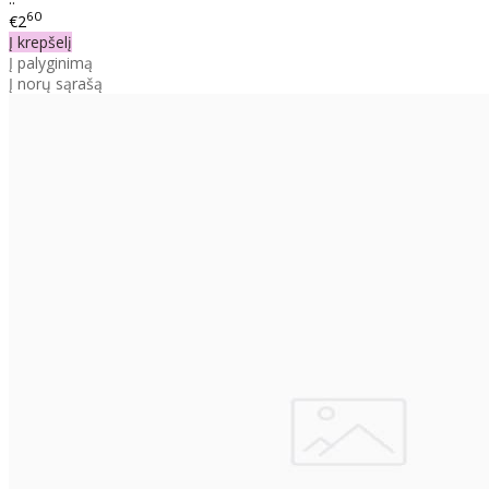
60
€2
Į krepšelį
Į palyginimą
Į norų sąrašą