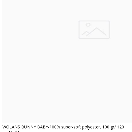
WOLANS BUNNY BABY-100% super-soft polyester, 100 gr/ 120