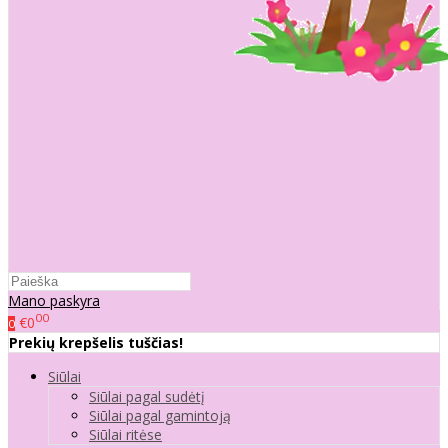
Mano paskyra
00
€0
0
Prekių krepšelis tuščias!
Siūlai
Siūlai pagal sudėtį
Siūlai pagal gamintoją
Siūlai ritėse