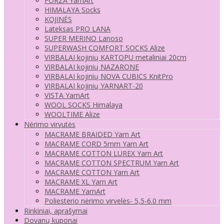
FORZA YarnArt
HIMALAYA Socks
KOJINĖS
Lateksas PRO LANA
SUPER MERINO Lanoso
SUPERWASH COMFORT SOCKS Alize
VIRBALAI kojinių KARTOPU metaliniai 20cm
VIRBALAI kojinių NAZARONE
VIRBALAI kojinių NOVA CUBICS KnitPro
VIRBALAI kojinių YARNART-20
VISTA YarnArt
WOOL SOCKS Himalaya
WOOLTIME Alize
Nėrimo virvutės
MACRAME BRAIDED Yarn Art
MACRAME CORD 5mm Yarn Art
MACRAME COTTON LUREX Yarn Art
MACRAME COTTON SPECTRUM Yarn Art
MACRAME COTTON Yarn Art
MACRAME XL Yarn Art
MACRAME YarnArt
Poliesterio nėrimo virvelės- 5,5-6.0 mm
Rinkiniai, aprašymai
Dovanų kuponai