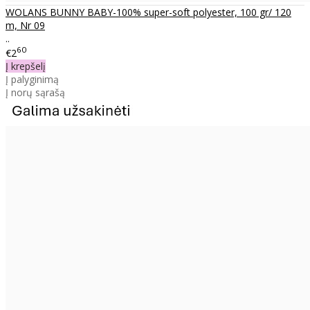
WOLANS BUNNY BABY-100% super-soft polyester, 100 gr/ 120
m, Nr 09
..
60
€2
Į krepšelį
Į palyginimą
Į norų sąrašą