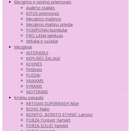
Mezgimo ir nėrimo priemonės
Audimo staklės
KITOS priemonės
Mezgimo mašinos
Mezgimo mašinų priedai
POMPONAI-bumbulai
PRO LANA lateksas
Virbalai ir vąšeliai
Mezginiai
INTERJERUI
KEPURĖS-ŠALIKAI
KOJINĖS
Pirštinės
PLEDAI
VAIKAMS
VYRAMS
MOTERIMS
Kojinių pasaulis
ARTISAN SUPERWASH Alize
BOHO Nako
BONITO, BONITO ETHNIC Lanoso
FORZA Forever YarnArt
FORZA SOLID YarnArt