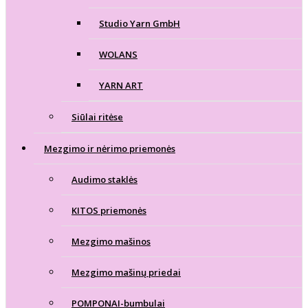
Studio Yarn GmbH
WOLANS
YARN ART
Siūlai ritėse
Mezgimo ir nėrimo priemonės
Audimo staklės
KITOS priemonės
Mezgimo mašinos
Mezgimo mašinų priedai
POMPONAI-bumbulai