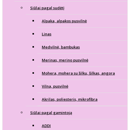
Siūlai pagal sudėtį
Alpaka, alpakos pusvilnė
Linas
Medvilnė, bambukas
Merinas, merino pusvilnė
Mohera, mohera su šilku, šilkas, angora
Vilna, pusvilnė
Akrilas, poliesteris, mikrofibra
Siūlai pagal gamintoją
ADDI