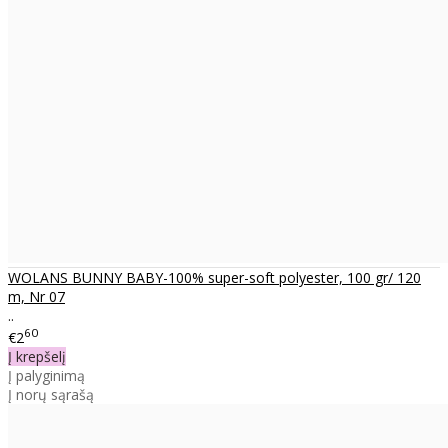
WOLANS BUNNY BABY-100% super-soft polyester, 100 gr/ 120
m, Nr 07
..
60
€2
Į krepšelį
Į palyginimą
Į norų sąrašą