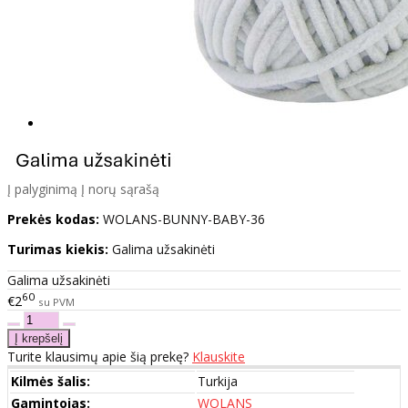
Į palyginimą
Į norų sąrašą
Prekės kodas:
WOLANS-BUNNY-BABY-36
Turimas kiekis:
Galima užsakinėti
Galima užsakinėti
60
€2
su PVM
Turite klausimų apie šią prekę?
Klauskite
Kilmės šalis:
Turkija
Gamintojas:
WOLANS