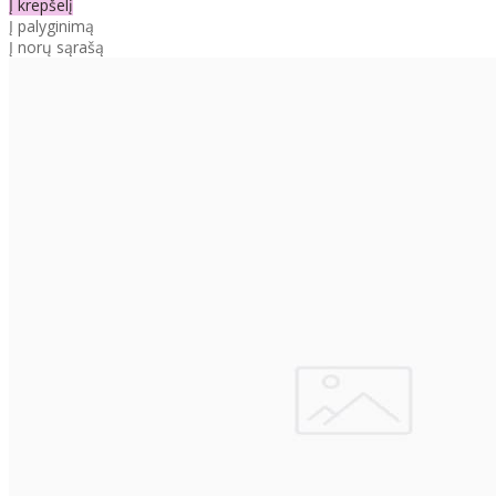
Į krepšelį
Į palyginimą
Į norų sąrašą