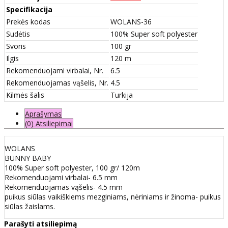
Specifikacija
Prekės kodas
WOLANS-36
Sudėtis
100% Super soft polyester
Svoris
100 gr
Ilgis
120 m
Rekomenduojami virbalai, Nr.
6.5
Rekomenduojamas vąšelis, Nr.
4.5
Kilmės šalis
Turkija
Aprašymas
(0) Atsiliepimai
WOLANS
BUNNY BABY
100% Super soft polyester, 100 gr/ 120m
Rekomenduojami virbalai- 6.5 mm
Rekomenduojamas vąšelis- 4.5 mm
puikus siūlas vaikiškiems mezginiams, nėriniams ir žinoma- puikus
siūlas žaislams.
Parašyti atsiliepimą