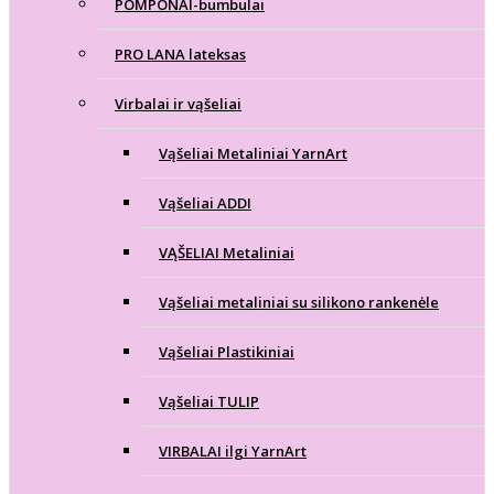
POMPONAI-bumbulai
PRO LANA lateksas
Virbalai ir vąšeliai
Vąšeliai Metaliniai YarnArt
Vąšeliai ADDI
VĄŠELIAI Metaliniai
Vąšeliai metaliniai su silikono rankenėle
Vąšeliai Plastikiniai
Vąšeliai TULIP
VIRBALAI ilgi YarnArt