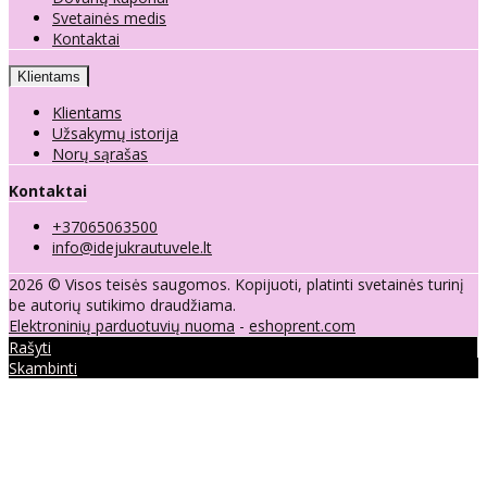
Svetainės medis
Kontaktai
Klientams
Klientams
Užsakymų istorija
Norų sąrašas
Kontaktai
+37065063500
info@idejukrautuvele.lt
2026 © Visos teisės saugomos. Kopijuoti, platinti svetainės turinį
be autorių sutikimo draudžiama.
Elektroninių parduotuvių nuoma
-
eshoprent.com
Rašyti
Skambinti