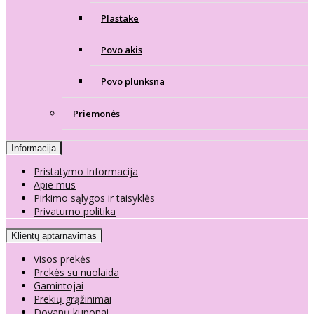
Plastake
Povo akis
Povo plunksna
Priemonės
Informacija
Pristatymo Informacija
Apie mus
Pirkimo sąlygos ir taisyklės
Privatumo politika
Klientų aptarnavimas
Visos prekės
Prekės su nuolaida
Gamintojai
Prekių grąžinimai
Dovanų kuponai