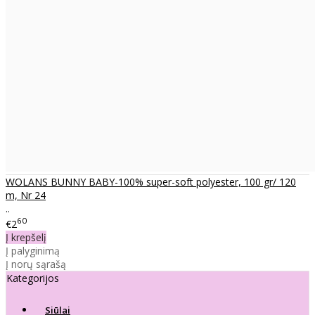
WOLANS BUNNY BABY-100% super-soft polyester, 100 gr/ 120
m, Nr 24
..
60
€2
Į krepšelį
Į palyginimą
Į norų sąrašą
Kategorijos
Siūlai