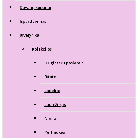
Dovanų kuponai
Išpardavimas
Juvelyrika
Kolekcijos
3D gintaru paslaptis
Bitute
Lapeliai
Laumžirgis
Nimfa
Perlinukas