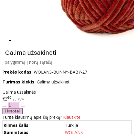
Į palyginimą
Į norų sąrašą
Prekės kodas:
WOLANS-BUNNY-BABY-27
Turimas kiekis:
Galima užsakinėti
Galima užsakinėti
60
€2
su PVM
Turite klausimų apie šią prekę?
Klauskite
Kilmės šalis:
Turkija
Gamintojas:
WOLANS