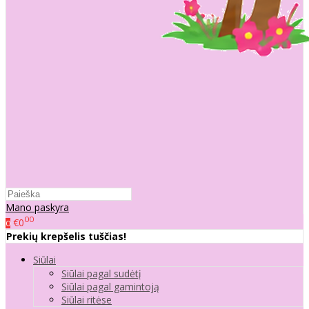
Mano paskyra
00
€0
0
Prekių krepšelis tuščias!
Siūlai
Siūlai pagal sudėtį
Siūlai pagal gamintoją
Siūlai ritėse