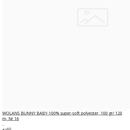
WOLANS BUNNY BABY-100% super-soft polyester, 100 gr/ 120
m, Nr 16
..
60