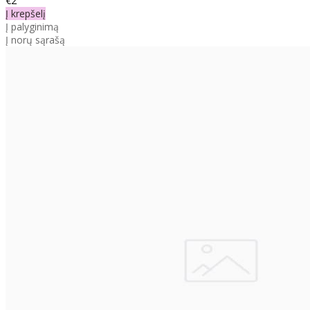
€2
Į krepšelį
Į palyginimą
Į norų sąrašą