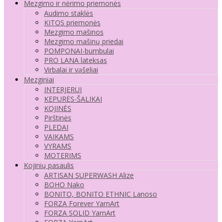
Mezgimo ir nėrimo priemonės
Audimo staklės
KITOS priemonės
Mezgimo mašinos
Mezgimo mašinų priedai
POMPONAI-bumbulai
PRO LANA lateksas
Virbalai ir vąšeliai
Mezginiai
INTERJERUI
KEPURĖS-ŠALIKAI
KOJINĖS
Pirštinės
PLEDAI
VAIKAMS
VYRAMS
MOTERIMS
Kojinių pasaulis
ARTISAN SUPERWASH Alize
BOHO Nako
BONITO, BONITO ETHNIC Lanoso
FORZA Forever YarnArt
FORZA SOLID YarnArt