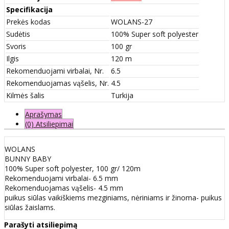
Specifikacija
Prekės kodas
WOLANS-27
Sudėtis
100% Super soft polyester
Svoris
100 gr
Ilgis
120 m
Rekomenduojami virbalai, Nr.
6.5
Rekomenduojamas vąšelis, Nr.
4.5
Kilmės šalis
Turkija
Aprašymas
(0) Atsiliepimai
WOLANS
BUNNY BABY
100% Super soft polyester, 100 gr/ 120m
Rekomenduojami virbalai- 6.5 mm
Rekomenduojamas vąšelis- 4.5 mm
puikus siūlas vaikiškiems mezginiams, nėriniams ir žinoma- puikus
siūlas žaislams.
Parašyti atsiliepimą