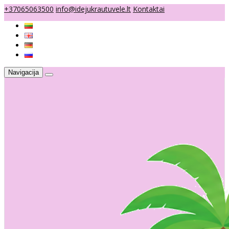
+37065063500
info@idejukrautuvele.lt
Kontaktai
Navigacija