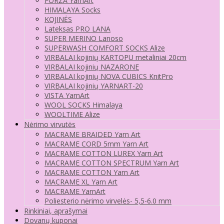
FORZA YarnArt
HIMALAYA Socks
KOJINĖS
Lateksas PRO LANA
SUPER MERINO Lanoso
SUPERWASH COMFORT SOCKS Alize
VIRBALAI kojinių KARTOPU metaliniai 20cm
VIRBALAI kojinių NAZARONE
VIRBALAI kojinių NOVA CUBICS KnitPro
VIRBALAI kojinių YARNART-20
VISTA YarnArt
WOOL SOCKS Himalaya
WOOLTIME Alize
Nėrimo virvutės
MACRAME BRAIDED Yarn Art
MACRAME CORD 5mm Yarn Art
MACRAME COTTON LUREX Yarn Art
MACRAME COTTON SPECTRUM Yarn Art
MACRAME COTTON Yarn Art
MACRAME XL Yarn Art
MACRAME YarnArt
Poliesterio nėrimo virvelės- 5,5-6.0 mm
Rinkiniai, aprašymai
Dovanų kuponai