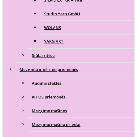
SILKID EXTRA Alvita
Studio Yarn GmbH
WOLANS
YARN ART
Siūlai ritėse
Mezgimo ir nėrimo priemonės
Audimo staklės
KITOS priemonės
Mezgimo mašinos
Mezgimo mašinų priedai