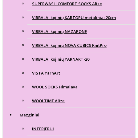
SUPERWASH COMFORT SOCKS Alize
VIRBALAI kojinių KARTOPU metaliniai 20cm
VIRBALAI kojinių NAZARONE
VIRBALAI kojinių NOVA CUBICS KnitPro
VIRBALAI kojinių YARNART-20
VISTA YarnArt
WOOL SOCKS Himalaya
WOOLTIME Alize
Mezginiai
INTERJERUI