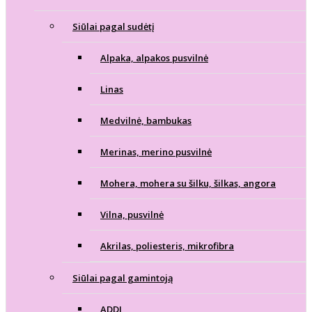
Siūlai pagal sudėtį
Alpaka, alpakos pusvilnė
Linas
Medvilnė, bambukas
Merinas, merino pusvilnė
Mohera, mohera su šilku, šilkas, angora
Vilna, pusvilnė
Akrilas, poliesteris, mikrofibra
Siūlai pagal gamintoją
ADDI