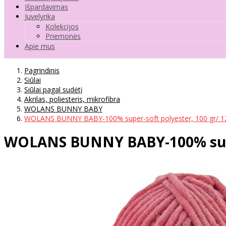
Išpardavimas
Juvelyrika
Kolekcijos
Priemonės
Apie mus
Pagrindinis
Siūlai
Siūlai pagal sudėtį
Akrilas, poliesteris, mikrofibra
WOLANS BUNNY BABY
WOLANS BUNNY BABY-100% super-soft polyester, 100 gr/ 1
WOLANS BUNNY BABY-100% super-