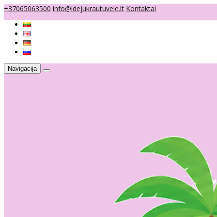
+37065063500
info@idejukrautuvele.lt
Kontaktai
Navigacija