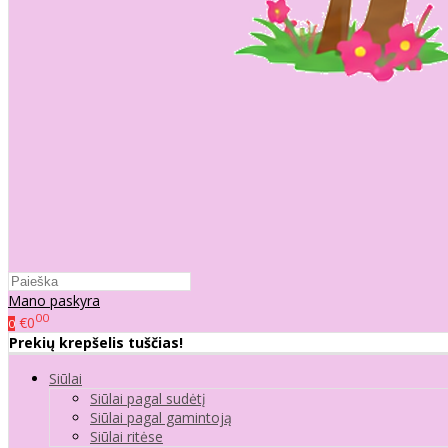
Mano paskyra
00
€0
0
Prekių krepšelis tuščias!
Siūlai
Siūlai pagal sudėtį
Siūlai pagal gamintoją
Siūlai ritėse