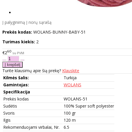
Į palyginimą
Į norų sąrašą
Prekės kodas:
WOLANS-BUNNY-BABY-51
Turimas kiekis:
2
60
€2
su PVM
Turite klausimų apie šią prekę?
Klauskite
Kilmės šalis:
Turkija
Gamintojas:
WOLANS
Specifikacija
Prekės kodas
WOLANS-51
Sudėtis
100% Super soft polyester
Svoris
100 gr
Ilgis
120 m
Rekomenduojami virbalai, Nr.
6.5