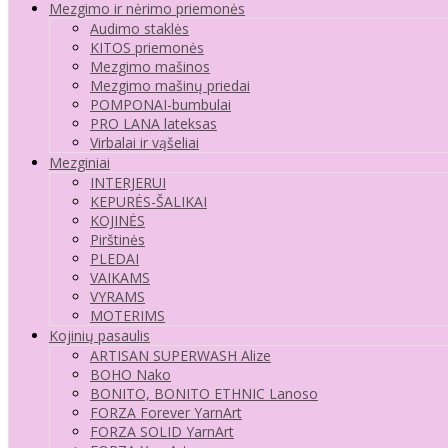
Mezgimo ir nėrimo priemonės
Audimo staklės
KITOS priemonės
Mezgimo mašinos
Mezgimo mašinų priedai
POMPONAI-bumbulai
PRO LANA lateksas
Virbalai ir vąšeliai
Mezginiai
INTERJERUI
KEPURĖS-ŠALIKAI
KOJINĖS
Pirštinės
PLEDAI
VAIKAMS
VYRAMS
MOTERIMS
Kojinių pasaulis
ARTISAN SUPERWASH Alize
BOHO Nako
BONITO, BONITO ETHNIC Lanoso
FORZA Forever YarnArt
FORZA SOLID YarnArt