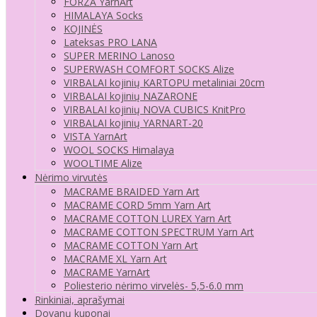
FORZA YarnArt
HIMALAYA Socks
KOJINĖS
Lateksas PRO LANA
SUPER MERINO Lanoso
SUPERWASH COMFORT SOCKS Alize
VIRBALAI kojinių KARTOPU metaliniai 20cm
VIRBALAI kojinių NAZARONE
VIRBALAI kojinių NOVA CUBICS KnitPro
VIRBALAI kojinių YARNART-20
VISTA YarnArt
WOOL SOCKS Himalaya
WOOLTIME Alize
Nėrimo virvutės
MACRAME BRAIDED Yarn Art
MACRAME CORD 5mm Yarn Art
MACRAME COTTON LUREX Yarn Art
MACRAME COTTON SPECTRUM Yarn Art
MACRAME COTTON Yarn Art
MACRAME XL Yarn Art
MACRAME YarnArt
Poliesterio nėrimo virvelės- 5,5-6.0 mm
Rinkiniai, aprašymai
Dovanų kuponai