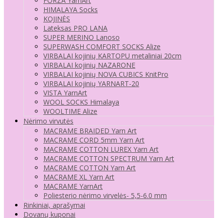
FORZA YarnArt
HIMALAYA Socks
KOJINĖS
Lateksas PRO LANA
SUPER MERINO Lanoso
SUPERWASH COMFORT SOCKS Alize
VIRBALAI kojinių KARTOPU metaliniai 20cm
VIRBALAI kojinių NAZARONE
VIRBALAI kojinių NOVA CUBICS KnitPro
VIRBALAI kojinių YARNART-20
VISTA YarnArt
WOOL SOCKS Himalaya
WOOLTIME Alize
Nėrimo virvutės
MACRAME BRAIDED Yarn Art
MACRAME CORD 5mm Yarn Art
MACRAME COTTON LUREX Yarn Art
MACRAME COTTON SPECTRUM Yarn Art
MACRAME COTTON Yarn Art
MACRAME XL Yarn Art
MACRAME YarnArt
Poliesterio nėrimo virvelės- 5,5-6.0 mm
Rinkiniai, aprašymai
Dovanų kuponai