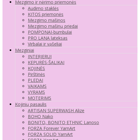
Mezgimo ir nėrimo priemonės
Audimo staklės
KITOS priemonės
Mezgimo mašinos
Mezgimo mašinų priedai
POMPONAI-bumbulai
PRO LANA lateksas
Virbalai ir vąšeliai
Mezginiai
INTERJERUI
KEPURĖS-ŠALIKAI
KOJINĖS
Pirštinės
PLEDAI
VAIKAMS
VYRAMS
MOTERIMS
Kojinių pasaulis
ARTISAN SUPERWASH Alize
BOHO Nako
BONITO, BONITO ETHNIC Lanoso
FORZA Forever YarnArt
FORZA SOLID YarnArt