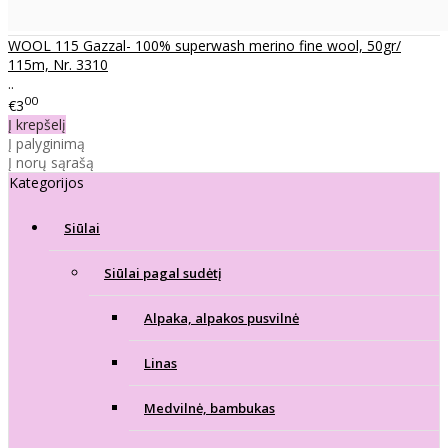
WOOL 115 Gazzal- 100% superwash merino fine wool, 50gr/
115m, Nr. 3310
..
00
€3
Į krepšelį
Į palyginimą
Į norų sąrašą
Kategorijos
Siūlai
Siūlai pagal sudėtį
Alpaka, alpakos pusvilnė
Linas
Medvilnė, bambukas