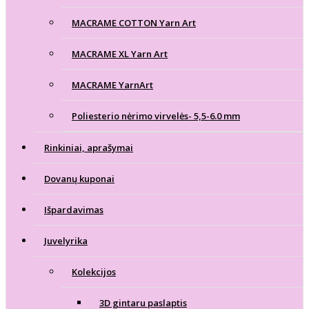
MACRAME COTTON Yarn Art
MACRAME XL Yarn Art
MACRAME YarnArt
Poliesterio nėrimo virvelės- 5,5-6.0 mm
Rinkiniai, aprašymai
Dovanų kuponai
Išpardavimas
Juvelyrika
Kolekcijos
3D gintaru paslaptis