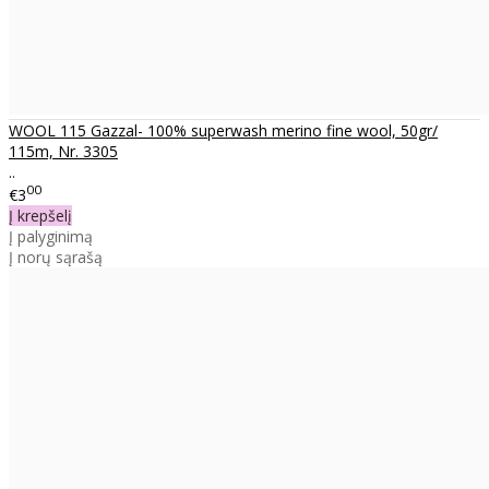
WOOL 115 Gazzal- 100% superwash merino fine wool, 50gr/
115m, Nr. 3305
..
00
€3
Į krepšelį
Į palyginimą
Į norų sąrašą