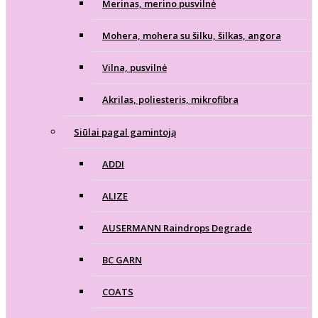
Merinas, merino pusvilnė
Mohera, mohera su šilku, šilkas, angora
Vilna, pusvilnė
Akrilas, poliesteris, mikrofibra
Siūlai pagal gamintoją
ADDI
ALIZE
AUSERMANN Raindrops Degrade
BC GARN
COATS