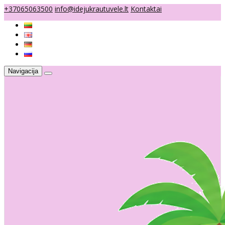
+37065063500
info@idejukrautuvele.lt
Kontaktai
Navigacija