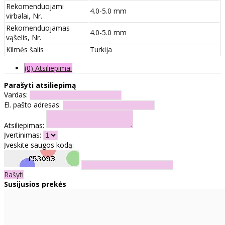
Rekomenduojami
4.0-5.0 mm
virbalai, Nr.
Rekomenduojamas
4.0-5.0 mm
vąšelis, Nr.
Kilmės šalis
Turkija
(0) Atsiliepimai
Parašyti atsiliepimą
Vardas:
El. pašto adresas:
Atsiliepimas:
Įvertinimas:
Įveskite saugos kodą:
Rašyti
Susijusios prekės