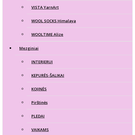
VISTA YarnArt
WOOL SOCKS Himalaya
WOOLTIME Alize
Mezginiai
INTERJERUI
KEPURĖS-ŠALIKAI
KOJINĖS
Pirštinės
PLEDAI
VAIKAMS