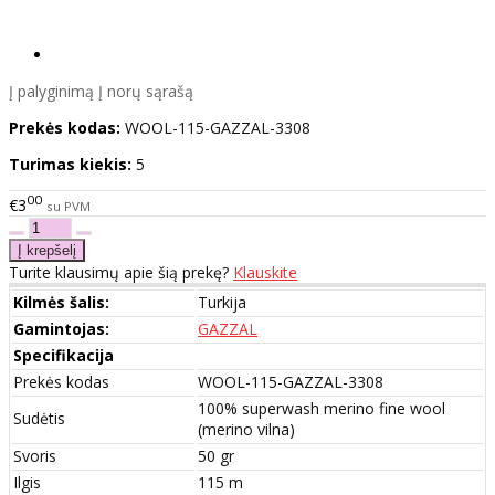
Į palyginimą
Į norų sąrašą
Prekės kodas:
WOOL-115-GAZZAL-3308
Turimas kiekis:
5
00
€3
su PVM
Turite klausimų apie šią prekę?
Klauskite
Kilmės šalis:
Turkija
Gamintojas:
GAZZAL
Specifikacija
Prekės kodas
WOOL-115-GAZZAL-3308
100% superwash merino fine wool
Sudėtis
(merino vilna)
Svoris
50 gr
Ilgis
115 m