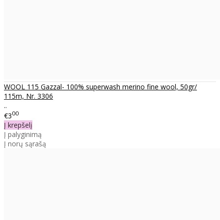
WOOL 115 Gazzal- 100% superwash merino fine wool, 50gr/
115m, Nr. 3306
..
00
€3
Į krepšelį
Į palyginimą
Į norų sąrašą