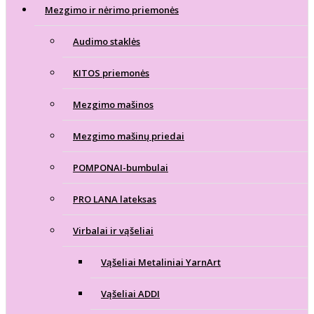
Mezgimo ir nėrimo priemonės
Audimo staklės
KITOS priemonės
Mezgimo mašinos
Mezgimo mašinų priedai
POMPONAI-bumbulai
PRO LANA lateksas
Virbalai ir vąšeliai
Vąšeliai Metaliniai YarnArt
Vąšeliai ADDI