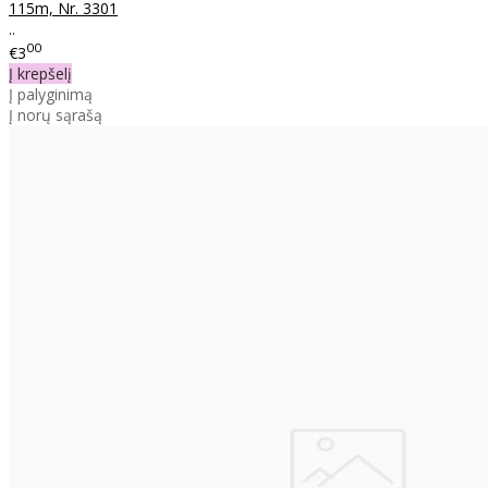
115m, Nr. 3301
..
00
€3
Į krepšelį
Į palyginimą
Į norų sąrašą