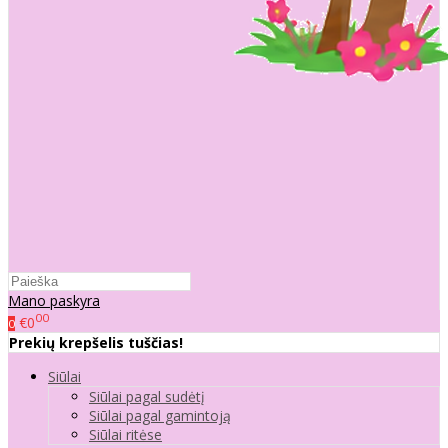
Mano paskyra
00
€0
0
Prekių krepšelis tuščias!
Siūlai
Siūlai pagal sudėtį
Siūlai pagal gamintoją
Siūlai ritėse