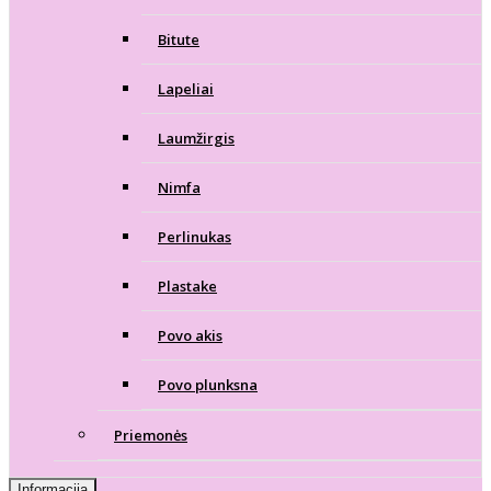
Bitute
Lapeliai
Laumžirgis
Nimfa
Perlinukas
Plastake
Povo akis
Povo plunksna
Priemonės
Informacija