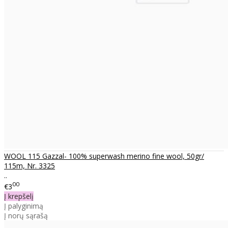
WOOL 115 Gazzal- 100% superwash merino fine wool, 50gr/
115m, Nr. 3325
..
00
€3
Į krepšelį
Į palyginimą
Į norų sąrašą